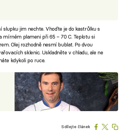
í slupku jim nechte. Vhoďte je do kastrůlku s
 mírném plameni při 65 – 70 C. Teplotu si
rem. Olej rozhodně nesmí bublat. Po dvou
vařovacích sklenic. Uskladněte v chladu, ale ne
máte kdykoli po ruce.
Sdílejte článek