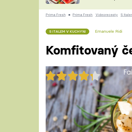
nepotřebujete troubu
ZDENĚK
ČESKO NA TALÍŘI
POHLREICH
Prima Fresh
■
Prima Fresh
Videorecepty
S Ital
KAROLÍNA,
JAROSLAV SAPÍK
DOMÁCÍ
Emanuele Ridi
S ITALEM V KUCHYNI
KUCHAŘKA
KAROLÍNA
KAMBERSKÁ
Komfitovaný č
Fa
28x
Komfitovaný česnek
1 porce