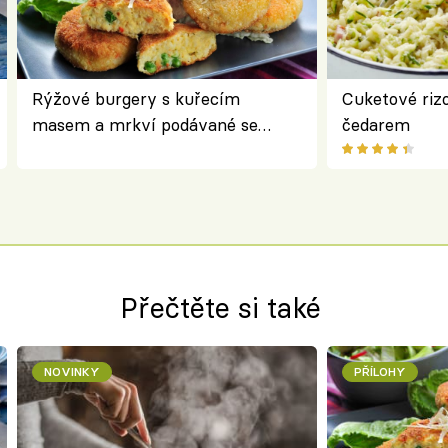
Rýžové burgery s kuřecím
Cuketové rizo
masem a mrkví podávané se
čedarem
salátem – lehká a chutná večeře
Přečtěte si také
NOVINKY
PŘÍLOHY