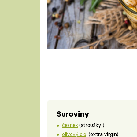
Suroviny
česnek
(stroužky )
olivový olej
(extra virgin)