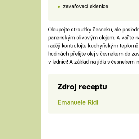
zavařovací sklenice
Oloupejte stroužky česneku, ale posledn
panenským olivovým olejem. A vařte na
raději kontrolujte kuchyňským teplomě
hodinách přelijte olej s česnekem do za
v lednici! A základ na jídla s česnekem 
Zdroj receptu
Emanuele Ridi