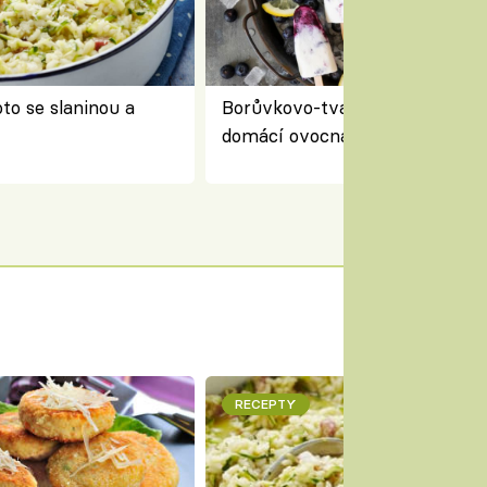
to se slaninou a
Borůvkovo-tvarohové nanuky 
domácí ovocná zmrzlina na dř
RECEPTY