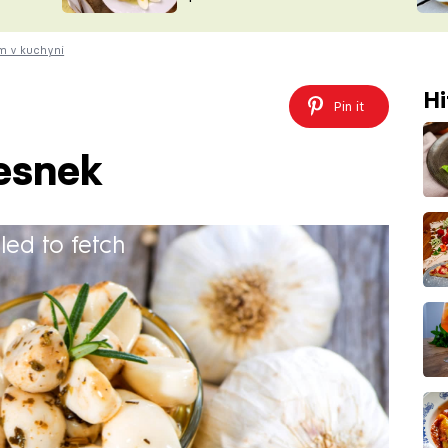
ŠÉFREDAK
VYCHYTÁVKY
em v kuchyni
SOUTĚŽ FR
NA NÁKUPECH
ČASOPIS
Hi
Pin it
esnek
iled to fetch
30 minut