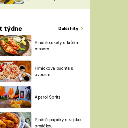
TORKY
ESH
t týdne
Další hity
Plněné cukety s krůtím
masem
Hrníčková buchta s
ovocem
Aperol Spritz
Plněné papriky s rajskou
omáčkou