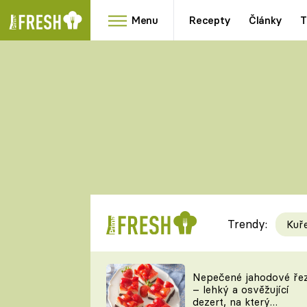
Menu
Recepty
Články
T
Oblíbené
Přílohy
recepty
HRANOLKY
HOUBY
KNEDLÍKY
DÝNĚ
KAŠE
RYCHLOVKY
Trendy:
Kuř
Populární
Videorecept
Nepečené jahodové ře
– lehký a osvěžující
kuchaři
dezert, na který
TEĎ VAŘÍ ŠÉF!