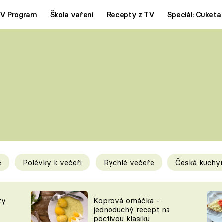
V Program
Škola vaření
Recepty z TV
Speciál: Cuketa
Polévky
Saláty
ČESKÁ KLASIKA
TĚSTOVIN
SILNÉ VÝVARY
SLADKÉ
KRÉMOVÉ
BEZMASÁ J
e
Polévky k večeři
Rychlé večeře
Česká kuchy
y
Tipy a triky
Novink
zy
Koprová omáčka -
jednoduchý recept na
poctivou klasiku
KAM ZA JÍDLEM
BLOG