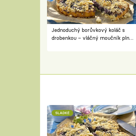
Jednoduchý borůvkový koláč s
drobenkou – vláčný moučník plný
ovoce
SLADKÉ