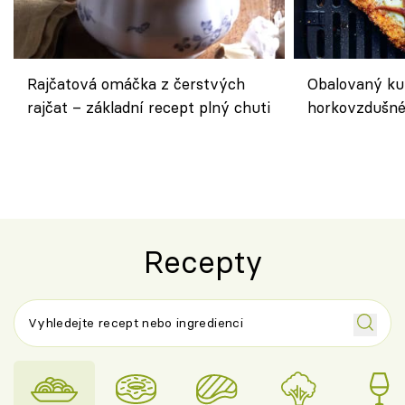
Rajčatová omáčka z čerstvých
Obalovaný kuř
rajčat – základní recept plný chuti
horkovzdušné 
novém pojetí
Olivera
Recepty