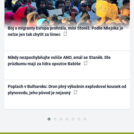
Boj s migranty Evropa prohrála, míní Stoniš. Podle Mlejnka je
nelze jen tak chytit za límec
Nikdy nezpochybňujte voliče ANO, smál se Staněk. Dle
průzkumu mají za lídra opozice Babiše
Poplach v Bulharsku: Dron plný výbušnin explodoval kousek od
plynovodu, jeho původ je nejasný