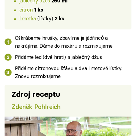
jablečný džus
250 ml
citron
1 ks
limetka
(lístky)
2 ks
Oškrábeme hrušky, zbavíme je jádřinců a
nakrájíme. Dáme do mixéru a rozmixujeme
Přidáme led (dvě hrsti) a jablečný džus
Přidáme citronovou šťávu a dva limetové lístky.
Znovu rozmixujeme
Zdroj receptu
Zdeněk Pohlreich