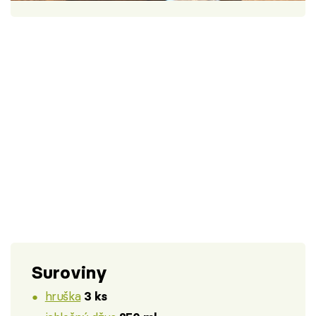
Škola vaření
Recepty z TV
Speciál: Cuketa
Těhotnej kuchař
Sledujte prima+
Přihlášení
Sledujte nás
Suroviny
hruška
3 ks