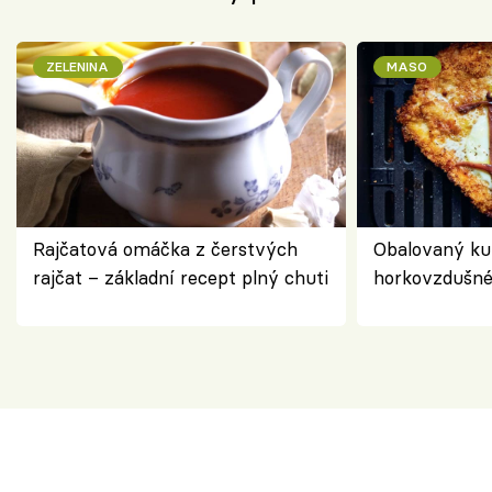
ZELENINA
MASO
Rajčatová omáčka z čerstvých
Obalovaný kuř
rajčat – základní recept plný chuti
horkovzdušné 
novém pojetí
Olivera