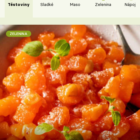
Těstoviny
Sladké
Maso
Zelenina
Nápoje
ZELENINA