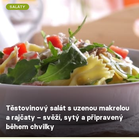
SALÁTY
Těstovinový salát s uzenou makrelou
a rajčaty – svěží, sytý a připravený
během chvilky