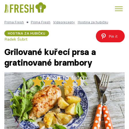
Prima Fresh
■
Prima Fresh
Videorecepty
Hostina za hubičku
Kuře
Polévky k večeři
Rychlé večeře
Trendy:
HOSTINA ZA HUBIČKU
Pin it
Radek Šubrt
Česká kuchyně
Čokoláda
Grilované kuřecí prsa a
gratinované brambory
Failed to fetch
Témata
39x
Recepty
Grilovaná kuřecí prsa a gratinované
Články
brambory
TV Program