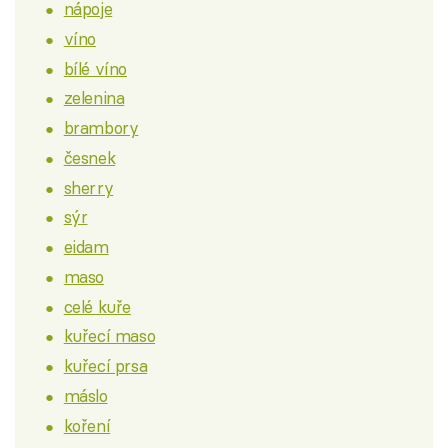
nápoje
víno
bílé víno
zelenina
brambory
česnek
sherry
sýr
eidam
maso
celé kuře
kuřecí maso
kuřecí prsa
máslo
koření