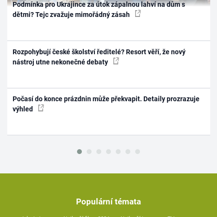
Podmínka pro Ukrajince za útok zápalnou lahví na dům s
dětmi? Tejc zvažuje mimořádný zásah
Rozpohybují české školství ředitelé? Resort věří, že nový
nástroj utne nekonečné debaty
Počasí do konce prázdnin může překvapit. Detaily prozrazuje
výhled
Populární témata