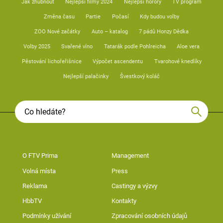
Jak zhubnout
Nejlepší filmy 2024
Nejlepší horory
TV program
Změna času
Partie
Počasí
Kdy budou volby
ZOO Nové začátky
Auto – katalog
7 pádů Honzy Dědka
Volby 2025
Svařené víno
Tatarák podle Pohlreicha
Aloe vera
Pěstování lichořeřišnice
Výpočet ascendentu
Tvarohové knedlíky
Nejlepší palačinky
Švestkový koláč
O FTV Prima
Management
Volná místa
Press
Reklama
Castingy a výzvy
HbbTV
Kontakty
Podmínky užívání
Zpracování osobních údajů