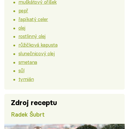
muškátový oříšek
pepř
řapíkatý celer
olej
rostlinný olej
růžičková kapusta
slunečnicový olej
smetana
sůl
tymián
Zdroj receptu
Radek Šubrt