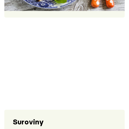
Škola vaření
1 porce
30 minut
Recepty z TV
Speciál: Cuketa
Těhotnej kuchař
Sledujte prima+
Přihlášení
Sledujte nás
Suroviny