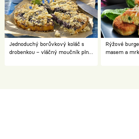
Jednoduchý borůvkový koláč s
Rýžové burge
drobenkou – vláčný moučník plný
masem a mrk
ovoce
salátem – leh