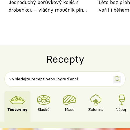
Jednoduchý borůvkový koláč s
Léto bez přeh
drobenkou – vláčný moučník plný
vařit i během
ovoce
Recepty
Těstoviny
Sladké
Maso
Zelenina
Nápoje