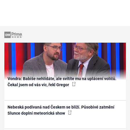
Vondra: Babiše nehlídáte, ale svítíte mu na uplácení voličů.
Čekal jsem od vás víc, řekl Gregor
Nebeská podívaná nad Českem se blíží. Působivé zatmění
Slunce doplní meteorická show