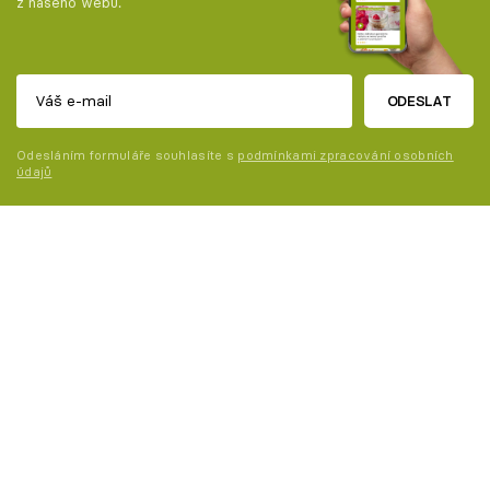
z našeho webu.
ODESLAT
Odesláním formuláře souhlasíte s
podmínkami zpracování osobních
údajů