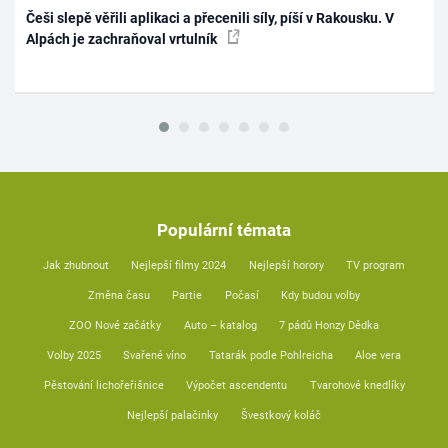
Češi slepě věřili aplikaci a přecenili síly, píší v Rakousku. V
Alpách je zachraňoval vrtulník
Populární témata
Jak zhubnout
Nejlepší filmy 2024
Nejlepší horory
TV program
Změna času
Partie
Počasí
Kdy budou volby
ZOO Nové začátky
Auto – katalog
7 pádů Honzy Dědka
Volby 2025
Svařené víno
Tatarák podle Pohlreicha
Aloe vera
Pěstování lichořeřišnice
Výpočet ascendentu
Tvarohové knedlíky
Nejlepší palačinky
Švestkový koláč