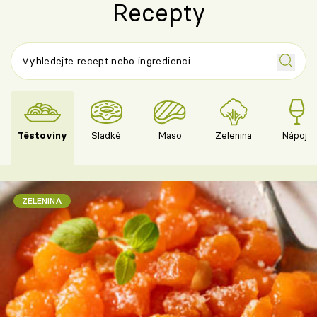
Recepty
Těstoviny
Sladké
Maso
Zelenina
Nápoje
ZELENINA