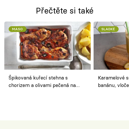
Přečtěte si také
MASO
SLADKÉ
Špikovaná kuřecí stehna s
Karamelové s
chorizem a olivami pečená na
banánu, vloče
letní zelenině – šťavnaté maso s
snídaně do sk
výraznou chutí inspirovanou
Španělskem