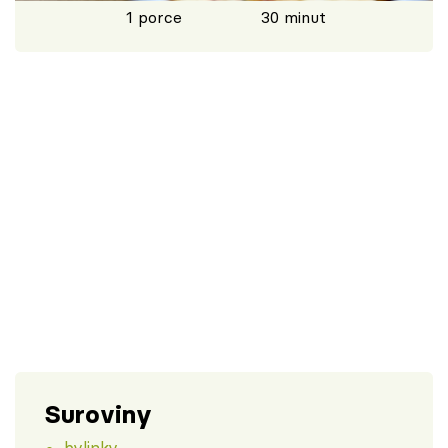
1 porce
30 minut
Škola vaření
Recepty z TV
Speciál: Cuketa
Těhotnej kuchař
Sledujte prima+
Přihlášení
Sledujte nás
Suroviny
bylinky