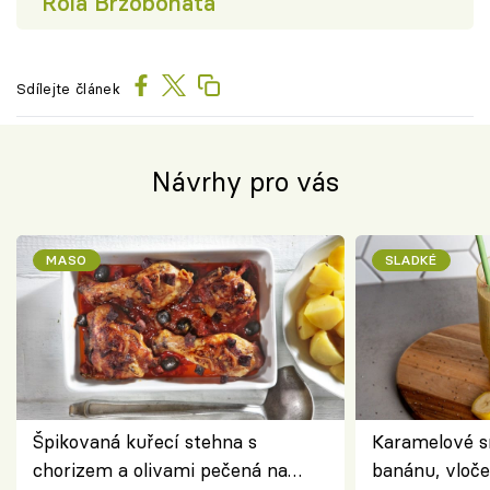
Rola Brzobohatá
Sdílejte článek
Návrhy pro vás
MASO
SLADKÉ
Špikovaná kuřecí stehna s
Karamelové s
chorizem a olivami pečená na
banánu, vloče