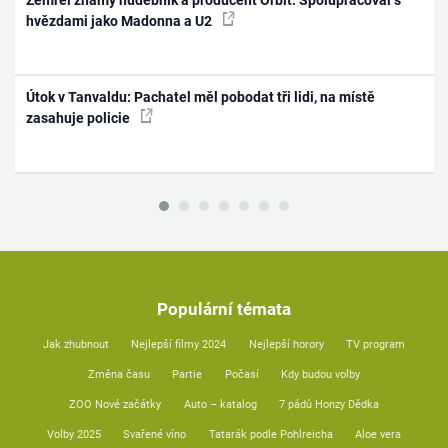
hvězdami jako Madonna a U2
Útok v Tanvaldu: Pachatel měl pobodat tři lidi, na místě
zasahuje policie
Populární témata
Jak zhubnout
Nejlepší filmy 2024
Nejlepší horory
TV program
Změna času
Partie
Počasí
Kdy budou volby
ZOO Nové začátky
Auto – katalog
7 pádů Honzy Dědka
Volby 2025
Svařené víno
Tatarák podle Pohlreicha
Aloe vera