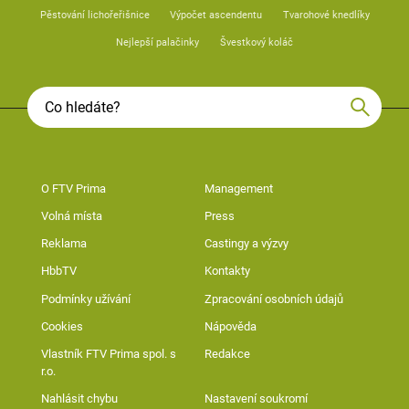
Pěstování lichořeřišnice
Výpočet ascendentu
Tvarohové knedlíky
Nejlepší palačinky
Švestkový koláč
O FTV Prima
Management
Volná místa
Press
Reklama
Castingy a výzvy
HbbTV
Kontakty
Podmínky užívání
Zpracování osobních údajů
Cookies
Nápověda
Vlastník FTV Prima spol. s
Redakce
r.o.
Nahlásit chybu
Nastavení soukromí