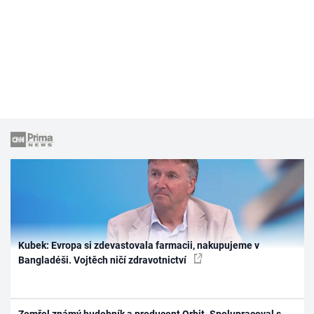
Kubek: Evropa si zdevastovala farmacii, nakupujeme v
Bangladéši. Vojtěch ničí zdravotnictví
Zemřel známý hudebník a producent Orbit. Spolupracoval s