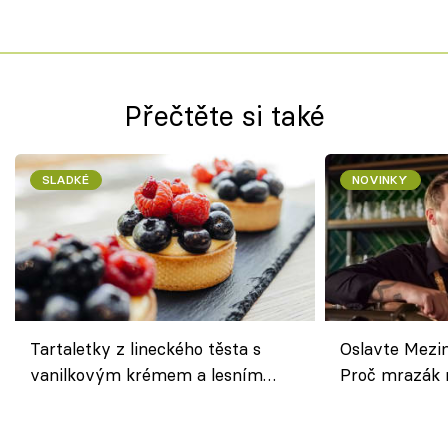
Přečtěte si také
SLADKÉ
NOVINKY
Tartaletky z lineckého těsta s
Oslavte Mezin
vanilkovým krémem a lesním
Proč mrazák n
ovocem podle Bread Society
horku vsadit 