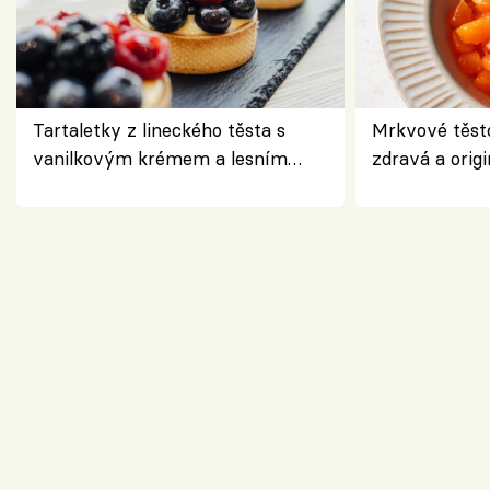
Tartaletky z lineckého těsta s
Mrkvové těst
vanilkovým krémem a lesním
zdravá a origi
ovocem podle Bread Society
klasiky