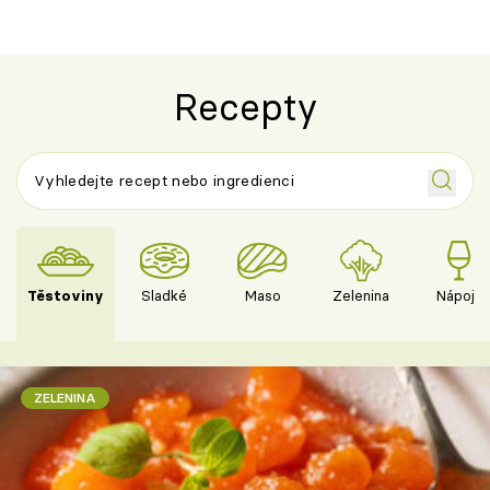
Recepty
Těstoviny
Sladké
Maso
Zelenina
Nápoje
ZELENINA