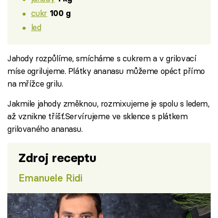
cukr
100 g
led
Jahody rozpůlíme, smícháme s cukrem a v grilovací
míse ogrilujeme. Plátky ananasu můžeme opéct přímo
na mřížce grilu.
Jakmile jahody změknou, rozmixujeme je spolu s ledem,
až vznikne tříšť.Servírujeme ve sklence s plátkem
grilovaného ananasu.
Zdroj receptu
Emanuele Ridi