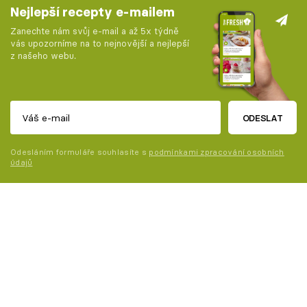
Nejlepší recepty e-mailem
Zanechte nám svůj e-mail a až 5x týdně
vás upozorníme na to nejnovější a nejlepší
z našeho webu.
ODESLAT
Odesláním formuláře souhlasíte s
podmínkami zpracování osobních
údajů