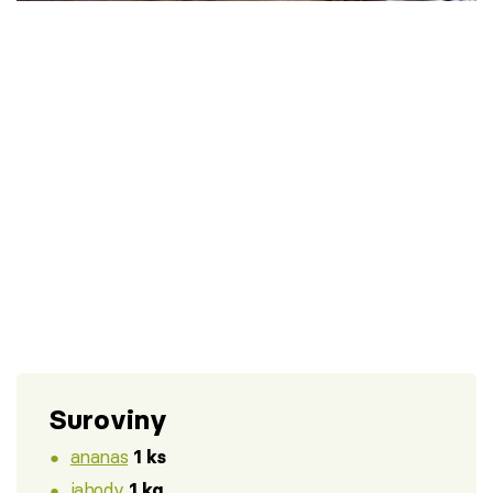
Škola vaření
Recepty z TV
Speciál: Cuketa
Těhotnej kuchař
Sledujte prima+
Přihlášení
Sledujte nás
Suroviny
ananas
1 ks
jahody
1 kg