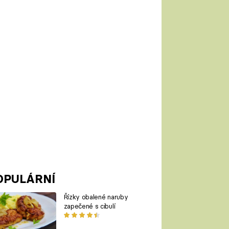
OPULÁRNÍ
Řízky obalené naruby
zapečené s cibulí