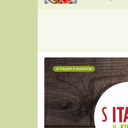
nepotřebujete troubu
ZDENĚK
ČESKO NA TALÍŘI
POHLREICH
KAROLÍNA,
JAROSLAV SAPÍK
DOMÁCÍ
KUCHAŘKA
KAROLÍNA
KAMBERSKÁ
S ITALEM V KUCHYNI