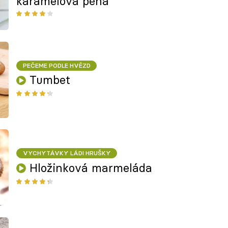
karamelová pěna
PEČEME PODLE HVĚZD
Tumbet
VYCHYTÁVKY LÁDI HRUŠKY
Hložinková marmeláda