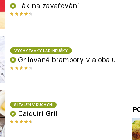
Lák na zavařování
VYCHYTÁVKY LÁDI HRUŠKY
Grilované brambory v alobalu
S ITALEM V KUCHYNI
P
Daiquiri Gril