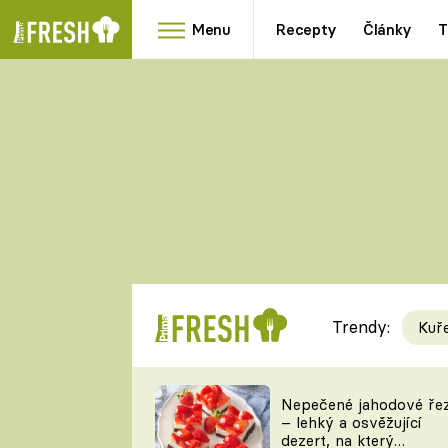
Menu
Recepty
Články
T
Oblíbené
Přílohy
recepty
HRANOLKY
HOUBY
KNEDLÍKY
DÝNĚ
KAŠE
RYCHLOVKY
Trendy:
Kuř
Populární
Videorecept
Nepečené jahodové ře
– lehký a osvěžující
kuchaři
dezert, na který
TEĎ VAŘÍ ŠÉF!