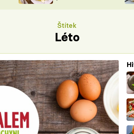
ŠÉFREDAK
VYCHYTÁVKY
SOUTĚŽ FR
NA NÁKUPECH
Štítek
ČASOPIS
Léto
Hi