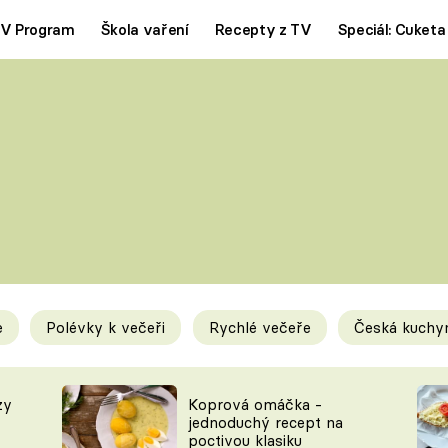
V Program
Škola vaření
Recepty z TV
Speciál: Cuketa
Polévky
Saláty
ČESKÁ KLASIKA
TĚSTOVIN
SILNÉ VÝVARY
SLADKÉ
KRÉMOVÉ
BEZMASÁ J
e
Polévky k večeři
Rychlé večeře
Česká kuchy
y
Tipy a triky
Novink
zy
Koprová omáčka -
jednoduchý recept na
poctivou klasiku
KAM ZA JÍDLEM
BLOG