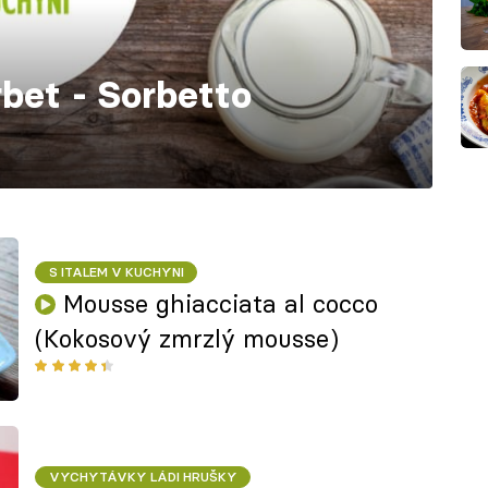
bet - Sorbetto
S ITALEM V KUCHYNI
Mousse ghiacciata al cocco
(Kokosový zmrzlý mousse)
VYCHYTÁVKY LÁDI HRUŠKY