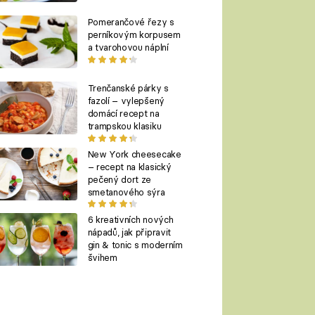
Pomerančové řezy s
perníkovým korpusem
a tvarohovou náplní
Trenčanské párky s
fazolí – vylepšený
domácí recept na
trampskou klasiku
New York cheesecake
– recept na klasický
pečený dort ze
smetanového sýra
6 kreativních nových
nápadů, jak připravit
gin & tonic s moderním
švihem