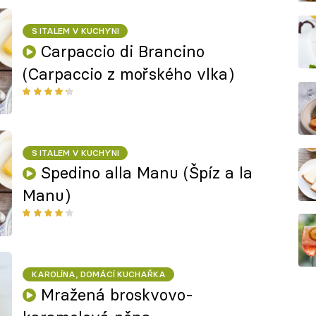
S ITALEM V KUCHYNI
Carpaccio di Brancino
(Carpaccio z mořského vlka)
S ITALEM V KUCHYNI
Spedino alla Manu (Špíz a la
Manu)
KAROLÍNA, DOMÁCÍ KUCHAŘKA
Mražená broskvovo-