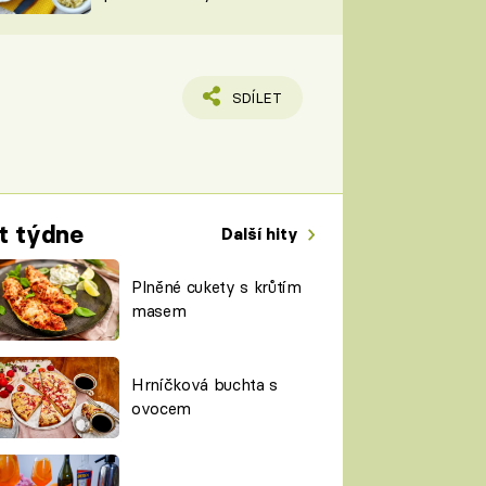
TORKY
ESH
SDÍLET
t týdne
Další hity
Plněné cukety s krůtím
masem
Hrníčková buchta s
ovocem