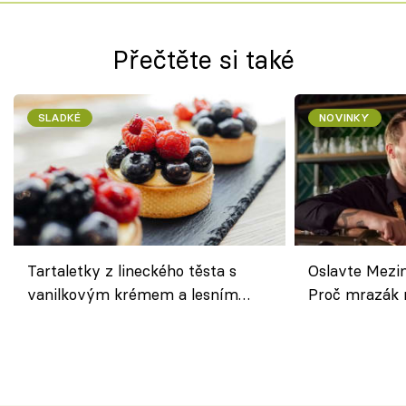
Přečtěte si také
SLADKÉ
NOVINKY
Tartaletky z lineckého těsta s
Oslavte Mezin
vanilkovým krémem a lesním
Proč mrazák n
ovocem podle Bread Society
horku vsadit 