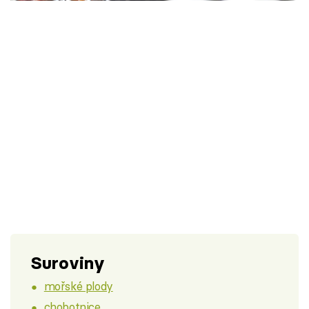
Škola vaření
Recepty z TV
Speciál: Cuketa
Těhotnej kuchař
Sledujte prima+
Přihlášení
Sledujte nás
Suroviny
mořské plody
chobotnice