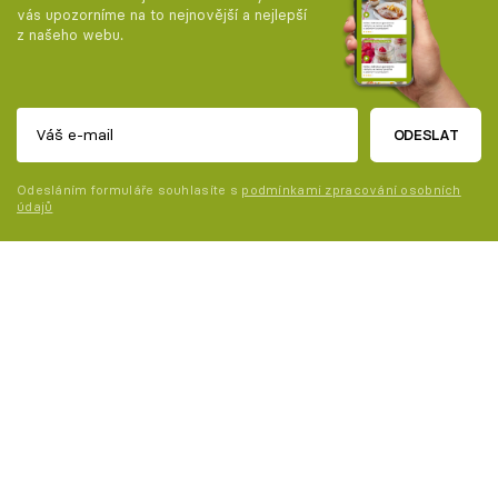
vás upozorníme na to nejnovější a nejlepší
z našeho webu.
ODESLAT
Odesláním formuláře souhlasíte s
podmínkami zpracování osobních
údajů