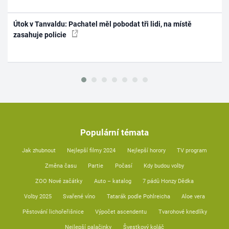
Útok v Tanvaldu: Pachatel měl pobodat tři lidi, na místě
zasahuje policie
Populární témata
Jak zhubnout
Nejlepší filmy 2024
Nejlepší horory
TV program
Změna času
Partie
Počasí
Kdy budou volby
ZOO Nové začátky
Auto – katalog
7 pádů Honzy Dědka
Volby 2025
Svařené víno
Tatarák podle Pohlreicha
Aloe vera
Pěstování lichořeřišnice
Výpočet ascendentu
Tvarohové knedlíky
Nejlepší palačinky
Švestkový koláč