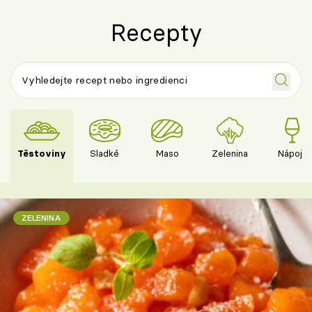
Recepty
Těstoviny
Sladké
Maso
Zelenina
Nápoje
ZELENINA