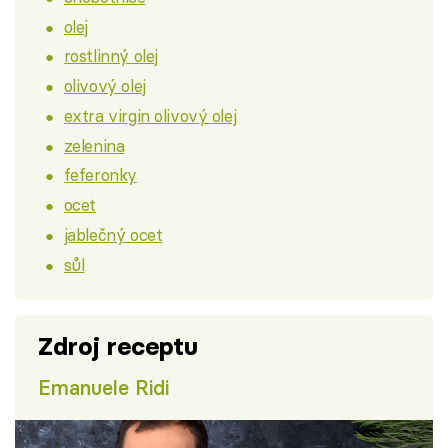
olej
rostlinný olej
olivový olej
extra virgin olivový olej
zelenina
feferonky
ocet
jablečný ocet
sůl
Zdroj receptu
Emanuele Ridi