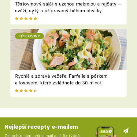
Těstovinový salát s uzenou makrelou a rajčaty –
svěží, sytý a připravený během chvilky
TĚSTOVINY
Rychlá a zdravá večeře: Farfalle s pórkem
a lososem, které zvládnete do 30 minut
Nejlepší recepty e-mailem
Zanechte nám svůj e-mail a až 5x týdně