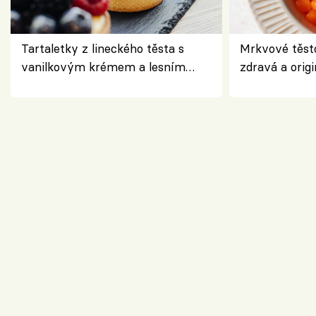
Tartaletky z lineckého těsta s
Mrkvové těst
vanilkovým krémem a lesním
zdravá a origi
ovocem podle Bread Society
klasiky