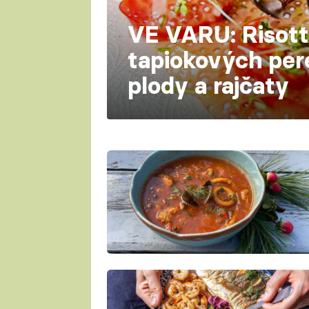
VE VARU: Risott
tapiokových per
plody a rajčaty