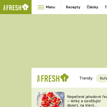
Menu
Recepty
Články
T
Oblíbené
Přílohy
recepty
HRANOLKY
HOUBY
KNEDLÍKY
DÝNĚ
KAŠE
RYCHLOVKY
Trendy:
Kuř
Populární
Videorecept
Nepečené jahodové ře
– lehký a osvěžující
kuchaři
dezert, na který
TEĎ VAŘÍ ŠÉF!