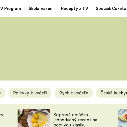
V Program
Škola vaření
Recepty z TV
Speciál: Cuketa
Polévky
Saláty
ČESKÁ KLASIKA
TĚSTOVIN
SILNÉ VÝVARY
SLADKÉ
KRÉMOVÉ
BEZMASÁ J
e
Polévky k večeři
Rychlé večeře
Česká kuchy
y
Tipy a triky
Novink
zy
Koprová omáčka -
jednoduchý recept na
poctivou klasiku
KAM ZA JÍDLEM
BLOG