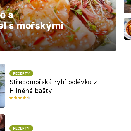
o s
el s mořskými
RECEPTY
Středomořská rybí polévka z
Hliněné bašty
RECEPTY