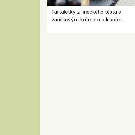
Tartaletky z lineckého těsta s
vanilkovým krémem a lesním
ovocem podle Bread Society