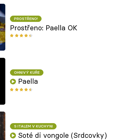
PROSTŘENO!
Prostřeno: Paella OK
OHNIVÝ KUŘE
Paella
S ITALEM V KUCHYNI
Soté di vongole (Srdcovky)