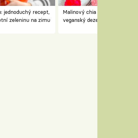
: jednoduchý recept,
Malinový chia pudink s kokose
etní zeleninu na zimu
veganský dezert plný ovoce a
ořechů