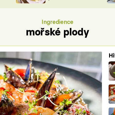
ŠÉFREDAK
VYCHYTÁVKY
SOUTĚŽ FR
NA NÁKUPECH
Ingredience
ČASOPIS
mořské plody
Hi