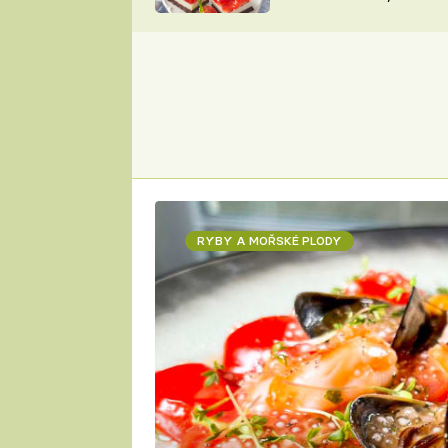
nepotřebujete troubu
ZDENĚK
ČESKO NA TALÍŘI
POHLREICH
KAROLÍNA,
JAROSLAV SAPÍK
DOMÁCÍ
KUCHAŘKA
KAROLÍNA
KAMBERSKÁ
RYBY A MOŘSKÉ PLODY