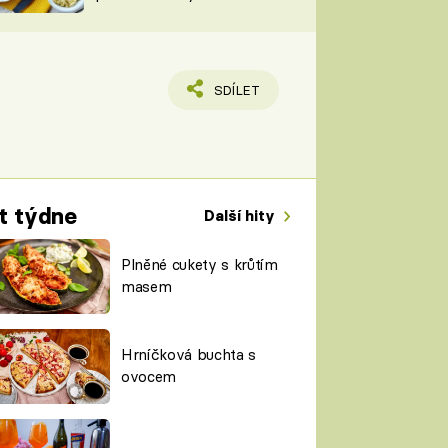
TORKY
ESH
SDÍLET
t týdne
Další hity
Plněné cukety s krůtím
masem
Hrníčková buchta s
ovocem