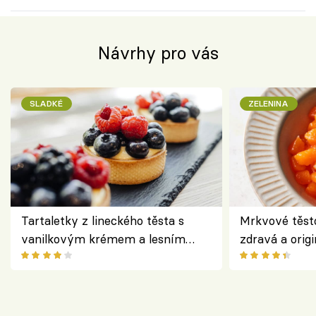
Návrhy pro vás
SLADKÉ
ZELENINA
Tartaletky z lineckého těsta s
Mrkvové těst
vanilkovým krémem a lesním
zdravá a origi
ovocem podle Bread Society
klasiky