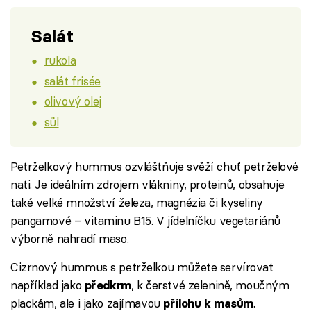
Salát
rukola
salát frisée
olivový olej
sůl
Petrželkový hummus ozvláštňuje svěží chuť petrželové
nati. Je ideálním zdrojem vlákniny, proteinů, obsahuje
také velké množství železa, magnézia či kyseliny
pangamové – vitaminu B15. V jídelníčku vegetariánů
výborně nahradí maso.
Cizrnový hummus s petrželkou můžete servírovat
například jako
, k čerstvé zelenině, moučným
předkrm
plackám, ale i jako zajímavou
.
přílohu k masům