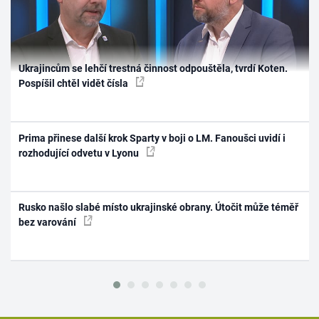
Ukrajincům se lehčí trestná činnost odpouštěla, tvrdí Koten.
Pospíšil chtěl vidět čísla
Prima přinese další krok Sparty v boji o LM. Fanoušci uvidí i
rozhodující odvetu v Lyonu
Rusko našlo slabé místo ukrajinské obrany. Útočit může téměř
bez varování