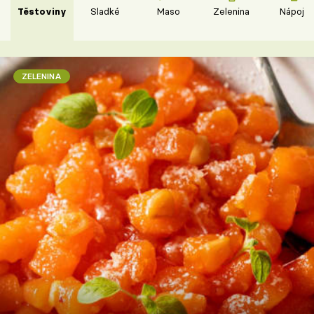
Těstoviny
Sladké
Maso
Zelenina
Nápoje
ZELENINA