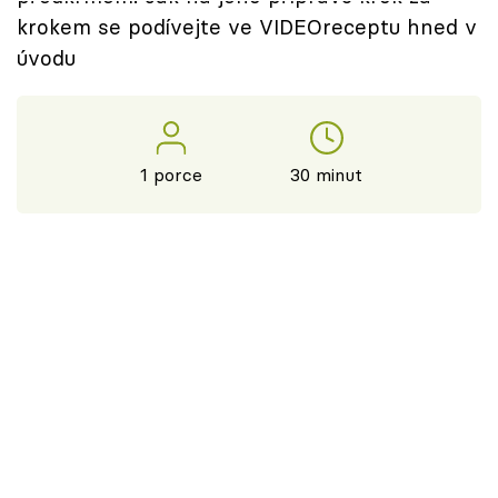
Škola vaření
krokem se podívejte ve VIDEOreceptu hned v
úvodu
Recepty z TV
Speciál: Cuketa
1 porce
30 minut
Těhotnej kuchař
Sledujte prima+
Přihlášení
Sledujte nás