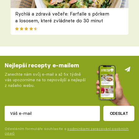
Rychlá a zdravá večeře: Farfalle s pórkem
a lososem, které zvládnete do 30 minut
Nejlepší recepty e-mailem
Zanechte nám svůj e-mail a až 5x týdně
vás upozorníme na to nejnovější a nejlepší
z našeho webu.
ODESLAT
Odesláním formuláře souhlasíte s
podmínkami zpracování osobních
údajů