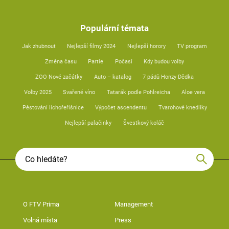
Populární témata
Jak zhubnout
Nejlepší filmy 2024
Nejlepší horory
TV program
Změna času
Partie
Počasí
Kdy budou volby
ZOO Nové začátky
Auto – katalog
7 pádů Honzy Dědka
Volby 2025
Svařené víno
Tatarák podle Pohlreicha
Aloe vera
Pěstování lichořeřišnice
Výpočet ascendentu
Tvarohové knedlíky
Nejlepší palačinky
Švestkový koláč
O FTV Prima
Management
Volná místa
Press