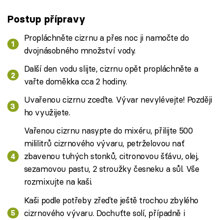
Postup přípravy
Propláchněte cizrnu a přes noc ji namočte do
dvojnásobného množství vody.
Další den vodu slijte, cizrnu opět propláchněte a
vařte doměkka cca 2 hodiny.
Uvařenou cizrnu zceďte. Vývar nevylévejte! Později
ho využijete.
Vařenou cizrnu nasypte do mixéru, přilijte 500
mililitrů cizrnového vývaru, petrželovou nať
zbavenou tuhých stonků, citronovou šťávu, olej,
sezamovou pastu, 2 stroužky česneku a sůl. Vše
rozmixujte na kaši.
Kaši podle potřeby zřeďte ještě trochou zbylého
cizrnového vývaru. Dochuťte solí, případně i