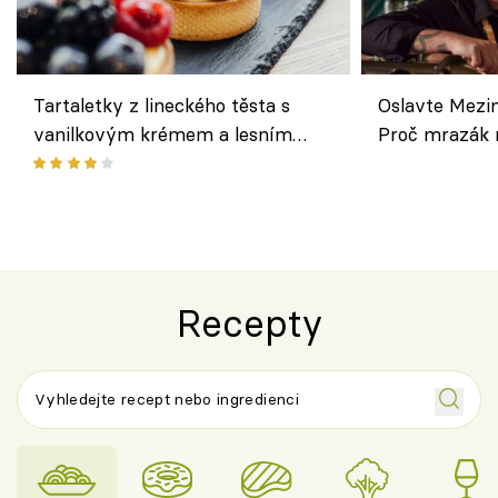
Tartaletky z lineckého těsta s
Oslavte Mezin
vanilkovým krémem a lesním
Proč mrazák n
ovocem podle Bread Society
horku vsadit 
Recepty