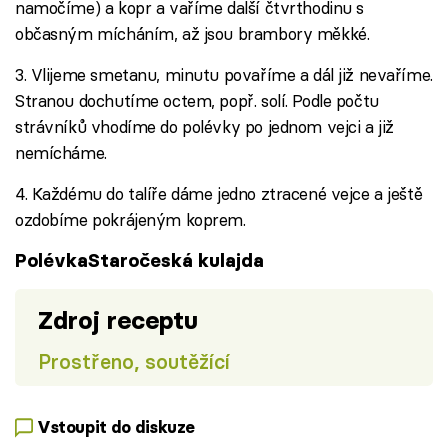
namočíme) a kopr a vaříme další čtvrthodinu s
občasným mícháním, až jsou brambory měkké.
3. Vlijeme smetanu, minutu povaříme a dál již nevaříme.
Stranou dochutíme octem, popř. solí. Podle počtu
strávníků vhodíme do polévky po jednom vejci a již
nemícháme.
4. Každému do talíře dáme jedno ztracené vejce a ještě
ozdobíme pokrájeným koprem.
PolévkaStaročeská kulajda
Zdroj receptu
Prostřeno, soutěžící
Vstoupit do diskuze