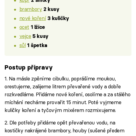
2 snítky
brambory
2 kusy
nové koření
3 kuličky
ocet
1 lžíce
vejce
5 kusy
sůl
1 špetka
Postup přípravy
1. Na másle zpěníme cibulku, poprášíme moukou,
orestujeme, zalijeme litrem převařené vody a dobře
rozkvedláme. Přidáme nové koření, osolíme a za stálého
míchání necháme provařit 15 minut. Poté vyjmeme
kuličky koření a tyčovým mixérem rozmixujeme.
2. Dle potřeby přidáme opět převařenou vodu, na
kostičky nakrájené brambory, houby (sušené předem