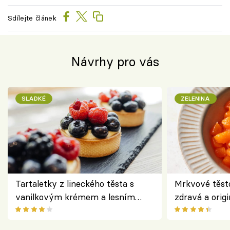
Sdílejte článek
Návrhy pro vás
SLADKÉ
ZELENINA
Tartaletky z lineckého těsta s
Mrkvové těst
vanilkovým krémem a lesním
zdravá a origi
ovocem podle Bread Society
klasiky