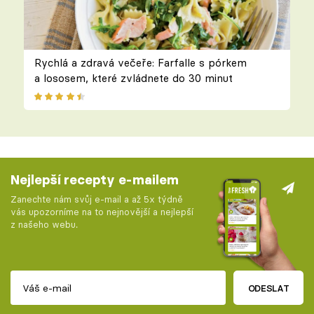
Rychlá a zdravá večeře: Farfalle s pórkem
a lososem, které zvládnete do 30 minut
Nejlepší recepty e-mailem
Zanechte nám svůj e-mail a až 5x týdně
vás upozorníme na to nejnovější a nejlepší
z našeho webu.
ODESLAT