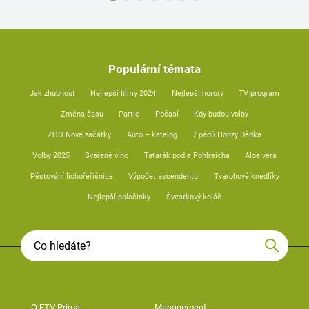
Populární témata
Jak zhubnout
Nejlepší filmy 2024
Nejlepší horory
TV program
Změna času
Partie
Počasí
Kdy budou volby
ZOO Nové začátky
Auto – katalog
7 pádů Honzy Dědka
Volby 2025
Svařené víno
Tatarák podle Pohlreicha
Aloe vera
Pěstování lichořeřišnice
Výpočet ascendentu
Tvarohové knedlíky
Nejlepší palačinky
Švestkový koláč
O FTV Prima
Management