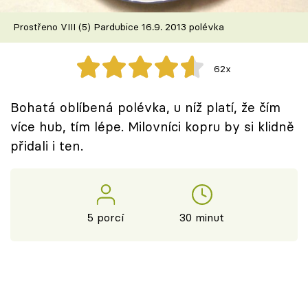
Škola vaření
Prostřeno VIII (5) Pardubice 16.9. 2013 polévka
Recepty z TV
62x
Speciál: Cuketa
Bohatá oblíbená polévka, u níž platí, že čím
Těhotnej kuchař
více hub, tím lépe. Milovníci kopru by si klidně
přidali i ten.
Sledujte prima+
Přihlášení
5 porcí
30 minut
Sledujte nás