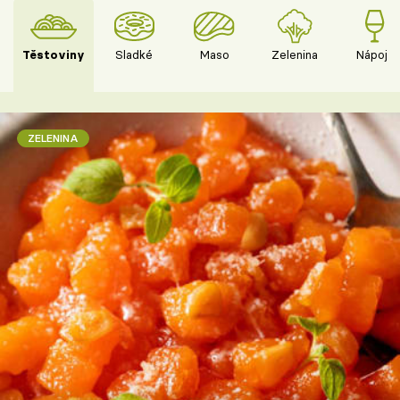
Těstoviny
Sladké
Maso
Zelenina
Nápoje
ZELENINA