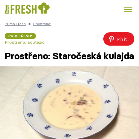
Prima Fresh
■
Prostřeno!
Kuře
Polévky k večeři
Rychlé večeře
Trendy:
PROSTŘENO!
Pin it
Prostřeno, soutěžící
Česká kuchyně
Čokoláda
Prostřeno: Staročeská kulajda
Témata
Recepty
Články
TV Program