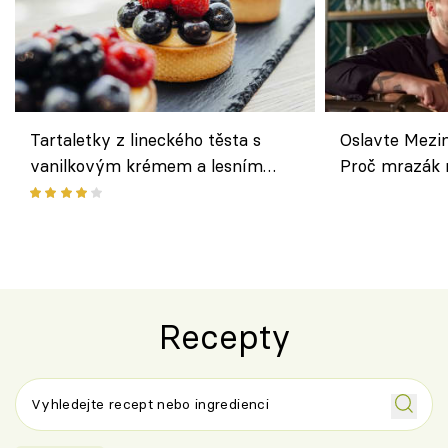
Tartaletky z lineckého těsta s
Oslavte Mezin
vanilkovým krémem a lesním
Proč mrazák n
ovocem podle Bread Society
horku vsadit 
Recepty