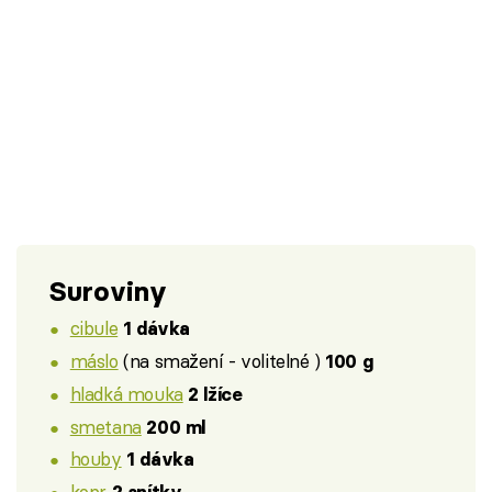
Suroviny
cibule
1 dávka
máslo
(na smažení - volitelné )
100 g
hladká mouka
2 lžíce
smetana
200 ml
houby
1 dávka
kopr