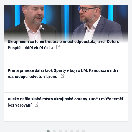
Ukrajincům se lehčí trestná činnost odpouštěla, tvrdí Koten.
Pospíšil chtěl vidět čísla
Prima přinese další krok Sparty v boji o LM. Fanoušci uvidí i
rozhodující odvetu v Lyonu
Rusko našlo slabé místo ukrajinské obrany. Útočit může téměř
bez varování