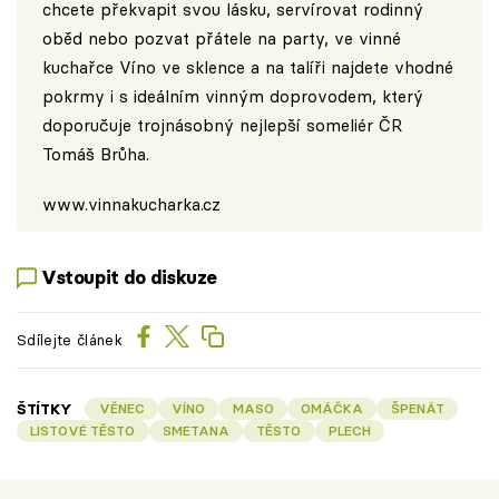
chcete překvapit svou lásku, servírovat rodinný
oběd nebo pozvat přátele na party, ve vinné
kuchařce Víno ve sklence a na talíři najdete vhodné
pokrmy i s ideálním vinným doprovodem, který
doporučuje trojnásobný nejlepší someliér ČR
Tomáš Brůha.
www.vinnakucharka.cz
Vstoupit do diskuze
Sdílejte článek
ŠTÍTKY
VĚNEC
VÍNO
MASO
OMÁČKA
ŠPENÁT
LISTOVÉ TĚSTO
SMETANA
TĚSTO
PLECH