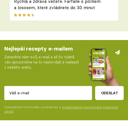
Rychlá a zdravá večeře: Farfalle s pórkem
a lososem, které zvládnete do 30 minut
Nejlepší recepty e-mailem
Zanechte nám svůj e-mail a až 5x týdně
vás upozorníme na to nejnovější a nejlepší
z našeho webu.
ODESLAT
Odesláním formuláře souhlasíte s
podmínkami zpracování osobních
údajů