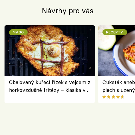
Návrhy pro vás
MASO
RECEPTY
Obalovaný kuřecí řízek s vejcem z
Cukeťák aneb
horkovzdušné fritézy – klasika v
plech s uzen
novém pojetí podle Jamieho
způsob, jak z
Olivera
cukety