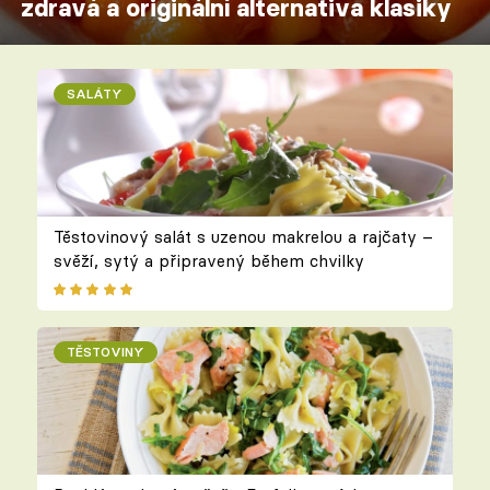
zdravá a originální alternativa klasiky
SALÁTY
Těstovinový salát s uzenou makrelou a rajčaty –
svěží, sytý a připravený během chvilky
TĚSTOVINY