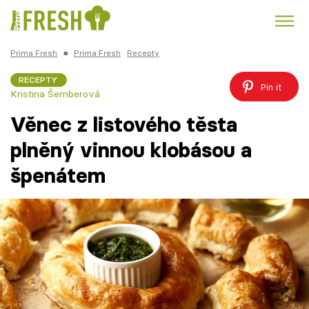
Prima Fresh
■
Prima Fresh
Recepty
Kuře
Polévky k večeři
Rychlé večeře
Trendy:
RECEPTY
Pin it
Kristina Šemberová
Česká kuchyně
Čokoláda
Věnec z listového těsta
plněný vinnou klobásou a
špenátem
Témata
Recepty
Články
TV Program