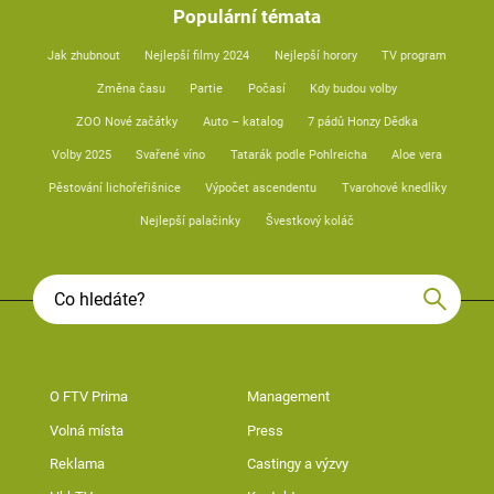
Populární témata
Jak zhubnout
Nejlepší filmy 2024
Nejlepší horory
TV program
Změna času
Partie
Počasí
Kdy budou volby
ZOO Nové začátky
Auto – katalog
7 pádů Honzy Dědka
Volby 2025
Svařené víno
Tatarák podle Pohlreicha
Aloe vera
Pěstování lichořeřišnice
Výpočet ascendentu
Tvarohové knedlíky
Nejlepší palačinky
Švestkový koláč
O FTV Prima
Management
Volná místa
Press
Reklama
Castingy a výzvy