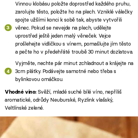
Vinnou klobásu položte doprostřed každého pruhu,
zarolujte těsto, položte ho na plech. Vzniklé válečky
spojte užšími konci k sobě tak, abyste vytvořili
věnec. Pokud se nevejde na plech, udělejte
uprostřed ještě jeden malý věneček. Vejce
prošlehejte vidličkou s vínem, pomašlujte jím těsto
a pečte ho v předehřáté troubě 30 minut dozlatova.
Vyjměte, nechte pár minut zchladnout a krájejte na
3cm plátky. Podávejte samotné nebo třeba s
bylinkovou omáčkou.
Svěží, mladé suché bílé víno, nepříliš
Vhodné víno:
aromatické, odrůdy Neuburské, Ryzlink vlašský,
Veltlínské zelené.