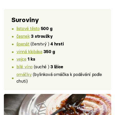
Suroviny
listové těsto
500 g
česnek
3 stroužky
špenát
(čerstvý )
4 hrsti
vinná klobása
350 g
vejce
1 ks
bílé víno
(suché )
3 lžíce
omáčky
(bylinková omáčka k podávání podle
chuti)