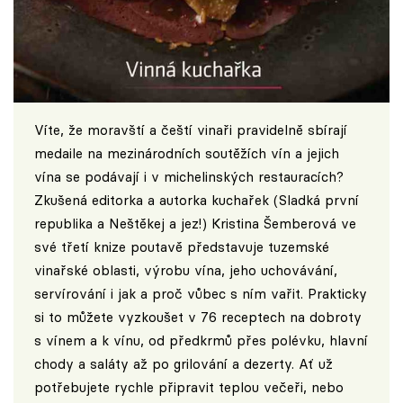
Víte, že moravští a čeští vinaři pravidelně sbírají
medaile na mezinárodních soutěžích vín a jejich
vína se podávají i v michelinských restauracích?
Zkušená editorka a autorka kuchařek (Sladká první
republika a Neštěkej a jez!) Kristina Šemberová ve
své třetí knize poutavě představuje tuzemské
vinařské oblasti, výrobu vína, jeho uchovávání,
servírování i jak a proč vůbec s ním vařit. Prakticky
si to můžete vyzkoušet v 76 receptech na dobroty
s vínem a k vínu, od předkrmů přes polévku, hlavní
chody a saláty až po grilování a dezerty. Ať už
potřebujete rychle připravit teplou večeři, nebo