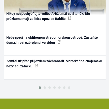
Nikdy nezpochybňujte voliče ANO, smál se Staněk. Dle
průzkumu mají za lídra opozice Babiše
Nebezpečí na oblíbeném středomořském ostrově: Zůstaňte
doma, hrozí ozbrojenci ve videu
Zemřel už před příjezdem záchranářů. Motorkář na Znojemsku
nezvládl zatáčku