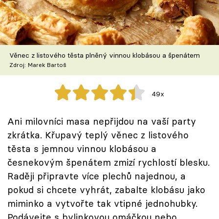
Škola vaření
Recepty z TV
Věnec z listového těsta plněný vinnou klobásou a špenátem
Speciál: Cuketa
Zdroj: Marek Bartoš
Těhotnej kuchař
49x
Sledujte prima+
Ani milovníci masa nepřijdou na vaší party
zkrátka. Křupavý teplý věnec z listového
Přihlášení
těsta s jemnou vinnou klobásou a
česnekovým špenátem zmizí rychlostí blesku.
Sledujte nás
Raději připravte více plechů najednou, a
pokud si chcete vyhrát, zabalte klobásu jako
miminko a vytvořte tak vtipné jednohubky.
Podávejte s bylinkovou omáčkou nebo