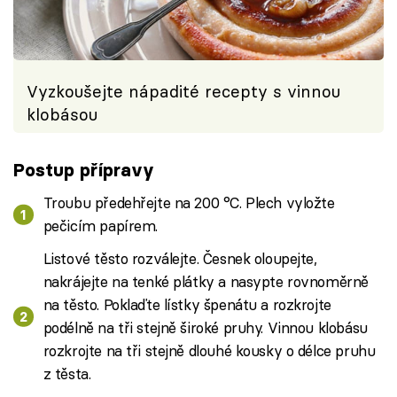
Vyzkoušejte nápadité recepty s vinnou
klobásou
Postup přípravy
Troubu předehřejte na 200 °C. Plech vyložte
pečicím papírem.
Listové těsto rozválejte. Česnek oloupejte,
nakrájejte na tenké plátky a nasypte rovnoměrně
na těsto. Poklaďte lístky špenátu a rozkrojte
podélně na tři stejně široké pruhy. Vinnou klobásu
rozkrojte na tři stejně dlouhé kousky o délce pruhu
z těsta.