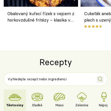
Obalovaný kuřecí řízek s vejcem z
Cukeťák aneb
horkovzdušné fritézy – klasika v
plech s uzen
novém pojetí podle Jamieho
způsob, jak z
Olivera
cukety
Recepty
Těstoviny
Sladké
Maso
Zelenina
Nápoje