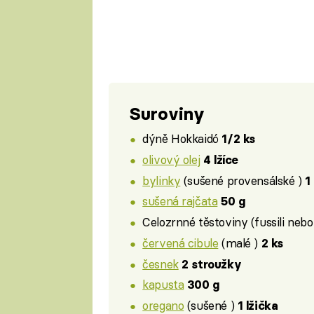
Suroviny
dýně Hokkaidó
1/2 ks
olivový olej
4 lžíce
bylinky
(sušené provensálské )
1
sušená rajčata
50 g
Celozrnné těstoviny (fussili neb
červená cibule
(malé )
2 ks
česnek
2 stroužky
kapusta
300 g
oregano
(sušené )
1 lžička