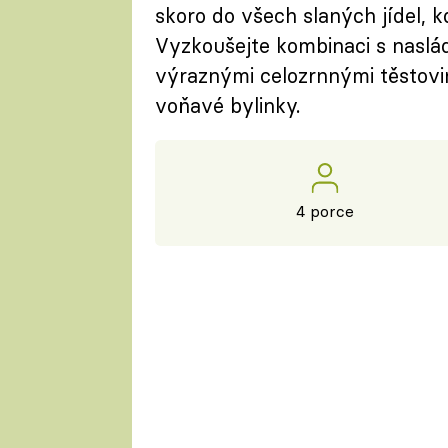
skoro do všech slaných jídel, k
Vyzkoušejte kombinaci s naslá
výraznými celozrnnými těstovin
voňavé bylinky.
4 porce