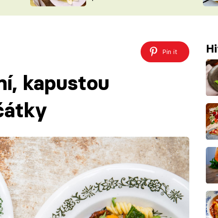
ŠÉFREDAK
VYCHYTÁVKY
SOUTĚŽ FR
NA NÁKUPECH
ČASOPIS
Hi
Pin it
ní, kapustou
čátky