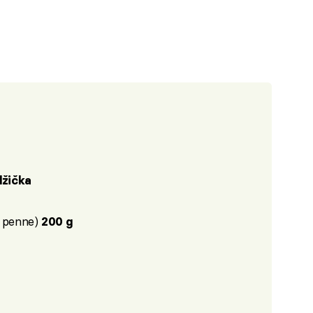
 lžička
o penne)
200 g