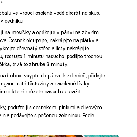
u.
balu ve vroucí osolené vodě akorát na skus,
 v cedníku.
e ji na měsíčky a opékejte v pánvi na zbylém
va. Česnek oloupejte, nakrájejte na plátky a
ykrojte dřevnatý střed a listy nakrájejte
u, restujte 1 minutu nasucho, podlijte trochou
kka, trvá to zhruba 3 minuty.
 nadrobno, vsypte do pánve k zelenině, přidejte
egano, slité těstoviny a nasekané lístky
iemi, které můžete nasucho opražit.
y, podrťte ji s česnekem, piniemi a olivovým
in a podávejte s pečenou zeleninou. Podle