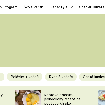
V Program
Škola vaření
Recepty z TV
Speciál: Cuketa
Polévky
Saláty
ČESKÁ KLASIKA
TĚSTOVIN
SILNÉ VÝVARY
SLADKÉ
KRÉMOVÉ
BEZMASÁ J
e
Polévky k večeři
Rychlé večeře
Česká kuchy
y
Tipy a triky
Novink
zy
Koprová omáčka -
jednoduchý recept na
poctivou klasiku
KAM ZA JÍDLEM
BLOG