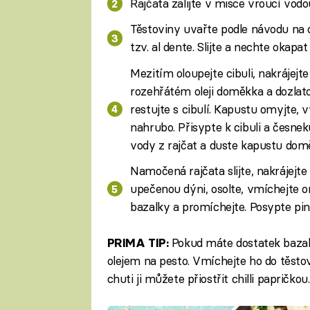
Rajčata zalijte v misce vroucí vodo
Těstoviny uvařte podle návodu na o
tzv. al dente. Slijte a nechte okapat
Mezitím oloupejte cibuli, nakrájejt
rozehřátém oleji doměkka a dozlato
restujte s cibulí. Kapustu omyjte, v
nahrubo. Přisypte k cibuli a česnek
vody z rajčat a duste kapustu domě
Namočená rajčata slijte, nakrájejte
upečenou dýni, osolte, vmíchejte or
bazalky a promíchejte. Posypte pin
Pokud máte dostatek bazalk
PRIMA TIP:
olejem na pesto. Vmíchejte ho do těstov
chuti ji můžete přiostřit chilli papričkou.