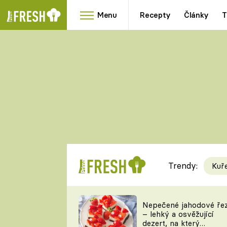
Menu
Recepty
Články
T
Oblíbené
Přílohy
recepty
HRANOLKY
HOUBY
KNEDLÍKY
DÝNĚ
KAŠE
RYCHLOVKY
Trendy:
Kuř
Populární
Videorecept
Nepečené jahodové ře
– lehký a osvěžující
kuchaři
dezert, na který
TEĎ VAŘÍ ŠÉF!