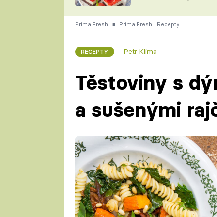
nepotřebujete troubu
ZDENĚK
ČESKO NA TALÍŘI
POHLREICH
Prima Fresh
■
Prima Fresh
Recepty
KAROLÍNA,
JAROSLAV SAPÍK
DOMÁCÍ
Petr Klíma
RECEPTY
KUCHAŘKA
KAROLÍNA
KAMBERSKÁ
Těstoviny s dý
a sušenými raj