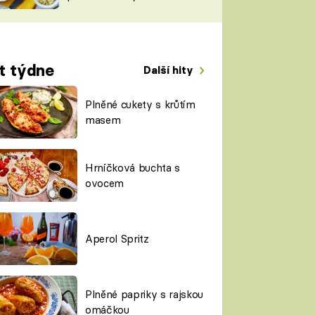
TORKY
ESH
t týdne
Další hity
Plněné cukety s krůtím
masem
Hrníčková buchta s
ovocem
Aperol Spritz
Plněné papriky s rajskou
omáčkou