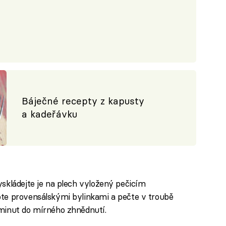
Báječné recepty z kapusty
a kadeřávku
yskládejte je na plech vyložený pečicím
pte provensálskými bylinkami a pečte v troubě
 minut do mírného zhnědnutí.