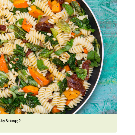
átky&nbsp;2