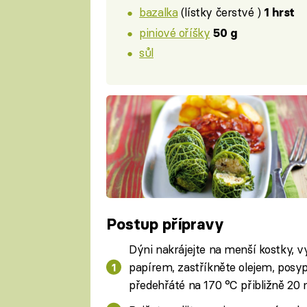
bazalka
(lístky čerstvé )
1 hrst
piniové oříšky
50 g
sůl
Postup přípravy
Dýni nakrájejte na menší kostky, v
papírem, zastříkněte olejem, posy
předehřáté na 170 °C přibližně 20