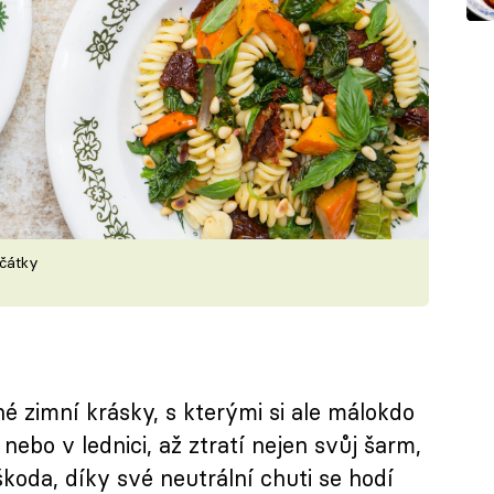
jčátky
é zimní krásky, s kterými si ale málokdo
nebo v lednici, až ztratí nejen svůj šarm,
škoda, díky své neutrální chuti se hodí