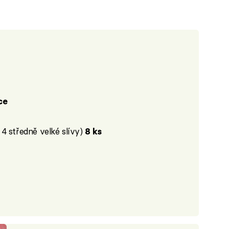
íce
4 středně velké slívy)
8 ks