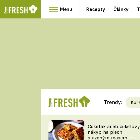
Menu
Recepty
Články
T
Oblíbené
Přílohy
recepty
HRANOLKY
HOUBY
KNEDLÍKY
DÝNĚ
KAŠE
RYCHLOVKY
Trendy:
Kuř
Populární
Videorecept
Cukeťák aneb cuketový
nákyp na plech
kuchaři
s uzeným masem –
TEĎ VAŘÍ ŠÉF!