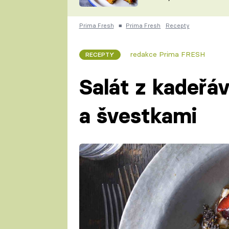
skvělý způsob, jak
ZDENĚK
zpracovat přerostlé
ČESKO NA TALÍŘI
cukety
POHLREICH
Prima Fresh
■
Prima Fresh
Recepty
KAROLÍNA,
JAROSLAV SAPÍK
DOMÁCÍ
redakce Prima FRESH
RECEPTY
KUCHAŘKA
KAROLÍNA
KAMBERSKÁ
Salát z kadeřáv
a švestkami