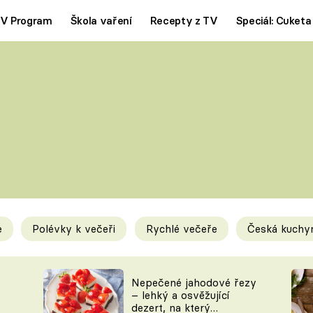
V Program
Škola vaření
Recepty z TV
Speciál: Cuketa
Polévky
Saláty
ČESKÁ KLASIKA
TĚSTOVIN
SILNÉ VÝVARY
SLADKÉ
KRÉMOVÉ
BEZMASÁ J
e
Polévky k večeři
Rychlé večeře
Česká kuchy
y
Tipy a triky
Novink
Nepečené jahodové řezy
– lehký a osvěžující
dezert, na který
KAM ZA JÍDLEM
BLOG