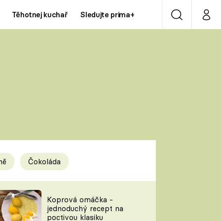
Těhotnej kuchař
Sledujte prima+
Vyhledávání
Můj p
Prima+
Y
CNN Prima NEWS
Prima ZOOM
ÍDLA
Prima LIVING
Prima Ženy
ně
Čokoláda
Prima LAJK
y
Koprová omáčka -
jednoduchý recept na
Sledujte nás
poctivou klasiku