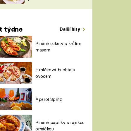
TORKY
ESH
t týdne
Další hity
Plněné cukety s krůtím
masem
Hrníčková buchta s
ovocem
Aperol Spritz
Plněné papriky s rajskou
omáčkou