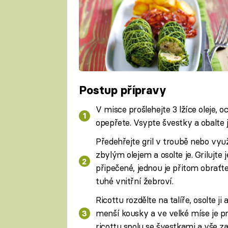
Postup přípravy
V misce prošlehejte 3 lžíce oleje, o
opepřete. Vsypte švestky a obalte je
Předehřejte gril v troubě nebo využ
zbylým olejem a osolte je. Grilujte
připečené, jednou je přitom obraťt
tuhé vnitřní žebroví.
Ricottu rozdělte na talíře, osolte ji
menší kousky a ve velké míse je pr
ricottu spolu se švestkami a vše z