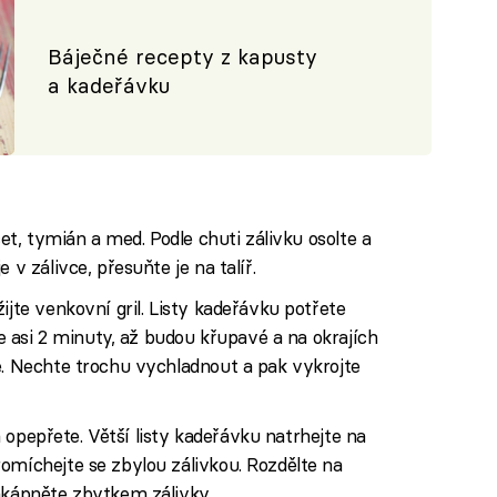
Báječné recepty z kapusty
a kadeřávku
cet, tymián a med. Podle chuti zálivku osolte a
 v zálivce, přesuňte je na talíř.
ijte venkovní gril. Listy kadeřávku potřete
 je asi 2 minuty, až budou křupavé a na okrajích
e. Nechte trochu vychladnout a pak vykrojte
 a opepřete. Větší listy kadeřávku natrhejte na
omíchejte se zbylou zálivkou. Rozdělte na
akápněte zbytkem zálivky.