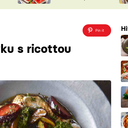
nepotřebujete troubu
ŠÉFREDAK
VYCHYTÁVKY
SOUTĚŽ FR
NA NÁKUPECH
ČASOPIS
Hi
Pin it
ku s ricottou