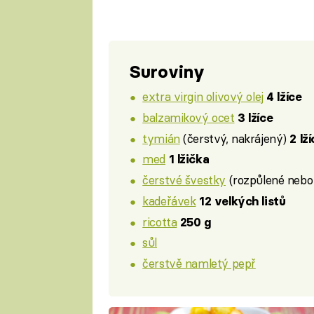
Suroviny
extra virgin olivový olej
4 lžíce
balzamikový ocet
3 lžíce
tymián
(čerstvý, nakrájený)
2 lž
med
1 lžička
čerstvé švestky
(rozpůlené nebo 
kadeřávek
12 velkých listů
ricotta
250 g
sůl
čerstvě namletý pepř