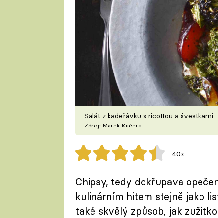
Salát z kadeřávku s ricottou a švestkami
Zdroj: Marek Kučera
40x
Chipsy, tedy dokřupava opečen
kulinárním hitem stejně jako li
také skvělý způsob, jak zužitkov