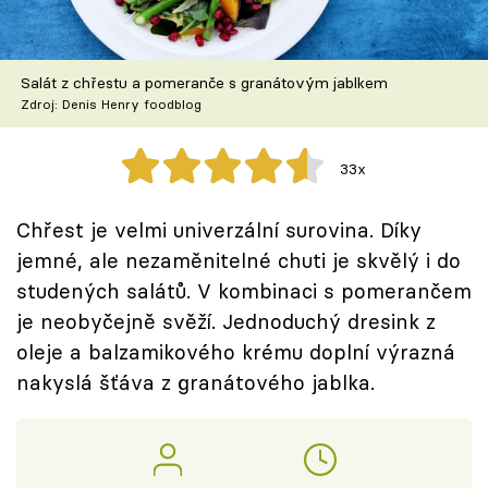
Škola vaření
Recepty z TV
Salát z chřestu a pomeranče s granátovým jablkem
Zdroj: Denis Henry foodblog
Speciál: Cuketa
33x
Těhotnej kuchař
Chřest je velmi univerzální surovina. Díky
Sledujte prima+
jemné, ale nezaměnitelné chuti je skvělý i do
studených salátů. V kombinaci s pomerančem
Přihlášení
je neobyčejně svěží. Jednoduchý dresink z
oleje a balzamikového krému doplní výrazná
nakyslá šťáva z granátového jablka.
Sledujte nás