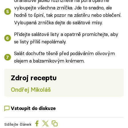
Granátové jablko rozřízněte na půl a opatrně
vyloupejte všechna zrníčka. Jde to snadno, ale
hodně to špiní, tak pozor na zástěru nebo oblečení.
Vyloupaná zrníčka dejte do salátové mísy.
Přidejte salátové listy a opatrně promíchejte, aby
se listy příliš nepolámaly.
Salát dochuťte těsně před podáváním olivovým
olejem a balzamikovým krémem.
Zdroj receptu
Ondřej Mikoláš
Vstoupit do diskuze
Sdílejte článek