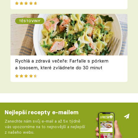
TĚSTOVINY
Rychlá a zdravá večeře: Farfalle s pórkem
a lososem, které zvládnete do 30 minut
Nejlepší recepty e-mailem
Zanechte nám svůj e-mail a až 5x týdně
vás upozorníme na to nejnovější a nejlepší
z našeho webu.