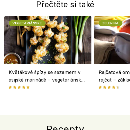
Přečtěte si také
VEGETARIÁNSKÉ
ZELENINA
Květákové špízy se sezamem v
Rajčatová om
asijské marinádě – vegetariánská
rajčat – zákla
chuťovka z grilu
Recepty