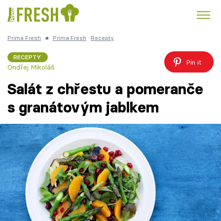
Prima Fresh
■
Prima Fresh
Recepty
Kuře
Polévky k večeři
Rychlé večeře
Trendy:
RECEPTY
Pin it
Ondřej Mikoláš
Česká kuchyně
Čokoláda
Salát z chřestu a pomeranče
s granátovým jablkem
Témata
Recepty
Články
TV Program