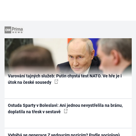
Varování tajných služeb: Putin chystá test NATO. Ve hře je i
útok na české sousedy
Ostuda Sparty v Boleslavi: Ani jednou nevystřelila na bránu,
doplatila na třesk v sestavě
Vyhýbá se generace Z vedoucím pozicím? Podle sociologů