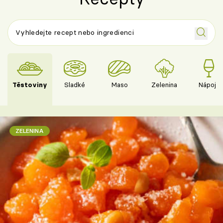
Těstoviny
Sladké
Maso
Zelenina
Nápoje
ZELENINA