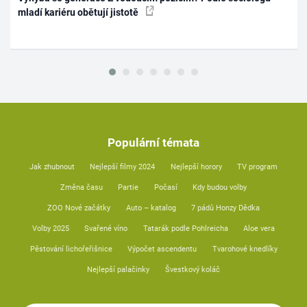
mladí kariéru obětují jistotě
Populární témata
Jak zhubnout
Nejlepší filmy 2024
Nejlepší horory
TV program
Změna času
Partie
Počasí
Kdy budou volby
ZOO Nové začátky
Auto – katalog
7 pádů Honzy Dědka
Volby 2025
Svařené víno
Tatarák podle Pohlreicha
Aloe vera
Pěstování lichořeřišnice
Výpočet ascendentu
Tvarohové knedlíky
Nejlepší palačinky
Švestkový koláč