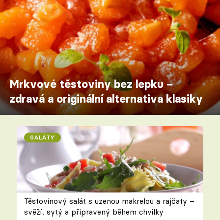
Mrkvové těstoviny bez lepku –
zdravá a originální alternativa klasiky
SALÁTY
Těstovinový salát s uzenou makrelou a rajčaty –
svěží, sytý a připravený během chvilky