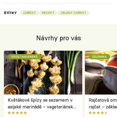
ŠTÍTKY
CHŘEST
RECEPT
ZELENÝ CHŘEST
Návrhy pro vás
VEGETARIÁNSKÉ
ZELENINA
Květákové špízy se sezamem v
Rajčatová om
asijské marinádě – vegetariánská
rajčat – zákla
chuťovka z grilu