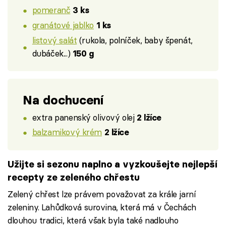
pomeranč
3 ks
granátové jablko
1 ks
listový salát
(rukola, polníček, baby špenát,
dubáček...)
150 g
Na dochucení
extra panenský olivový olej
2 lžíce
balzamikový krém
2 lžíce
Užijte si sezonu naplno a vyzkoušejte nejlepší
recepty ze zeleného chřestu
Zelený chřest lze právem považovat za krále jarní
zeleniny. Lahůdková surovina, která má v Čechách
dlouhou tradici, která však byla také nadlouho