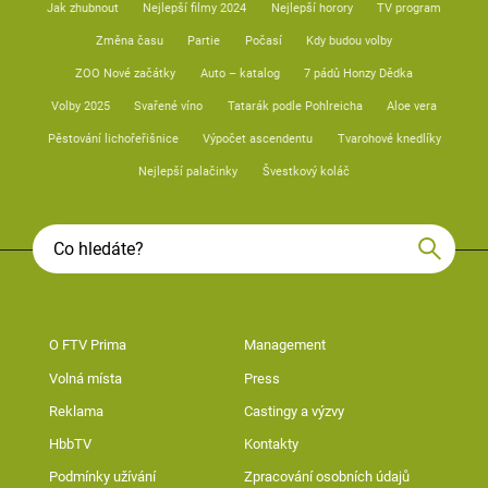
Jak zhubnout
Nejlepší filmy 2024
Nejlepší horory
TV program
Změna času
Partie
Počasí
Kdy budou volby
ZOO Nové začátky
Auto – katalog
7 pádů Honzy Dědka
Volby 2025
Svařené víno
Tatarák podle Pohlreicha
Aloe vera
Pěstování lichořeřišnice
Výpočet ascendentu
Tvarohové knedlíky
Nejlepší palačinky
Švestkový koláč
O FTV Prima
Management
Volná místa
Press
Reklama
Castingy a výzvy
HbbTV
Kontakty
Podmínky užívání
Zpracování osobních údajů