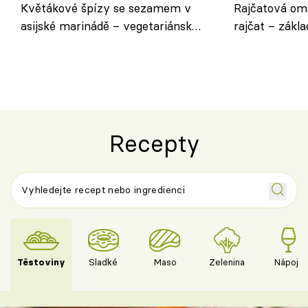
Květákové špízy se sezamem v
Rajčatová om
asijské marinádě – vegetariánská
rajčat – zákla
chuťovka z grilu
Recepty
Těstoviny
Sladké
Maso
Zelenina
Nápoje