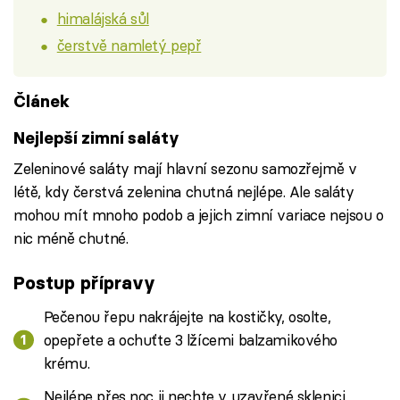
himalájská sůl
čerstvě namletý pepř
Článek
Nejlepší zimní saláty
Zeleninové saláty mají hlavní sezonu samozřejmě v
létě, kdy čerstvá zelenina chutná nejlépe. Ale saláty
mohou mít mnoho podob a jejich zimní variace nejsou o
nic méně chutné.
Postup přípravy
Pečenou řepu nakrájejte na kostičky, osolte,
opepřete a ochuťte 3 lžícemi balzamikového
krému.
Nejlépe přes noc ji nechte v uzavřené sklenici