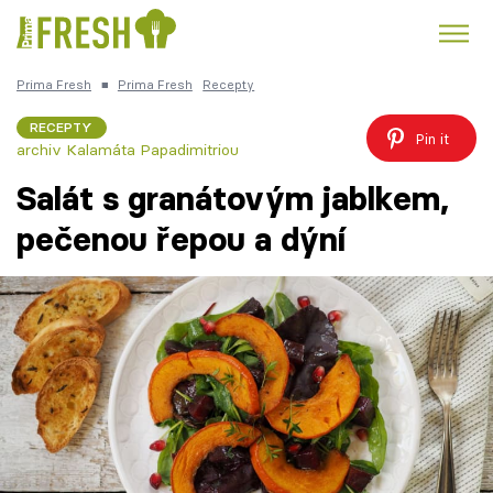
Prima Fresh
■
Prima Fresh
Recepty
Kuře
Polévky k večeři
Rychlé večeře
Trendy:
RECEPTY
Pin it
archiv Kalamáta Papadimitriou
Česká kuchyně
Čokoláda
Salát s granátovým jablkem,
pečenou řepou a dýní
Témata
Recepty
Články
TV Program