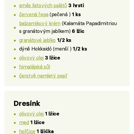
směs listových salátů
3 hrsti
červená řepa
(pečená )
1 ks
balzamikový krém
(Kalamáta Papadimitriou
s granátovým jablkem)
6 lžic
granátové jablko
1/2 ks
dýně Hokkaidó (menší )
1/2 ks
olivový olej
3 lžíce
himalájská sůl
čerstvě namletý pepř
Dresink
olivový olej
1 lžíce
med
1 lžíce
hořčice
1 lžička