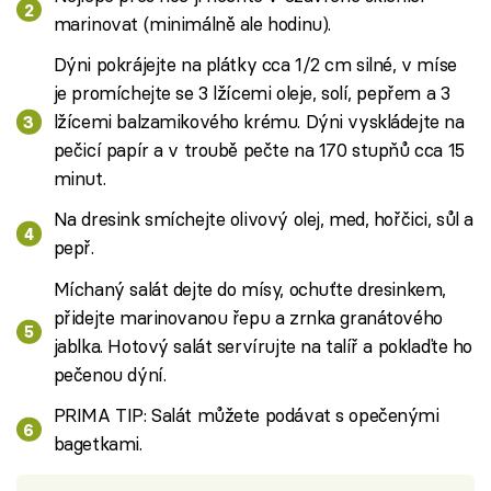
marinovat (minimálně ale hodinu).
Dýni pokrájejte na plátky cca 1/2 cm silné, v míse
je promíchejte se 3 lžícemi oleje, solí, pepřem a 3
lžícemi balzamikového krému. Dýni vyskládejte na
pečicí papír a v troubě pečte na 170 stupňů cca 15
minut.
Na dresink smíchejte olivový olej, med, hořčici, sůl a
pepř.
Míchaný salát dejte do mísy, ochuťte dresinkem,
přidejte marinovanou řepu a zrnka granátového
jablka. Hotový salát servírujte na talíř a poklaďte ho
pečenou dýní.
PRIMA TIP: Salát můžete podávat s opečenými
bagetkami.