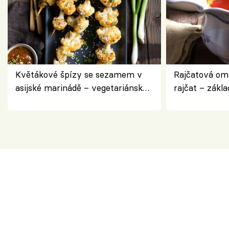
Květákové špízy se sezamem v
Rajčatová om
asijské marinádě – vegetariánská
rajčat – zákla
chuťovka z grilu