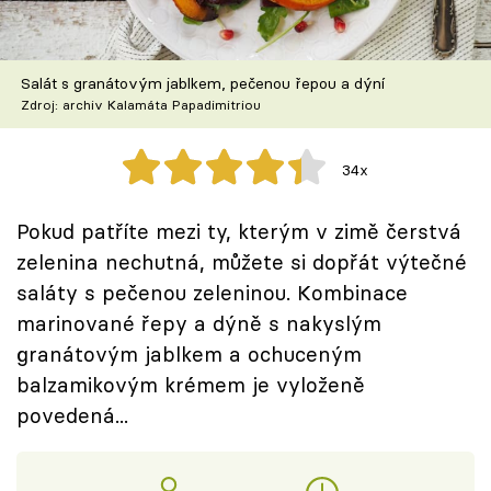
Škola vaření
Recepty z TV
Salát s granátovým jablkem, pečenou řepou a dýní
Zdroj: archiv Kalamáta Papadimitriou
Speciál: Cuketa
34x
Těhotnej kuchař
Pokud patříte mezi ty, kterým v zimě čerstvá
Sledujte prima+
zelenina nechutná, můžete si dopřát výtečné
saláty s pečenou zeleninou. Kombinace
Přihlášení
marinované řepy a dýně s nakyslým
granátovým jablkem a ochuceným
balzamikovým krémem je vyloženě
Sledujte nás
povedená...