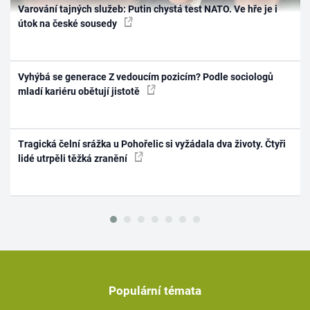
Varování tajných služeb: Putin chystá test NATO. Ve hře je i
útok na české sousedy
Vyhýbá se generace Z vedoucím pozicím? Podle sociologů
mladí kariéru obětují jistotě
Tragická čelní srážka u Pohořelic si vyžádala dva životy. Čtyři
lidé utrpěli těžká zranění
Populární témata