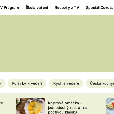
V Program
Škola vaření
Recepty z TV
Speciál: Cuketa
Polévky
Saláty
ČESKÁ KLASIKA
TĚSTOVIN
SILNÉ VÝVARY
SLADKÉ
KRÉMOVÉ
BEZMASÁ J
e
Polévky k večeři
Rychlé večeře
Česká kuchy
y
Tipy a triky
Novink
zy
Koprová omáčka -
jednoduchý recept na
poctivou klasiku
KAM ZA JÍDLEM
BLOG