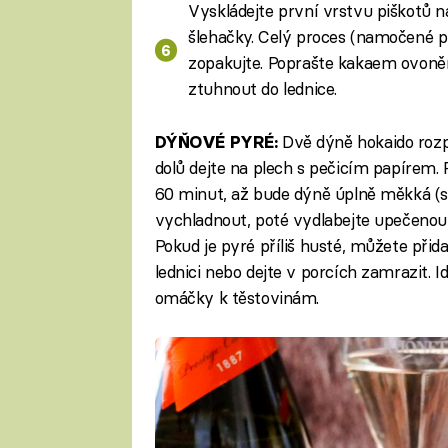
Vyskládejte první vrstvu piškotů 
šlehačky. Celý proces (namočené p
zopakujte. Poprašte kakaem ovon
ztuhnout do lednice.
Dvě dýně hokaido rozp
DÝŇOVÉ PYRÉ:
dolů dejte na plech s pečicím papírem.
60 minut, až bude dýně úplně měkká (sna
vychladnout, poté vydlabejte upečenou
Pokud je pyré příliš husté, můžete přida
lednici nebo dejte v porcích zamrazit. I
omáčky k těstovinám.