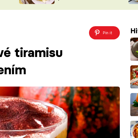
ŠÉFREDAK
VYCHYTÁVKY
SOUTĚŽ FR
NA NÁKUPECH
ČASOPIS
Hi
Pin it
é tiramisu
ením