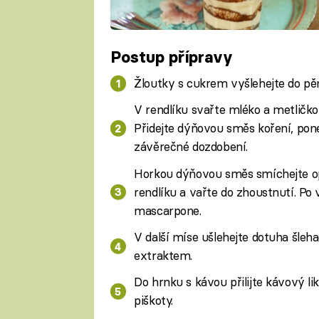
Postup přípravy
Žloutky s cukrem vyšlehejte do pě
V rendlíku svařte mléko a metličk
Přidejte dýňovou směs koření, ponec
závěrečné dozdobení.
Horkou dýňovou směs smíchejte op
rendlíku a vařte do zhoustnutí. Po
mascarpone.
V další míse ušlehejte dotuha šl
extraktem.
Do hrnku s kávou přilijte kávový 
piškoty.