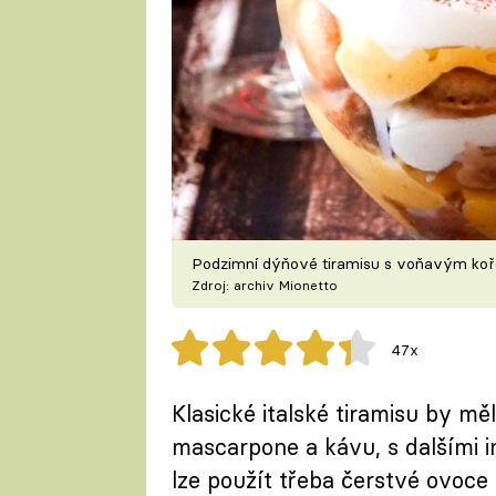
Podzimní dýňové tiramisu s voňavým ko
Zdroj: archiv Mionetto
47x
Klasické italské tiramisu by mě
mascarpone a kávu, s dalšími i
lze použít třeba čerstvé ovoce