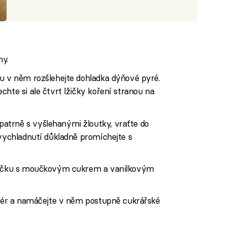
ny.
ou v něm rozšlehejte dohladka dýňové pyré.
hte si ale čtvrt lžičky koření stranou na
atrně s vyšlehanými žloutky, vraťte do
 vychladnutí důkladně promíchejte s
ehačku s moučkovým cukrem a vanilkovým
likér a namáčejte v něm postupně cukrářské