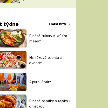
TORKY
ESH
t týdne
Další hity
Plněné cukety s krůtím
masem
Hrníčková buchta s
ovocem
Aperol Spritz
Plněné papriky s rajskou
omáčkou