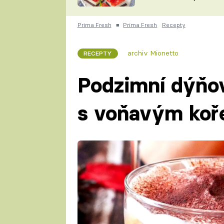
nepotřebujete troubu
ZDENĚK
ČESKO NA TALÍŘI
POHLREICH
Prima Fresh
■
Prima Fresh
Recepty
KAROLÍNA,
JAROSLAV SAPÍK
DOMÁCÍ
archiv Mionetto
RECEPTY
KUCHAŘKA
KAROLÍNA
KAMBERSKÁ
Podzimní dýňov
s voňavým koř