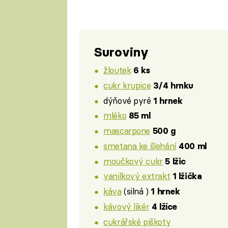
Suroviny
žloutek
6 ks
cukr krupice
3/4 hrnku
dýňové pyré
1 hrnek
mléko
85 ml
mascarpone
500 g
smetana ke šlehání
400 ml
moučkový cukr
5 lžic
vanilkový extrakt
1 lžička
káva
(silná )
1 hrnek
kávový likér
4 lžíce
cukrářské piškoty