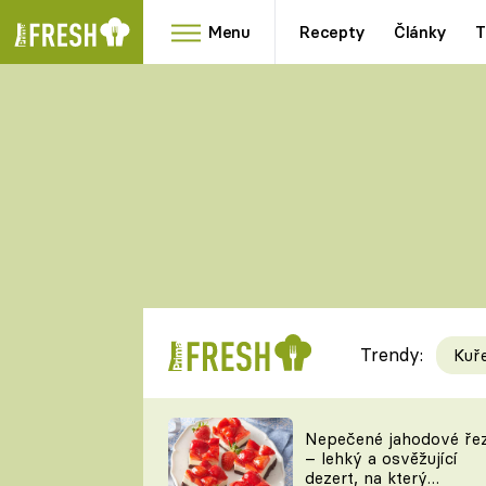
Menu
Recepty
Články
T
Oblíbené
Přílohy
recepty
HRANOLKY
HOUBY
KNEDLÍKY
DÝNĚ
KAŠE
RYCHLOVKY
Trendy:
Kuř
Populární
Videorecept
Nepečené jahodové ře
– lehký a osvěžující
kuchaři
dezert, na který
TEĎ VAŘÍ ŠÉF!