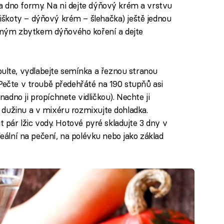
na dno formy. Na ni dejte dýňový krém a vrstvu
iškoty – dýňový krém – šlehačka) ještě jednou
ěným zbytkem dýňového koření a dejte
ulte, vydlabejte semínka a řeznou stranou
 Pečte v troubě předehřáté na 190 stupňů asi
dno ji propíchnete vidličkou). Nechte ji
 dužinu a v mixéru rozmixujte dohladka.
t pár lžic vody. Hotové pyré skladujte 3 dny v
deální na pečení, na polévku nebo jako základ