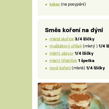
kakao
(na posypání)
Směs koření na dýni
mletá skořice
3/4 lžičky
muškátový oříšek
(mletý )
1/4 l
mletý zázvor
1/4 lžičky
mletý hřebíček
1 špetka
nové koření
(mleté)
1/4 lžičky