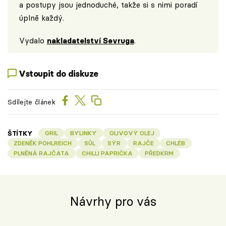
a postupy jsou jednoduché, takže si s nimi poradí
úplně každý.
Vydalo
nakladatelství Sevruga
.
Vstoupit do diskuze
Sdílejte článek
ŠTÍTKY
GRIL
BYLINKY
OLIVOVÝ OLEJ
ZDENĚK POHLREICH
SŮL
SÝR
RAJČE
CHLÉB
PLNĚNÁ RAJČATA
CHILLI PAPRIČKA
PŘEDKRM
Návrhy pro vás