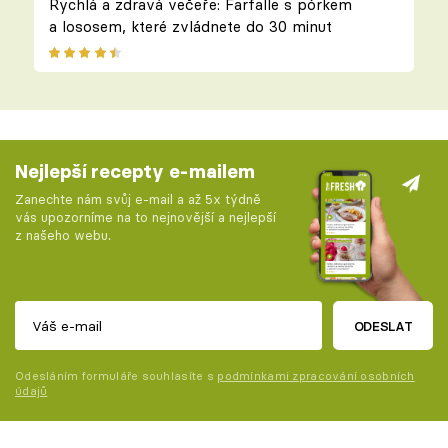
Rychlá a zdravá večeře: Farfalle s pórkem
a lososem, které zvládnete do 30 minut
Nejlepší recepty e-mailem
Zanechte nám svůj e-mail a až 5x týdně
vás upozorníme na to nejnovější a nejlepší
z našeho webu.
ODESLAT
Odesláním formuláře souhlasíte s
podmínkami zpracování osobních
údajů