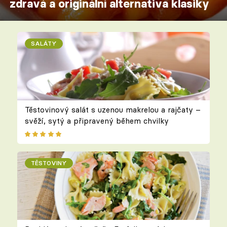
zdravá a originální alternativa klasiky
SALÁTY
Těstovinový salát s uzenou makrelou a rajčaty –
svěží, sytý a připravený během chvilky
TĚSTOVINY