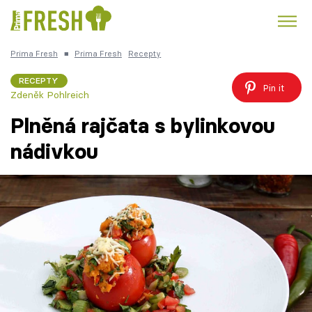
Prima Fresh
■
Prima Fresh
Recepty
Kuře
Polévky k večeři
Rychlé večeře
Trendy:
RECEPTY
Pin it
Zdeněk Pohlreich
Česká kuchyně
Čokoláda
Plněná rajčata s bylinkovou
nádivkou
Témata
Recepty
Články
TV Program