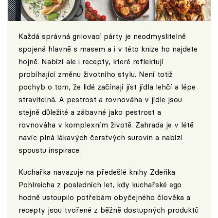
Každá správná grilovací párty je neodmyslitelně
spojená hlavně s masem a i v této knize ho najdete
hojně. Nabízí ale i recepty, které reflektují
probíhající změnu životního stylu. Není totiž
pochyb o tom, že lidé začínají jíst jídla lehčí a lépe
stravitelná. A pestrost a rovnováha v jídle jsou
stejně důležité a zábavné jako pestrost a
rovnováha v komplexním životě. Zahrada je v létě
navíc plná lákavých čerstvých surovin a nabízí
spoustu inspirace.
Kuchařka navazuje na předešlé knihy Zdeňka
Pohlreicha z posledních let, kdy kuchařské ego
hodně ustoupilo potřebám obyčejného člověka a
recepty jsou tvořené z běžně dostupných produktů