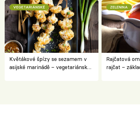
VEGETARIÁNSKÉ
ZELENINA
Květákové špízy se sezamem v
Rajčatová om
asijské marinádě – vegetariánská
rajčat – zákla
chuťovka z grilu