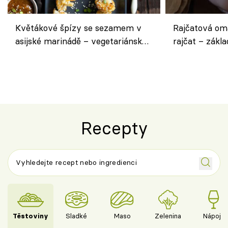
Květákové špízy se sezamem v
Rajčatová om
asijské marinádě – vegetariánská
rajčat – zákla
chuťovka z grilu
Recepty
Těstoviny
Sladké
Maso
Zelenina
Nápoje