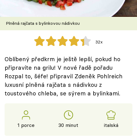
Škola vaření
Recepty z TV
Plněná rajčata s bylinkovou nádivkou
Speciál: Cuketa
32x
Těhotnej kuchař
Oblíbený předkrm je ještě lepší, pokud ho
Sledujte prima+
připravíte na grilu! V nové řadě pořadu
Rozpal to, šéfe! připravil Zdeněk Pohlreich
luxusní plněná rajčata s nádivkou z
Přihlášení
toustového chleba, se sýrem a bylinkami.
Sledujte nás
1 porce
30 minut
italská