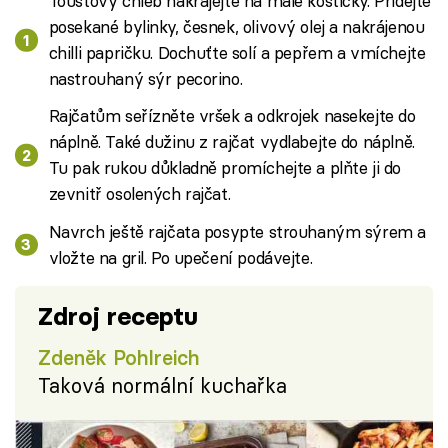
Toustový chléb nakrájejte na malé kostičky. Přidejte
posekané bylinky, česnek, olivový olej a nakrájenou
chilli papričku. Dochuťte solí a pepřem a vmíchejte
nastrouhaný sýr pecorino.
Rajčatům seřízněte vršek a odkrojek nasekejte do
náplně. Také dužinu z rajčat vydlabejte do náplně.
Tu pak rukou důkladně promíchejte a plňte ji do
zevnitř osolených rajčat.
Navrch ještě rajčata posypte strouhaným sýrem a
vložte na gril. Po upečení podávejte.
Zdroj receptu
Zdeněk Pohlreich
Taková normální kuchařka