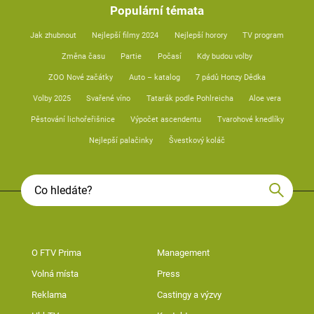
Populární témata
Jak zhubnout
Nejlepší filmy 2024
Nejlepší horory
TV program
Změna času
Partie
Počasí
Kdy budou volby
ZOO Nové začátky
Auto – katalog
7 pádů Honzy Dědka
Volby 2025
Svařené víno
Tatarák podle Pohlreicha
Aloe vera
Pěstování lichořeřišnice
Výpočet ascendentu
Tvarohové knedlíky
Nejlepší palačinky
Švestkový koláč
O FTV Prima
Management
Volná místa
Press
Reklama
Castingy a výzvy