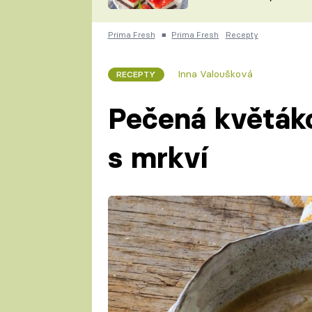
nepotřebujete troubu
ZDENĚK
ČESKO NA TALÍŘI
POHLREICH
Prima Fresh
■
Prima Fresh
Recepty
KAROLÍNA,
JAROSLAV SAPÍK
DOMÁCÍ
Inna Valoušková
RECEPTY
KUCHAŘKA
KAROLÍNA
KAMBERSKÁ
Pečená květák
s mrkví