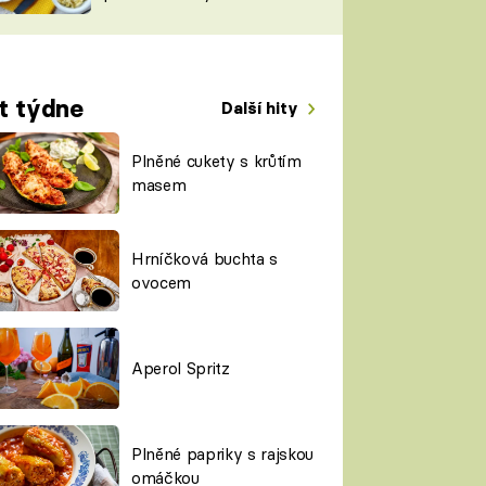
TORKY
ESH
t týdne
Další hity
Plněné cukety s krůtím
masem
Hrníčková buchta s
ovocem
Aperol Spritz
Plněné papriky s rajskou
omáčkou