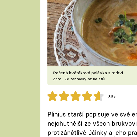
Pečená květáková polévka s mrkví
Zdroj: Ze zahrádky až na stůl
36x
Plinius starší popisuje ve své e
nejchutnější ze všech brukvovit
protizánětlivé účinky a jeho p