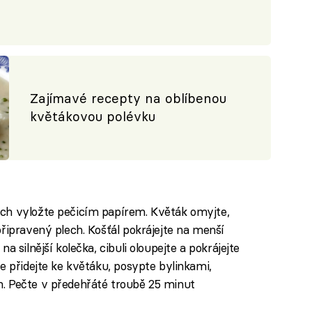
Zajímavé recepty na oblíbenou
květákovou polévku
ech vyložte pečicím papírem. Květák omyjte,
připravený plech. Košťál pokrájejte na menší
a silnější kolečka, cibuli oloupejte a pokrájejte
še přidejte ke květáku, posypte bylinkami,
m. Pečte v předehřáté troubě 25 minut