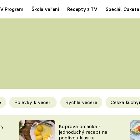
V Program
Škola vaření
Recepty z TV
Speciál: Cuketa
Polévky
Saláty
ČESKÁ KLASIKA
TĚSTOVIN
SILNÉ VÝVARY
SLADKÉ
KRÉMOVÉ
BEZMASÁ J
e
Polévky k večeři
Rychlé večeře
Česká kuchy
y
Tipy a triky
Novink
zy
Koprová omáčka -
jednoduchý recept na
poctivou klasiku
KAM ZA JÍDLEM
BLOG