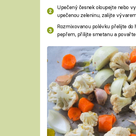
Upečený česnek oloupejte nebo vy
upečenou zeleninu, zalijte vývarem
Rozmixovanou polévku přelijte do h
pepřem, přilijte smetanu a povařte 