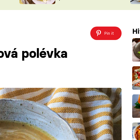
ŠÉFREDAK
VYCHYTÁVKY
SOUTĚŽ FR
NA NÁKUPECH
ČASOPIS
Hi
Pin it
ová polévka