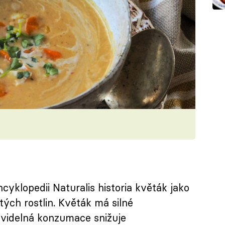
ncyklopedii Naturalis historia květák jako
ých rostlin. Květák má silné
ravidelná konzumace snižuje