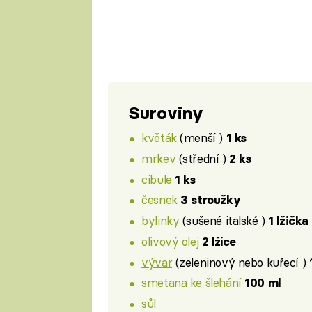
Suroviny
květák
(menší )
1 ks
mrkev
(střední )
2 ks
cibule
1 ks
česnek
3 stroužky
bylinky
(sušené italské )
1 lžička
olivový olej
2 lžíce
vývar
(zeleninový nebo kuřecí )
smetana ke šlehání
100 ml
sůl