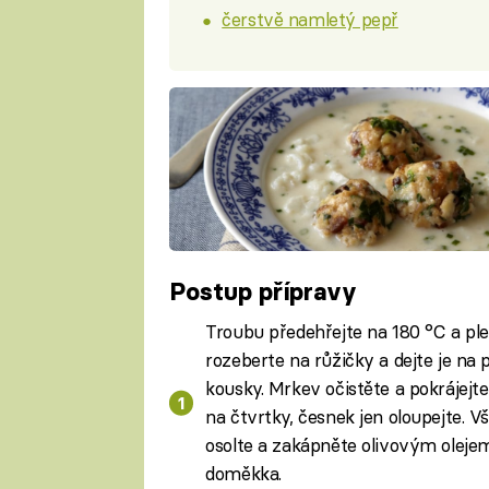
čerstvě namletý pepř
Postup přípravy
Troubu předehřejte na 180 °C a pl
rozeberte na růžičky a dejte je na 
kousky. Mrkev očistěte a pokrájejte n
na čtvrtky, česnek jen oloupejte. V
osolte a zakápněte olivovým oleje
doměkka.