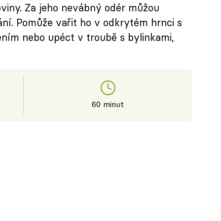
viny. Za jeho nevábný odér můžou
ní. Pomůže vařit ho v odkrytém hrnci s
ím nebo upéct v troubě s bylinkami,
60 minut