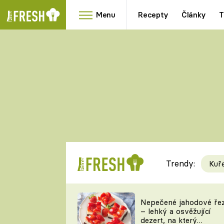
Menu
Recepty
Články
T
Oblíbené
Přílohy
recepty
HRANOLKY
HOUBY
KNEDLÍKY
DÝNĚ
KAŠE
RYCHLOVKY
Trendy:
Kuř
Populární
Videorecept
Nepečené jahodové ře
– lehký a osvěžující
kuchaři
dezert, na který
TEĎ VAŘÍ ŠÉF!