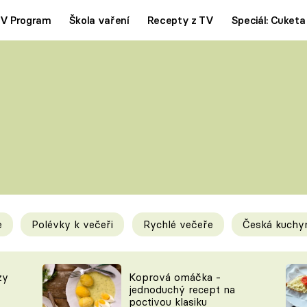
V Program
Škola vaření
Recepty z TV
Speciál: Cuketa
Polévky
Saláty
ČESKÁ KLASIKA
TĚSTOVIN
SILNÉ VÝVARY
SLADKÉ
KRÉMOVÉ
BEZMASÁ J
e
Polévky k večeři
Rychlé večeře
Česká kuchy
y
Tipy a triky
Novink
zy
Koprová omáčka -
jednoduchý recept na
poctivou klasiku
KAM ZA JÍDLEM
BLOG