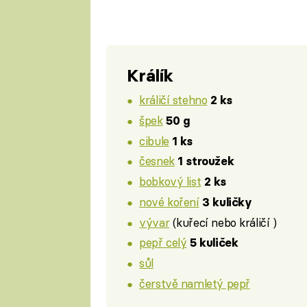
Králík
králičí stehno
2 ks
špek
50 g
cibule
1 ks
česnek
1 stroužek
bobkový list
2 ks
nové koření
3 kuličky
vývar
(kuřecí nebo králičí )
pepř celý
5 kuliček
sůl
čerstvě namletý pepř