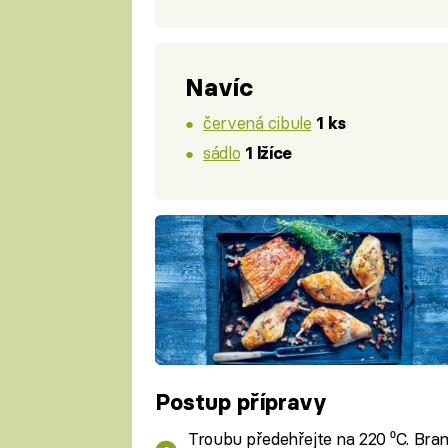
Navíc
červená cibule
1 ks
sádlo
1 lžíce
Postup přípravy
Troubu předehřejte na 220 ⁰C. Bram