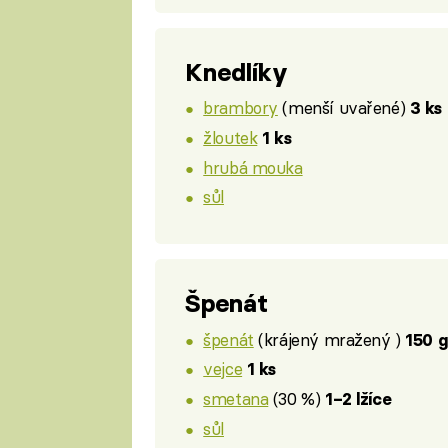
Knedlíky
brambory
(menší uvařené)
3 ks
žloutek
1 ks
hrubá mouka
sůl
Špenát
špenát
(krájený mražený )
150 g
vejce
1 ks
smetana
(30 %)
1–2 lžíce
sůl