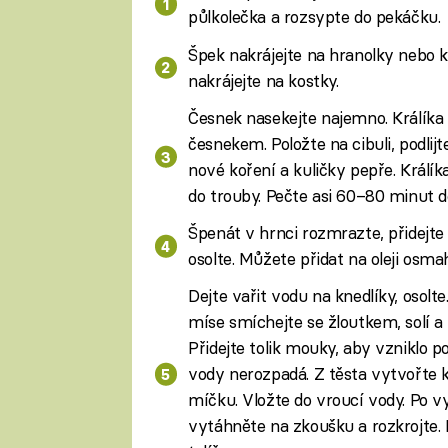
půlkolečka a rozsypte do pekáčku.
Špek nakrájejte na hranolky nebo k
nakrájejte na kostky.
Česnek nasekejte najemno. Králíka 
česnekem. Položte na cibuli, podlij
nové koření a kuličky pepře. Králí
do trouby. Pečte asi 60–80 minut
Špenát v hrnci rozmrazte, přidejt
osolte. Můžete přidat na oleji osm
Dejte vařit vodu na knedlíky, osolt
míse smíchejte se žloutkem, solí 
Přidejte tolik mouky, aby vzniklo p
vody nerozpadá. Z těsta vytvořte k
míčku. Vložte do vroucí vody. Po vy
vytáhněte na zkoušku a rozkrojte