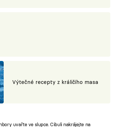
Výtečné recepty z králičího masa
bory uvařte ve slupce. Cibuli nakrájejte na