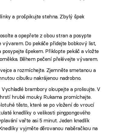
línky a prošpikujte stehna. Zbylý špek
osolte a opepřete z obou stran a posypte
te vývarem. Do pekáče přidejte bobkový list,
ka posypejte špekem. Přiklopte pekáč a vložte
 doměkka. Během pečení přelévejte vývarem.
e vejce a rozmíchejte. Zjemněte smetanou a
ahnutou cibulku nakrájenou nadrobno.
e. Vychladlé brambory oloupejte a prolisujte. V
a hrstí hrubé mouky. Rukama promíchejte.
olotuhé těsto, které se po vložení do vroucí
ulaté knedlíky o velikosti pingpongového
plavání vařte asi 5 minut. Jeden knedlík
. Knedlíky vyjměte děrovanou naběračkou na