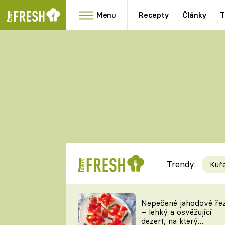
Menu
Recepty
Články
T
Oblíbené
Přílohy
recepty
HRANOLKY
HOUBY
KNEDLÍKY
DÝNĚ
KAŠE
RYCHLOVKY
Trendy:
Kuř
Populární
Videorecept
Nepečené jahodové ře
– lehký a osvěžující
kuchaři
dezert, na který
TEĎ VAŘÍ ŠÉF!