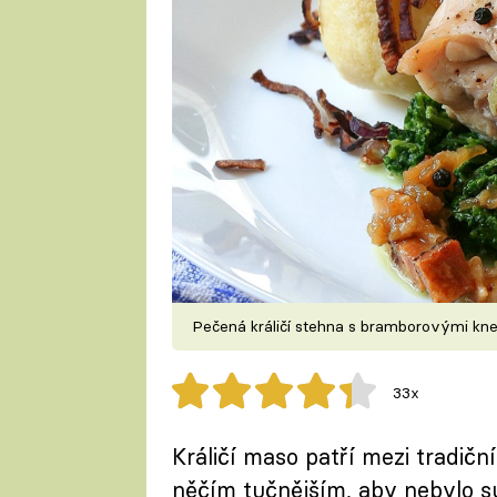
Pečená králičí stehna s bramborovými kn
33x
Králičí maso patří mezi tradiční
něčím tučnějším, aby nebylo su