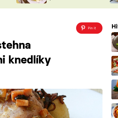
ŠÉFREDAK
VYCHYTÁVKY
SOUTĚŽ FR
NA NÁKUPECH
ČASOPIS
Hi
Pin it
stehna
i knedlíky