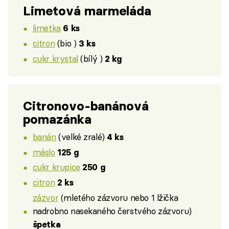
Limetová marmeláda
limetka
6 ks
citron
(bio )
3 ks
cukr krystal
(bílý )
2 kg
Citronovo-banánová
pomazánka
banán
(velké zralé)
4 ks
máslo
125 g
cukr krupice
250 g
citron
2 ks
zázvor
(mletého zázvoru nebo 1 lžička
nadrobno nasekaného čerstvého zázvoru)
špetka