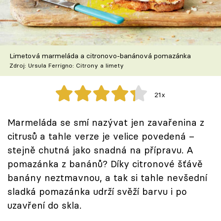
Škola vaření
Recepty z TV
Limetová marmeláda a citronovo-banánová pomazánka
Speciál: Cuketa
Zdroj: Ursula Ferrigno: Citrony a limety
Těhotnej kuchař
21x
Sledujte prima+
Marmeláda se smí nazývat jen zavařenina z
citrusů a tahle verze je velice povedená –
Přihlášení
stejně chutná jako snadná na přípravu. A
pomazánka z banánů? Díky citronové šťávě
Sledujte nás
banány neztmavnou, a tak si tahle nevšední
sladká pomazánka udrží svěží barvu i po
uzavření do skla.