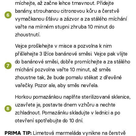
míchejte, až začne lehce tmavnout. Přidejte
banány, strouhanou citronovou kůru a čerstvě
vymačkanou šťávu a zázvor a za stálého míchání
vařte na mírném stupni zhruba 10 minut do
zhoustnutí.
Vejce prošlehejte v misce a pozvolna k nim
přišlehejte 3 lžíce banánové směsi. Vejce pak vlijte
do banánové směsi, dobře promíchejte a za stálého
míchání pozvolna vařte 10 minut, až směs
zhoustne tak, že bude pomalu stékat z dřevěné
vařečky. Pozor ale, aby směs nevřela.
Horkou pomazánkou naplňte sterilizované sklenice,
uzavřete je, postavte dnem vzhůru a nechte
zchladnout. Pomazánku skladujte v lednici a po
otevření spotřebujte do 10 dní.
Limetová marmeláda vynikne na čerstvě
PRIMA TIP: