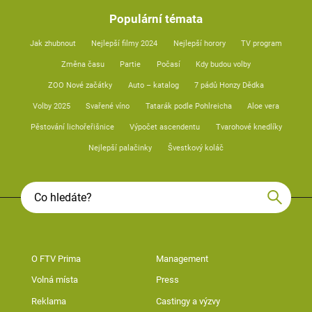
Populární témata
Jak zhubnout
Nejlepší filmy 2024
Nejlepší horory
TV program
Změna času
Partie
Počasí
Kdy budou volby
ZOO Nové začátky
Auto – katalog
7 pádů Honzy Dědka
Volby 2025
Svařené víno
Tatarák podle Pohlreicha
Aloe vera
Pěstování lichořeřišnice
Výpočet ascendentu
Tvarohové knedlíky
Nejlepší palačinky
Švestkový koláč
O FTV Prima
Management
Volná místa
Press
Reklama
Castingy a výzvy