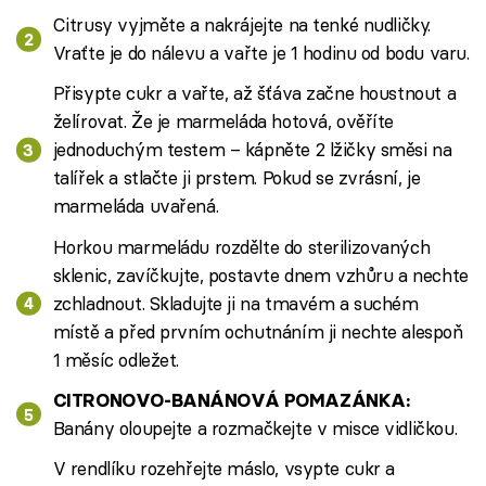
Citrusy vyjměte a nakrájejte na tenké nudličky.
Vraťte je do nálevu a vařte je 1 hodinu od bodu varu.
Přisypte cukr a vařte, až šťáva začne houstnout a
želírovat. Že je marmeláda hotová, ověříte
jednoduchým testem – kápněte 2 lžičky směsi na
talířek a stlačte ji prstem. Pokud se zvrásní, je
marmeláda uvařená.
Horkou marmeládu rozdělte do sterilizovaných
sklenic, zavíčkujte, postavte dnem vzhůru a nechte
zchladnout. Skladujte ji na tmavém a suchém
místě a před prvním ochutnáním ji nechte alespoň
1 měsíc odležet.
CITRONOVO-BANÁNOVÁ POMAZÁNKA:
Banány oloupejte a rozmačkejte v misce vidličkou.
V rendlíku rozehřejte máslo, vsypte cukr a