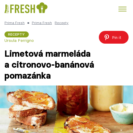
Prima Fresh
■
Prima Fresh
Recepty
Kuře
Polévky k večeři
Rychlé večeře
Trendy:
RECEPTY
Pin it
Ursula Ferrigno
Česká kuchyně
Čokoláda
Limetová marmeláda
a citronovo-banánová
pomazánka
Témata
Recepty
Články
TV Program