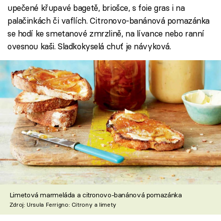
upečené křupavé bagetě, briošce, s foie gras i na
palačinkách či vaflích. Citronovo-banánová pomazánka
se hodí ke smetanové zmrzlině, na lívance nebo ranní
ovesnou kaši. Sladkokyselá chuť je návyková.
Limetová marmeláda a citronovo-banánová pomazánka
Zdroj: Ursula Ferrigno: Citrony a limety