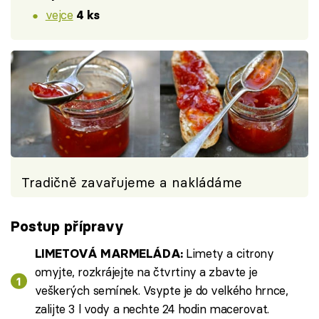
vejce
4 ks
Tradičně zavařujeme a nakládáme
Postup přípravy
Limety a citrony
LIMETOVÁ MARMELÁDA:
omyjte, rozkrájejte na čtvrtiny a zbavte je
veškerých semínek. Vsypte je do velkého hrnce,
zalijte 3 l vody a nechte 24 hodin macerovat.