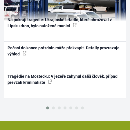
Na pokraji tragédie: Ukrajinské letadlo, které ohrožoval v
Lipsku dron, bylo naložené municí
Počasí do konce prázdnin může překvapit. Detaily prozrazuje
výhled
Tragédie na Mostecku: V jezeře zahynul další člověk, případ
převzali kriminalisté