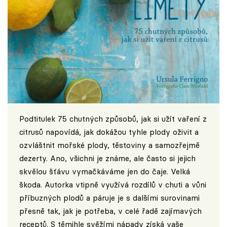
Podtitulek 75 chutných způsobů, jak si užít vaření z
citrusů napovídá, jak dokážou tyhle plody oživit a
ozvláštnit mořské plody, těstoviny a samozřejmě
dezerty. Ano, všichni je známe, ale často si jejich
skvělou šťávu vymačkáváme jen do čaje. Velká
škoda. Autorka vtipně využívá rozdílů v chuti a vůni
příbuzných plodů a páruje je s dalšími surovinami
přesně tak, jak je potřeba, v celé řadě zajímavých
receptů. S těmihle svěžími nápady získá vaše