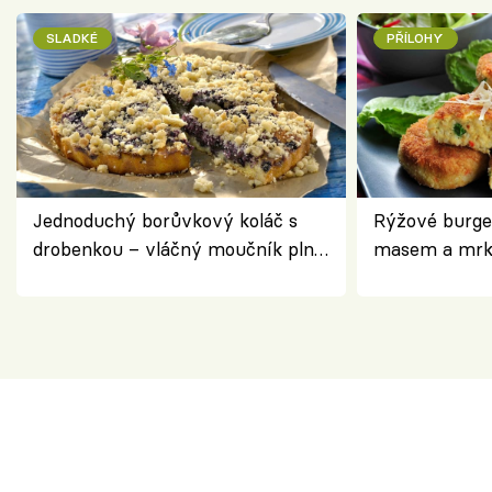
SLADKÉ
PŘÍLOHY
Jednoduchý borůvkový koláč s
Rýžové burge
drobenkou – vláčný moučník plný
masem a mrk
ovoce
salátem – leh