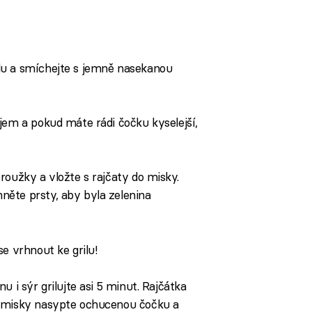
lu a smíchejte s jemně nasekanou
jem a pokud máte rádi čočku kyselejší,
roužky a vložte s rajčaty do misky.
ěte prsty, aby byla zelenina
e vrhnout ke grilu!
u i sýr grilujte asi 5 minut. Rajčátka
o misky nasypte ochucenou čočku a