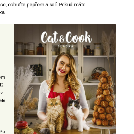
nce, ochuťte pepřem a solí. Pokud máte
ka.
nem
12
ív
le,
 Po