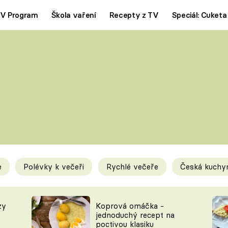
V Program
Škola vaření
Recepty z TV
Speciál: Cuketa
Polévky
Saláty
ČESKÁ KLASIKA
TĚSTOVIN
SILNÉ VÝVARY
SLADKÉ
KRÉMOVÉ
BEZMASÁ J
e
Polévky k večeři
Rychlé večeře
Česká kuchy
y
Tipy a triky
Novink
zy
Koprová omáčka -
jednoduchý recept na
poctivou klasiku
KAM ZA JÍDLEM
BLOG