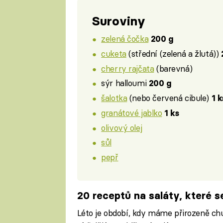
Suroviny
zelená čočka
200 g
cuketa
(střední (zelená a žlutá))
cherry rajčata
(barevná)
sýr halloumi
200 g
šalotka
(nebo červená cibule)
1 k
granátové jablko
1 ks
olivový olej
sůl
pepř
20 receptů na saláty, které ser
Léto je období, kdy máme přirozeně chuť