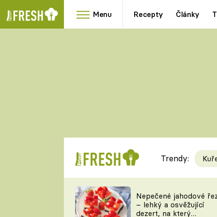
Menu
Recepty
Články
T
Oblíbené
Přílohy
recepty
HRANOLKY
HOUBY
KNEDLÍKY
DÝNĚ
KAŠE
RYCHLOVKY
Trendy:
Kuř
Populární
Videorecept
Nepečené jahodové ře
– lehký a osvěžující
kuchaři
dezert, na který
TEĎ VAŘÍ ŠÉF!