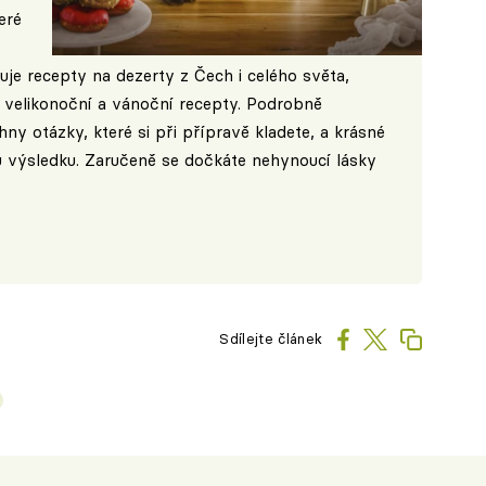
eré
huje recepty na dezerty z Čech i celého světa,
 a velikonoční a vánoční recepty. Podrobně
y otázky, které si při přípravě kladete, a krásné
 výsledku. Zaručeně se dočkáte nehynoucí lásky
Sdílejte článek