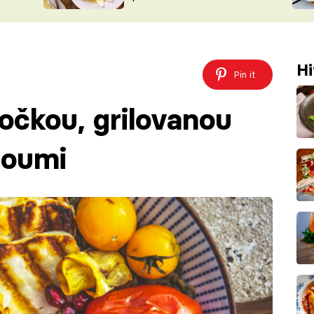
ŠÉFREDAK
VYCHYTÁVKY
SOUTĚŽ FR
NA NÁKUPECH
ČASOPIS
Hi
Pin it
očkou, grilovanou
loumi