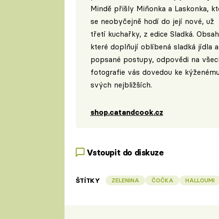
Mindě přišly Miňonka a Laskonka, kt
se neobyčejně hodí do její nové, už
třetí kuchařky, z edice Sladká. Obsa
které doplňují oblíbená sladká jídla
popsané postupy, odpovědi na všechn
fotografie vás dovedou ke kýženému
svých nejbližších.
shop.catandcook.cz
Vstoupit do diskuze
ŠTÍTKY
ZELENINA
ČOČKA
HALLOUMI