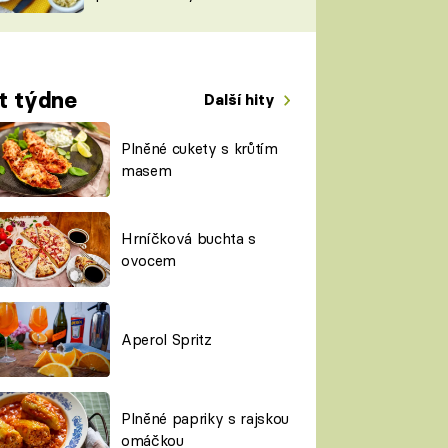
TORKY
ESH
t týdne
Další hity
Plněné cukety s krůtím
masem
Hrníčková buchta s
ovocem
Aperol Spritz
Plněné papriky s rajskou
omáčkou