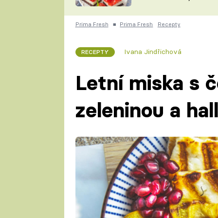
nepotřebujete troubu
ZDENĚK
ČESKO NA TALÍŘI
POHLREICH
Prima Fresh
■
Prima Fresh
Recepty
KAROLÍNA,
JAROSLAV SAPÍK
DOMÁCÍ
Ivana Jindřichová
RECEPTY
KUCHAŘKA
KAROLÍNA
KAMBERSKÁ
Letní miska s č
zeleninou a hal