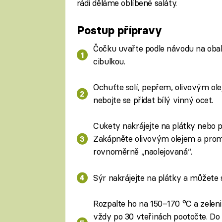
rádi děláme oblíbené saláty.
Postup přípravy
Čočku uvařte podle návodu na oba
cibulkou.
Ochuťte solí, pepřem, olivovým ole
nebojte se přidat bílý vinný ocet.
Cukety nakrájejte na plátky nebo p
Zakápněte olivovým olejem a promn
rovnoměrně „naolejovaná“.
Sýr nakrájejte na plátky a můžete s
Rozpalte ho na 150–170 °C a zelenin
vždy po 30 vteřinách pootočte. D