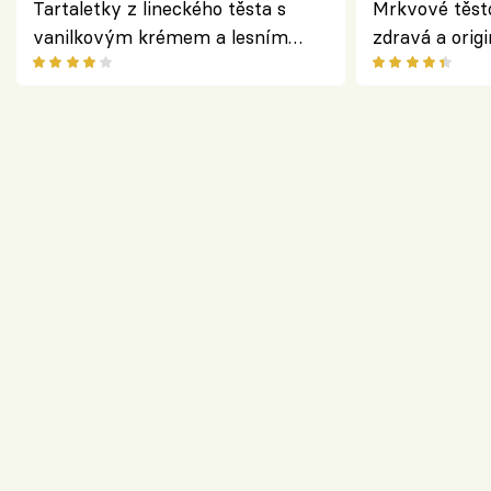
Tartaletky z lineckého těsta s
Mrkvové těst
vanilkovým krémem a lesním
zdravá a origi
ovocem podle Bread Society
klasiky