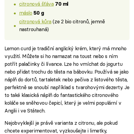
citronová šťáva
70 ml
máslo
50 g
citronová kůra
(ze 2 bio citronů, jemně
nastrouhaná)
Lemon curd je tradiční anglický krém, který má mnoho
využití. Můžete si ho namazat na toust nebo s ním
potřít palačinky či lívance. Lze ho vmíchat do jogurtu
nebo přidat trochu do těsta na bábovku. Používá se jako
náplň do dortů, tartaletek nebo pečiva z listového těsta,
perfektně se snoubí například s tvarohovými dezerty. Je
to také klasická náplň do fantastického citronového
koláče se sněhovou čepicí, který je velmi populární v
Anglii i ve Státech.
Nejobvyklejší je právě varianta z citronu, ale pokud
chcete experimentovat, vyzkoušejte i limetky,