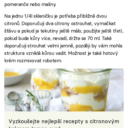
pomeranče nebo maliny.
Na jednu 1/4l skleničku je potřeba přibližně dvou
citronů. Doporučuji dva citrony ostrouhat, vymačkat
šťávu a pokud je tekutiny ještě málo, použijte ještě třetí,
pokud bude kůry více, nevadí, držte se 70 ml. Také
doporučuji strouhat velmi jemně, později by vám mohla
struktura vzniklá kůrou vadit. Možnost je také hotový
krém rozmixovat robotem.
Vyzkoušejte nejlepší recepty s citronovým