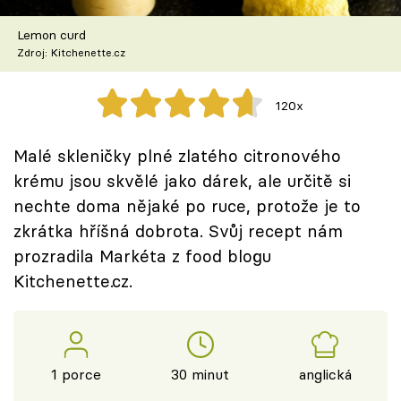
Škola vaření
Lemon curd
Zdroj: Kitchenette.cz
Recepty z TV
Speciál: Cuketa
120x
Těhotnej kuchař
Malé skleničky plné zlatého citronového
krému jsou skvělé jako dárek, ale určitě si
Sledujte prima+
nechte doma nějaké po ruce, protože je to
zkrátka hříšná dobrota. Svůj recept nám
Přihlášení
prozradila Markéta z food blogu
Kitchenette.cz.
Sledujte nás
1 porce
30 minut
anglická