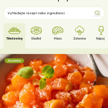
Těstoviny
Sladké
Maso
Zelenina
Nápoje
ZELENINA