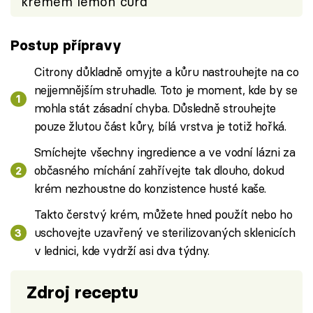
krémem lemon curd
Postup přípravy
Citrony důkladně omyjte a kůru nastrouhejte na co
nejjemnějším struhadle. Toto je moment, kde by se
mohla stát zásadní chyba. Důsledně strouhejte
pouze žlutou část kůry, bílá vrstva je totiž hořká.
Smíchejte všechny ingredience a ve vodní lázni za
občasného míchání zahřívejte tak dlouho, dokud
krém nezhoustne do konzistence husté kaše.
Takto čerstvý krém, můžete hned použít nebo ho
uschovejte uzavřený ve sterilizovaných sklenicích
v lednici, kde vydrží asi dva týdny.
Zdroj receptu