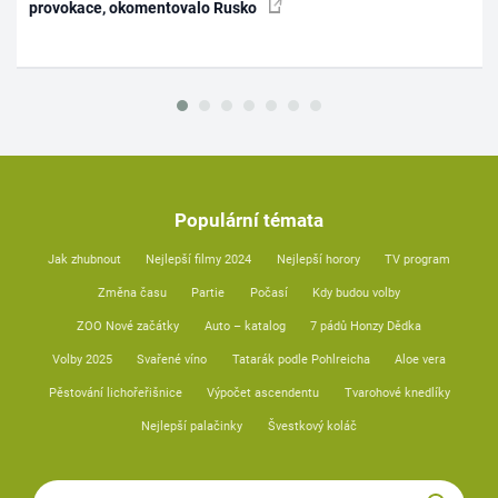
provokace, okomentovalo Rusko
Populární témata
Jak zhubnout
Nejlepší filmy 2024
Nejlepší horory
TV program
Změna času
Partie
Počasí
Kdy budou volby
ZOO Nové začátky
Auto – katalog
7 pádů Honzy Dědka
Volby 2025
Svařené víno
Tatarák podle Pohlreicha
Aloe vera
Pěstování lichořeřišnice
Výpočet ascendentu
Tvarohové knedlíky
Nejlepší palačinky
Švestkový koláč