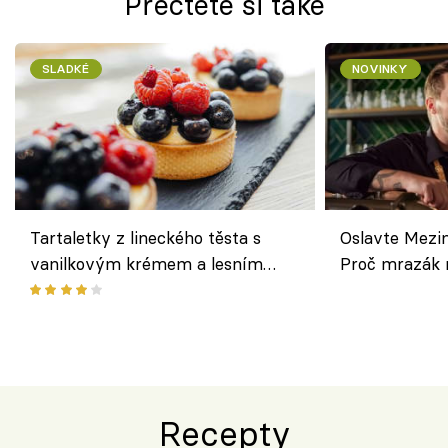
Přečtěte si také
SLADKÉ
NOVINKY
Tartaletky z lineckého těsta s
Oslavte Mezin
vanilkovým krémem a lesním
Proč mrazák n
ovocem podle Bread Society
horku vsadit 
Recepty