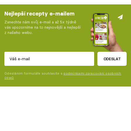
Nejlepší recepty e-mailem
Zanechte nám svůj e-mail a až 5x týdně
vás upozorníme na to nejnovější a nejlepší
z našeho webu.
ODESLAT
Odesláním formuláře souhlasíte s
podmínkami zpracování osobních
údajů