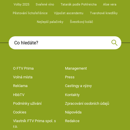
Volby 2025
Svařené víno
Tatarák podle Pohlreicha
Aloe vera
Pěstování lichořeřišnice
Výpočet ascendentu
Tvarohové knedlíky
Nejlepší palačinky
Švestkový koláč
O FTV Prima
Management
Volná místa
Press
Reklama
Castingy a výzvy
HbbTV
Kontakty
Podmínky užívání
Zpracování osobních údajů
Cookies
Nápověda
Vlastník FTV Prima spol. s
Redakce
r.o.