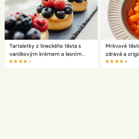
Tartaletky z lineckého těsta s
Mrkvové těst
vanilkovým krémem a lesním
zdravá a origi
ovocem podle Bread Society
klasiky