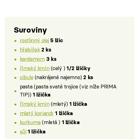
Suroviny
rostlinný olej
5 lžic
hřebíček
2 ks
kardamom
3 ks
římský kmín
(celý )
1/2 lžičky
cibule
(nakrájené najemno)
2 ks
pasta (pasta svaté trojice (viz níže PRIMA
TIP))
1 lžička
římský kmín
(mletý)
1 lžička
mletý koriandr
1 lžička
kurkuma
(mletá )
1 lžička
sůl
1 lžička