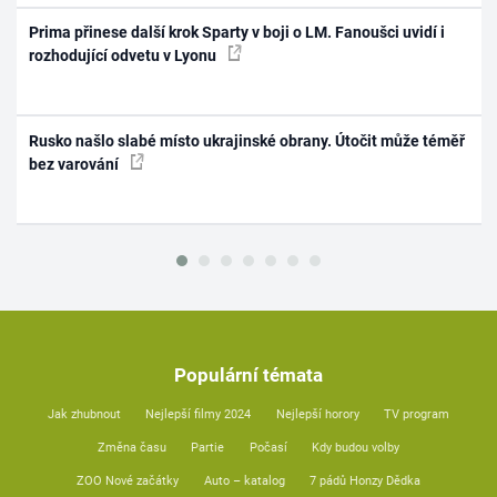
Prima přinese další krok Sparty v boji o LM. Fanoušci uvidí i
rozhodující odvetu v Lyonu
Rusko našlo slabé místo ukrajinské obrany. Útočit může téměř
bez varování
Populární témata
Jak zhubnout
Nejlepší filmy 2024
Nejlepší horory
TV program
Změna času
Partie
Počasí
Kdy budou volby
ZOO Nové začátky
Auto – katalog
7 pádů Honzy Dědka