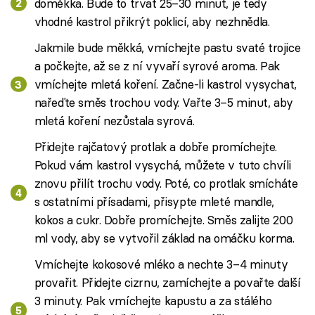
doměkka. Bude to trvat 25–30 minut, je tedy
vhodné kastrol přikrýt poklicí, aby nezhnědla.
Jakmile bude měkká, vmíchejte pastu svaté trojice
a počkejte, až se z ní vyvaří syrové aroma. Pak
vmíchejte mletá koření. Začne-li kastrol vysychat,
nařeďte směs trochou vody. Vařte 3–5 minut, aby
mletá koření nezůstala syrová.
Přidejte rajčatový protlak a dobře promíchejte.
Pokud vám kastrol vysychá, můžete v tuto chvíli
znovu přilít trochu vody. Poté, co protlak smícháte
s ostatními přísadami, přisypte mleté mandle,
kokos a cukr. Dobře promíchejte. Směs zalijte 200
ml vody, aby se vytvořil základ na omáčku korma.
Vmíchejte kokosové mléko a nechte 3–4 minuty
provařit. Přidejte cizrnu, zamíchejte a povařte další
3 minuty. Pak vmíchejte kapustu a za stálého