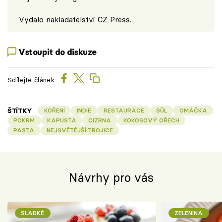
Vydalo nakladatelství
CZ Press
.
Vstoupit do diskuze
Sdílejte článek
ŠTÍTKY
KOŘENÍ
INDIE
RESTAURACE
SŮL
OMÁČKA
POKRM
KAPUSTA
CIZRNA
KOKOSOVÝ OŘECH
PASTA
NEJSVĚTĚJŠÍ TROJICE
Návrhy pro vás
SLADKÉ
ZELENINA