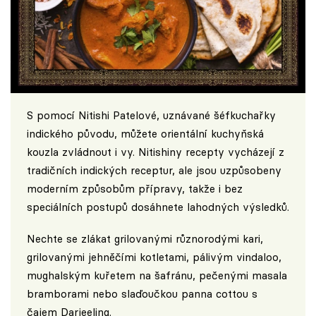
S pomocí Nitishi Patelové, uznávané šéfkuchařky
indického původu, můžete orientální kuchyňská
kouzla zvládnout i vy. Nitishiny recepty vycházejí z
tradičních indických receptur, ale jsou uzpůsobeny
moderním způsobům přípravy, takže i bez
speciálních postupů dosáhnete lahodných výsledků.
Nechte se zlákat grilovanými různorodými kari,
grilovanými jehněčími kotletami, pálivým vindaloo,
mughalským kuřetem na šafránu, pečenými masala
bramborami nebo slaďoučkou panna cottou s
čajem Darjeeling.