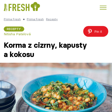
Prima Fresh
■
Prima Fresh
Recepty
Kuře
Polévky k večeři
Rychlé večeře
Trendy:
RECEPTY
Pin it
Nitisha Patelová
Česká kuchyně
Čokoláda
Korma z cizrny, kapusty
a kokosu
Témata
Recepty
Články
TV Program