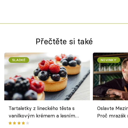
Přečtěte si také
SLADKÉ
NOVINKY
Tartaletky z lineckého těsta s
Oslavte Mezin
vanilkovým krémem a lesním
Proč mrazák n
ovocem podle Bread Society
horku vsadit 