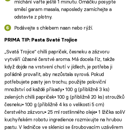
míchání vařte ještě 1 minutu. Omáčku posypte
směsí garam masala, naposledy zamíchejte a
odstavte z plotny.
Podávejte s chlebem naan nebo rýží.
PRIMA TIP: Pasta Svaté Trojice
„Svatá Trojice“ chilli papriček, česneku a zázvoru
vytváří úžasné čerstvé aroma. Má docela říz, takže
když dojde na vrstvení chutí v jídlech, je potřeba ji
pořádně provařit, aby nezůstala syrová. Pokud
potřebujete pasty jen trochu, použijte poloviční
množství od každé přísady.• 100 g (přibližně 3 ks)
zelených chilli papriček• 100 g (přibližně 20 ks) stroužků
česneku• 100 g (přibližně 4 ks o velikosti 5 cm)
čerstvého zázvoru• 25 ml rostlinného oleje• 1 lžička soliV
kuchyňském robotu ingredience rozmixujte na hrubou
pastu. V ledničce ve sklenici se šroubovacím uzávěrem