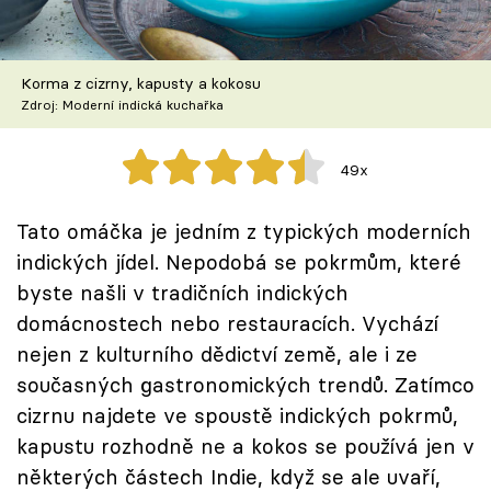
Škola vaření
Recepty z TV
Korma z cizrny, kapusty a kokosu
Zdroj: Moderní indická kuchařka
Speciál: Cuketa
49x
Těhotnej kuchař
Tato omáčka je jedním z typických moderních
Sledujte prima+
indických jídel. Nepodobá se pokrmům, které
byste našli v tradičních indických
Přihlášení
domácnostech nebo restauracích. Vychází
nejen z kulturního dědictví země, ale i ze
současných gastronomických trendů. Zatímco
Sledujte nás
cizrnu najdete ve spoustě indických pokrmů,
kapustu rozhodně ne a kokos se používá jen v
některých částech Indie, když se ale uvaří,