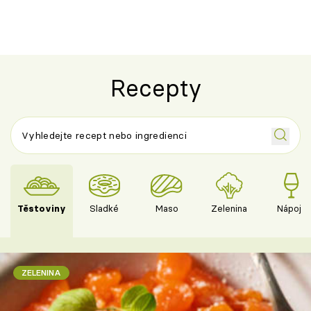
Recepty
Těstoviny
Sladké
Maso
Zelenina
Nápoje
ZELENINA