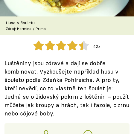
Škola vaření
Recepty z TV
Husa v šouletu
Zdroj: Hermína / Prima
Speciál: Cuketa
42x
Těhotnej kuchař
Luštěniny jsou zdravé a dají se dobře
Sledujte prima+
kombinovat. Vyzkoušejte například husu v
šouletu podle Zdeňka Pohlreicha. A pro ty,
Přihlášení
kteří nevědí, co to vlastně ten šoulet je:
Jedná se o židovský pokrm z luštěnin – použít
můžete jak kroupy a hrách, tak i fazole, cizrnu
Sledujte nás
nebo sójové boby.