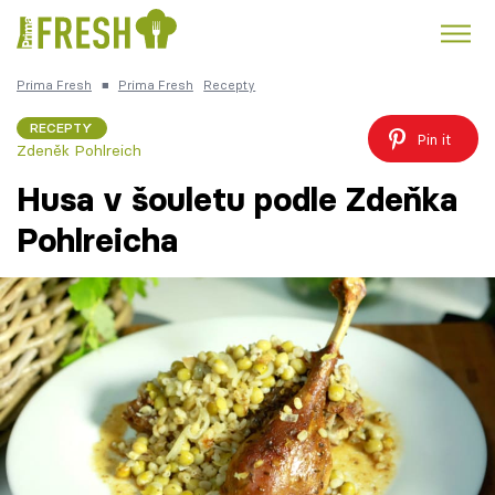
Prima Fresh
■
Prima Fresh
Recepty
Kuře
Polévky k večeři
Rychlé večeře
Trendy:
RECEPTY
Pin it
Zdeněk Pohlreich
Česká kuchyně
Čokoláda
Husa v šouletu podle Zdeňka
Pohlreicha
Témata
Recepty
Články
TV Program