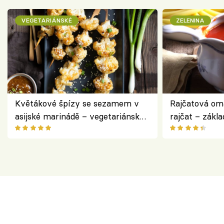
VEGETARIÁNSKÉ
ZELENINA
Květákové špízy se sezamem v
Rajčatová om
asijské marinádě – vegetariánská
rajčat – zákla
chuťovka z grilu