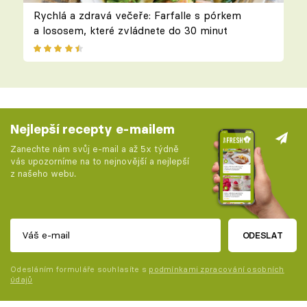
Rychlá a zdravá večeře: Farfalle s pórkem
a lososem, které zvládnete do 30 minut
Nejlepší recepty e-mailem
Zanechte nám svůj e-mail a až 5x týdně
vás upozorníme na to nejnovější a nejlepší
z našeho webu.
ODESLAT
Odesláním formuláře souhlasíte s
podmínkami zpracování osobních
údajů