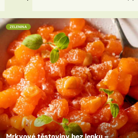
ZELENINA
Mrkvové těstoviny bez lepku –