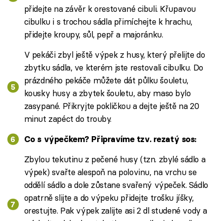
přidejte na závěr k orestované cibuli. Křupavou
cibulku i s trochou sádla přimíchejte k hrachu,
přidejte kroupy, sůl, pepř a majoránku.
V pekáči zbyl ještě výpek z husy, který přelijte do
zbytku sádla, ve kterém jste restovali cibulku. Do
prázdného pekáče můžete dát půlku šouletu,
kousky husy a zbytek šouletu, aby maso bylo
zasypané. Přikryjte pokličkou a dejte ještě na 20
minut zapéct do trouby.
Co s výpečkem? Připravíme tzv. rezatý sos:
Zbylou tekutinu z pečené husy (tzn. zbylé sádlo a
výpek) svařte alespoň na polovinu, na vrchu se
oddělí sádlo a dole zůstane svařený výpeček. Sádlo
opatrně slijte a do výpeku přidejte trošku jíšky,
orestujte. Pak výpek zalijte asi 2 dl studené vody a