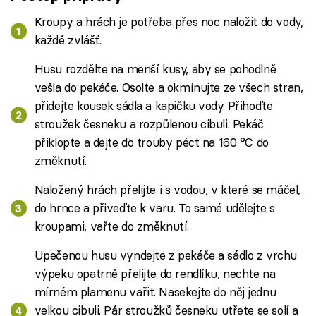
Kroupy a hrách je potřeba přes noc naložit do vody,
každé zvlášť.
Husu rozdělte na menší kusy, aby se pohodlně
vešla do pekáče. Osolte a okmínujte ze všech stran,
přidejte kousek sádla a kapičku vody. Přihoďte
stroužek česneku a rozpůlenou cibuli. Pekáč
přiklopte a dejte do trouby péct na 160 °C do
změknutí.
Naložený hrách přelijte i s vodou, v které se máčel,
do hrnce a přiveďte k varu. To samé udělejte s
kroupami, vařte do změknutí.
Upečenou husu vyndejte z pekáče a sádlo z vrchu
výpeku opatrně přelijte do rendlíku, nechte na
mírném plamenu vařit. Nasekejte do něj jednu
velkou cibuli. Pár stroužků česneku utřete se solí a