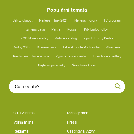
Populární témata
Jak zhubnout
Nejlepší filmy 2024
Nejlepší horory
TV program
Změna času
Partie
Počasí
Kdy budou volby
ZOO Nové začátky
Auto – katalog
7 pádů Honzy Dědka
Volby 2025
Svařené víno
Tatarák podle Pohlreicha
Aloe vera
Pěstování lichořeřišnice
Výpočet ascendentu
Tvarohové knedlíky
Nejlepší palačinky
Švestkový koláč
O FTV Prima
Management
Volná místa
Press
Reklama
Castingy a výzvy