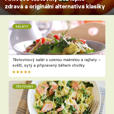
zdravá a originální alternativa klasiky
SALÁTY
Těstovinový salát s uzenou makrelou a rajčaty –
svěží, sytý a připravený během chvilky
TĚSTOVINY