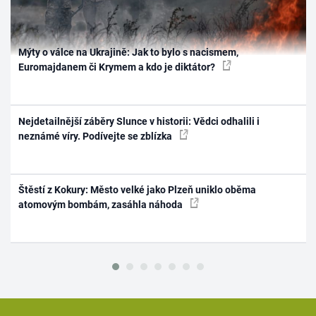
Mýty o válce na Ukrajině: Jak to bylo s nacismem,
Euromajdanem či Krymem a kdo je diktátor?
Nejdetailnější záběry Slunce v historii: Vědci odhalili i
neznámé víry. Podívejte se zblízka
Štěstí z Kokury: Město velké jako Plzeň uniklo oběma
atomovým bombám, zasáhla náhoda