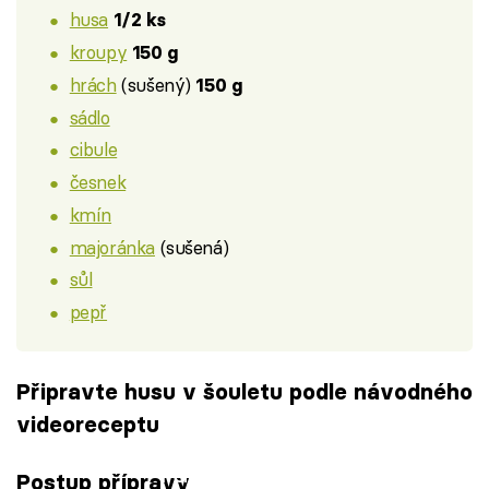
husa
1/2 ks
kroupy
150 g
hrách
(sušený)
150 g
sádlo
cibule
česnek
kmín
majoránka
(sušená)
sůl
pepř
Připravte husu v šouletu podle návodného
videoreceptu
Failed to fetch
Postup přípravy