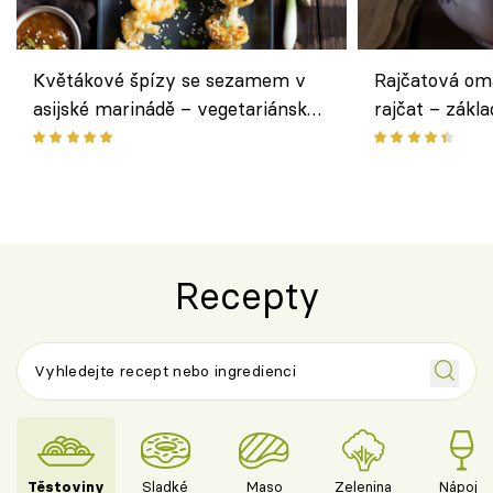
Květákové špízy se sezamem v
Rajčatová om
asijské marinádě – vegetariánská
rajčat – zákla
chuťovka z grilu
Recepty
Těstoviny
Sladké
Maso
Zelenina
Nápoje