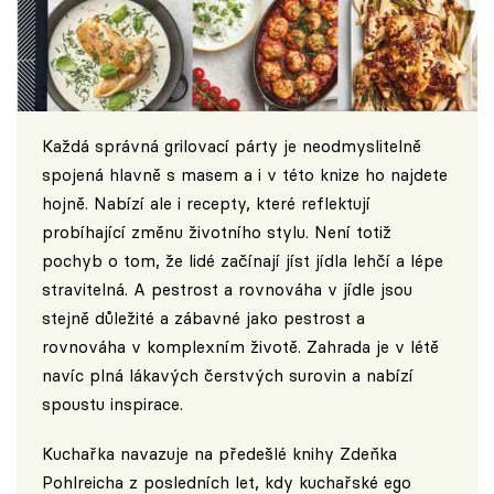
Každá správná grilovací párty je neodmyslitelně
spojená hlavně s masem a i v této knize ho najdete
hojně. Nabízí ale i recepty, které reflektují
probíhající změnu životního stylu. Není totiž
pochyb o tom, že lidé začínají jíst jídla lehčí a lépe
stravitelná. A pestrost a rovnováha v jídle jsou
stejně důležité a zábavné jako pestrost a
rovnováha v komplexním životě. Zahrada je v létě
navíc plná lákavých čerstvých surovin a nabízí
spoustu inspirace.
Kuchařka navazuje na předešlé knihy Zdeňka
Pohlreicha z posledních let, kdy kuchařské ego