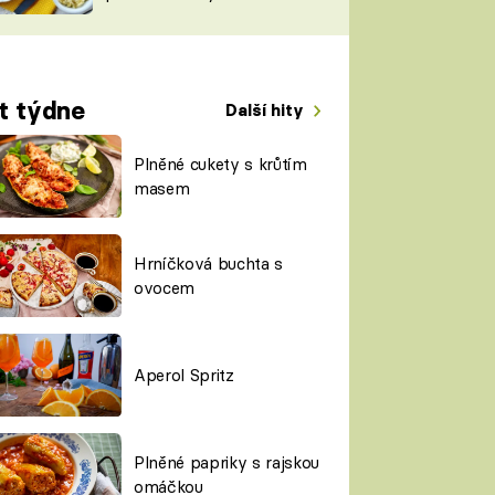
TORKY
ESH
t týdne
Další hity
Plněné cukety s krůtím
masem
Hrníčková buchta s
ovocem
Aperol Spritz
Plněné papriky s rajskou
omáčkou