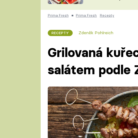
nepotřebujete troubu
ZDENĚK
ČESKO NA TALÍŘI
POHLREICH
Prima Fresh
■
Prima Fresh
Recepty
KAROLÍNA,
JAROSLAV SAPÍK
DOMÁCÍ
Zdeněk Pohlreich
RECEPTY
KUCHAŘKA
KAROLÍNA
KAMBERSKÁ
Grilovaná kuřec
salátem podle 