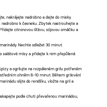
te, nakrájejte nadrobno a dejte do misky.
te nadrobno k česneku. Zbytek nastrouhejte a
Přidejte citronovou šťávu, sójovou omáčku a
o marinády. Nechte odležet 30 minut.
o salátové mísy a přidejte k nim přepůlená
pízy a ogrilujte na rozpáleném grilu potřeném
středním ohněm 8−10 minut. Během grilování
arinádu slijte do rendlíku, vložte na gril a
zakapejte podle chuti převařenou marinádou,