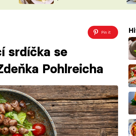
ŠÉFREDAK
VYCHYTÁVKY
SOUTĚŽ FR
NA NÁKUPECH
ČASOPIS
Hi
Pin it
í srdíčka se
Zdeňka Pohlreicha