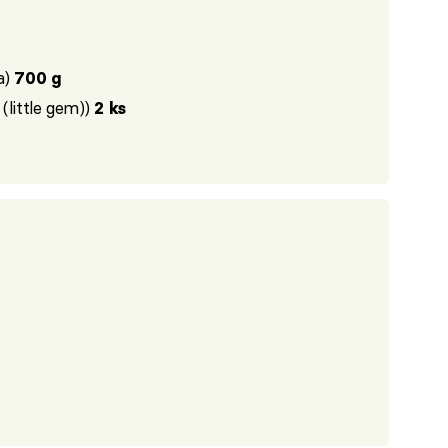
a)
700 g
(little gem))
2 ks