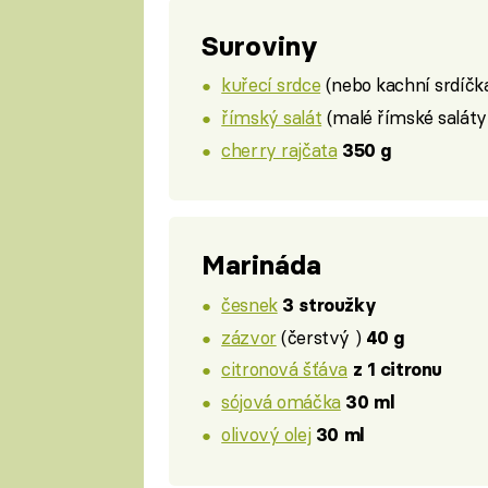
Suroviny
kuřecí srdce
(nebo kachní srdíčk
římský salát
(malé římské saláty 
cherry rajčata
350 g
Marináda
česnek
3 stroužky
zázvor
(čerstvý )
40 g
citronová šťáva
z 1 citronu
sójová omáčka
30 ml
olivový olej
30 ml