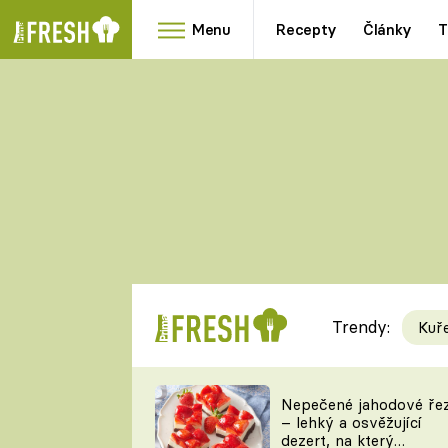
Menu
Recepty
Články
T
Oblíbené
Přílohy
recepty
HRANOLKY
HOUBY
KNEDLÍKY
DÝNĚ
KAŠE
RYCHLOVKY
Trendy:
Kuř
Populární
Videorecept
Nepečené jahodové ře
– lehký a osvěžující
kuchaři
dezert, na který
TEĎ VAŘÍ ŠÉF!