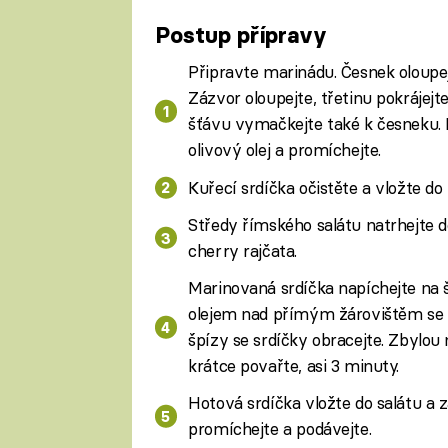
Postup přípravy
Připravte marinádu. Česnek oloupej
Zázvor oloupejte, třetinu pokrájej
šťávu vymačkejte také k česneku. 
olivový olej a promíchejte.
Kuřecí srdíčka očistěte a vložte d
Středy římského salátu natrhejte d
cherry rajčata.
Marinovaná srdíčka napíchejte na š
olejem nad přímým žárovištěm se 
špízy se srdíčky obracejte. Zbylou m
krátce povařte, asi 3 minuty.
Hotová srdíčka vložte do salátu a 
promíchejte a podávejte.