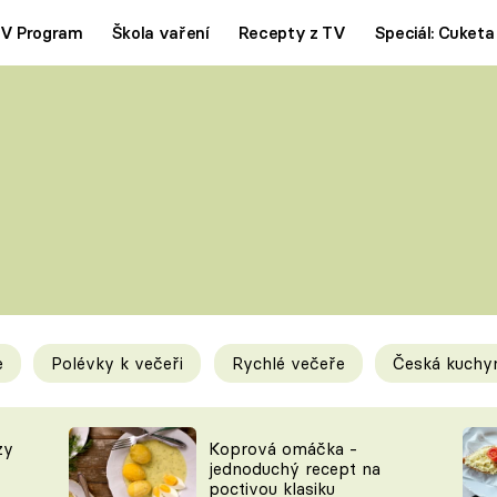
V Program
Škola vaření
Recepty z TV
Speciál: Cuketa
Polévky
Saláty
ČESKÁ KLASIKA
TĚSTOVIN
SILNÉ VÝVARY
SLADKÉ
KRÉMOVÉ
BEZMASÁ J
e
Polévky k večeři
Rychlé večeře
Česká kuchy
y
Tipy a triky
Novink
zy
Koprová omáčka -
jednoduchý recept na
poctivou klasiku
KAM ZA JÍDLEM
BLOG