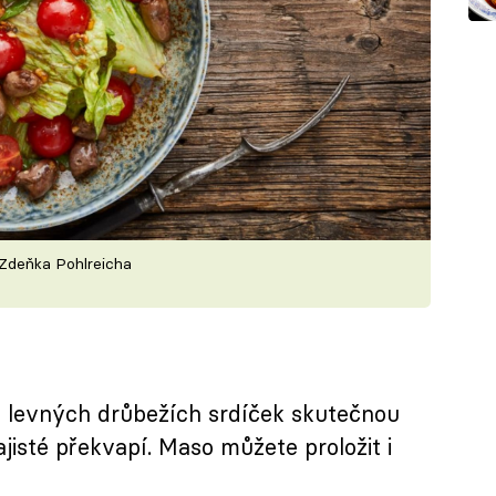
 Zdeňka Pohlreicha
z levných drůbežích srdíček skutečnou
ajisté překvapí. Maso můžete proložit i