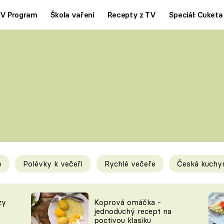
V Program
Škola vaření
Recepty z TV
Speciál: Cuketa
Polévky
Saláty
ČESKÁ KLASIKA
TĚSTOVIN
SILNÉ VÝVARY
SLADKÉ
KRÉMOVÉ
BEZMASÁ J
e
Polévky k večeři
Rychlé večeře
Česká kuchy
y
Tipy a triky
Novink
zy
Koprová omáčka -
jednoduchý recept na
poctivou klasiku
KAM ZA JÍDLEM
BLOG