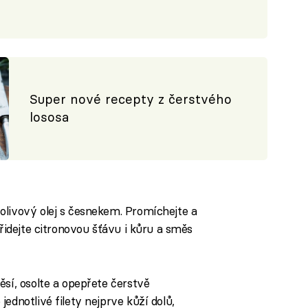
Super nové recepty z čerstvého
lososa
olivový olej s česnekem. Promíchejte a
přidejte citronovou šťávu i kůru a směs
ěsí, osolte a opepřete čerstvě
ednotlivé filety nejprve kůží dolů,