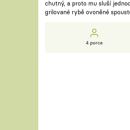
chutný, a proto mu sluší jedno
grilované rybě ovoněné spoust
4 porce