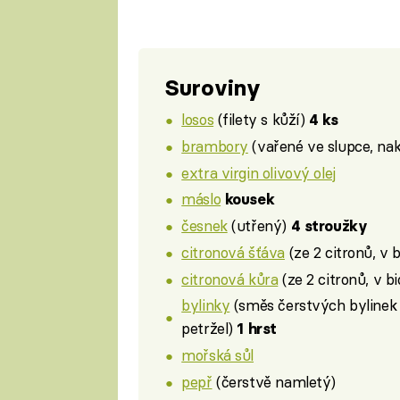
Suroviny
losos
(filety s kůží)
4 ks
brambory
(vařené ve slupce, nak
extra virgin olivový olej
máslo
kousek
česnek
(utřený)
4 stroužky
citronová šťáva
(ze 2 citronů, v b
citronová kůra
(ze 2 citronů, v bi
bylinky
(směs čerstvých bylinek 
petržel)
1 hrst
mořská sůl
pepř
(čerstvě namletý)