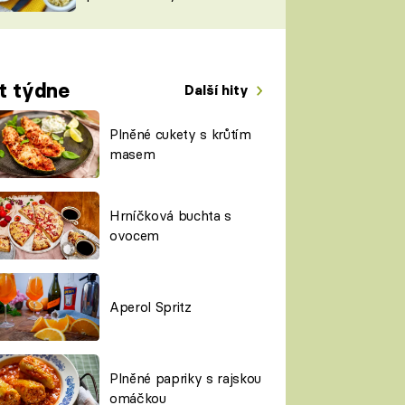
TORKY
ESH
t týdne
Další hity
Plněné cukety s krůtím
masem
Hrníčková buchta s
ovocem
Aperol Spritz
Plněné papriky s rajskou
omáčkou