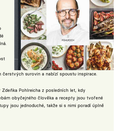
o
dé
lná.
ost
h čerstvých surovin a nabízí spoustu inspirace.
 Zdeňka Pohlreicha z posledních let, kdy
ebám obyčejného člověka a recepty jsou tvořené
py jsou jednoduché, takže si s nimi poradí úplně