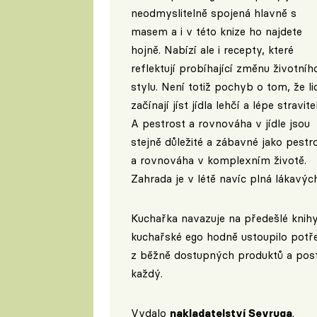
neodmyslitelně spojená hlavně s
masem a i v této knize ho najdete
hojně. Nabízí ale i recepty, které
reflektují probíhající změnu životníh
stylu. Není totiž pochyb o tom, že li
začínají jíst jídla lehčí a lépe stravite
A pestrost a rovnováha v jídle jsou
stejně důležité a zábavné jako pestr
a rovnováha v komplexním životě.
Zahrada je v létě navíc plná lákavýc
Kuchařka navazuje na předešlé knihy
kuchařské ego hodně ustoupilo potř
z běžně dostupných produktů a postu
každý.
Vydalo
nakladatelství Sevruga
.