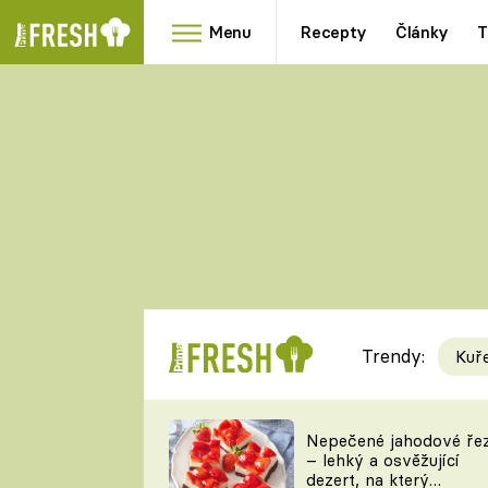
Menu
Recepty
Články
T
Oblíbené
Přílohy
recepty
HRANOLKY
HOUBY
KNEDLÍKY
DÝNĚ
KAŠE
RYCHLOVKY
Trendy:
Kuř
Populární
Videorecept
Nepečené jahodové ře
– lehký a osvěžující
kuchaři
dezert, na který
TEĎ VAŘÍ ŠÉF!