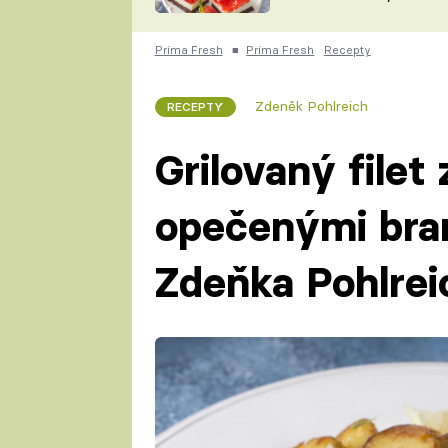
nepotřebujete troubu
ZDENĚK
ČESKO NA TALÍŘI
POHLREICH
Prima Fresh
■
Prima Fresh
Recepty
KAROLÍNA,
JAROSLAV SAPÍK
DOMÁCÍ
Zdeněk Pohlreich
RECEPTY
KUCHAŘKA
KAROLÍNA
KAMBERSKÁ
Grilovaný filet 
opečenými bra
Zdeňka Pohlrei