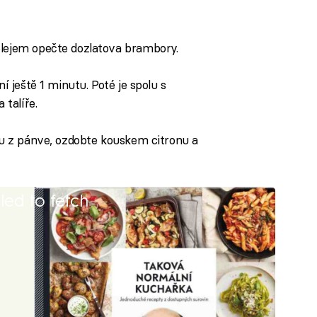
olejem opečte dozlatova brambory.
ní ještě 1 minutu. Poté je spolu s
talíře.
vou z pánve, ozdobte kouskem citronu a
iled to fetch