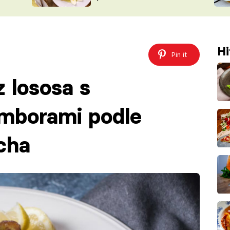
ŠÉFREDAK
VYCHYTÁVKY
SOUTĚŽ FR
NA NÁKUPECH
ČASOPIS
Hi
Pin it
z lososa s
mborami podle
cha