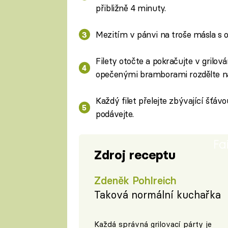
přibližně 4 minuty.
Mezitím v pánvi na troše másla s 
Filety otočte a pokračujte v grilová
opečenými bramborami rozdělte na 
Každý filet přelejte zbývající šťá
podávejte.
Fa
Zdroj receptu
Zdeněk Pohlreich
Taková normální kuchařka
Každá správná grilovací párty je