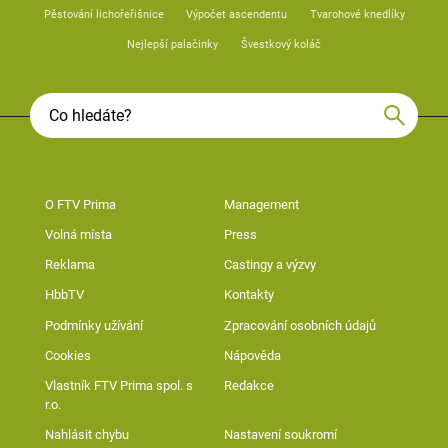
Pěstování lichořeřišnice
Výpočet ascendentu
Tvarohové knedlíky
Nejlepší palačinky
Švestkový koláč
O FTV Prima
Management
Volná místa
Press
Reklama
Castingy a výzvy
HbbTV
Kontakty
Podmínky užívání
Zpracování osobních údajů
Cookies
Nápověda
Vlastník FTV Prima spol. s
Redakce
r.o.
Nahlásit chybu
Nastavení soukromí