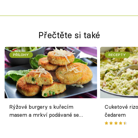
Přečtěte si také
PŘÍLOHY
RECEPTY
Rýžové burgery s kuřecím
Cuketové rizo
masem a mrkví podávané se
čedarem
salátem – lehká a chutná večeře