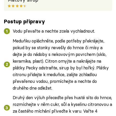
Postup přípravy
Vodu převařte a nechte zcela vychladnout.
Meduňku opláchněte, podle potřeby překrájejte,
pokud by se stonky nevešly do hrnce či mísy a
dejte je do nádoby s nekovovým povrchem (sklo,
keramika, plast). Citron omyjte a nakrájejte na
plátky. Pecky odstraňte, sirup by byl hořký. Plátky
citronu přidejte k meduňce, zalijte zchladlou
převařenou vodou, promíchejte a nechte do
druhého dne odležet.
Druhý den výluh přeceďte přes husté síto do hrnce,
rozmíchejte v něm cukr, sůl a kyselinu citronovou a
za častého míchání přiveďte k varu. Vařte 4