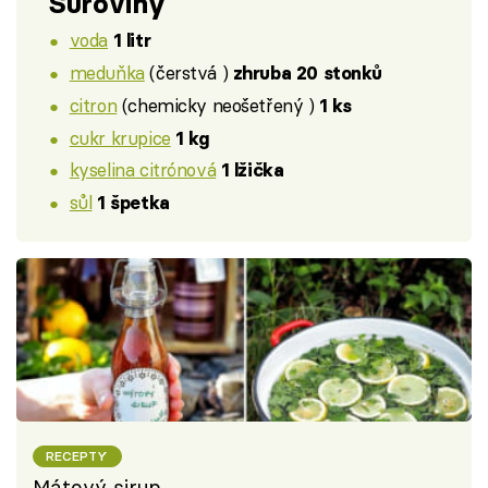
Suroviny
voda
1 litr
meduňka
(čerstvá )
zhruba 20 stonků
citron
(chemicky neošetřený )
1 ks
cukr krupice
1 kg
kyselina citrónová
1 lžička
sůl
1 špetka
RECEPTY
Mátový sirup