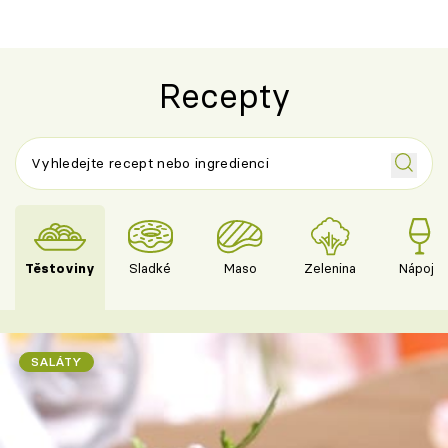
Recepty
Těstoviny
Sladké
Maso
Zelenina
Nápoje
SALÁTY