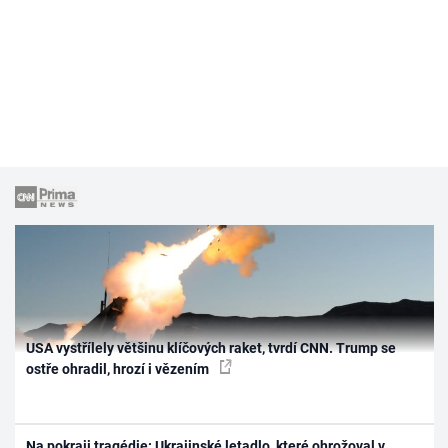
USA vystřílely většinu klíčových raket, tvrdí CNN. Trump se
ostře ohradil, hrozí i vězením
Na pokraji tragédie: Ukrajinské letadlo, které ohrožoval v