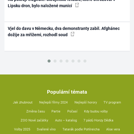
Lipsku dron, bylo naložené municí
Vjel do davu v Německu, dva demonstranty zabil. Afghánec
dožije za mřížemi, rozhodl soud
Populární témata
Jak zhubnout
Nejlepší filmy 2024
Nejlepší horory
TV program
Změna času
Partie
Počasí
Kdy budou volby
ZOO Nové začátky
Auto – katalog
7 pádů Honzy Dědka
Volby 2025
Svařené víno
Tatarák podle Pohlreicha
Aloe vera