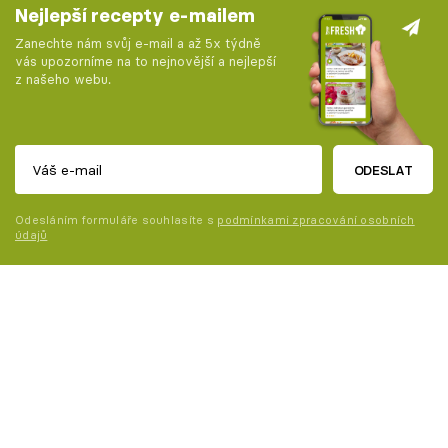
Nejlepší recepty e-mailem
Zanechte nám svůj e-mail a až 5x týdně
vás upozorníme na to nejnovější a nejlepší
z našeho webu.
ODESLAT
Odesláním formuláře souhlasíte s
podmínkami zpracování osobních
údajů