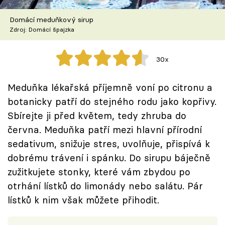
Škola vaření
Domácí meduňkový sirup
Zdroj: Domácí špajzka
Recepty z TV
Speciál: Cuketa
30x
Těhotnej kuchař
Meduňka lékařská příjemně voní po citronu a
botanicky patří do stejného rodu jako kopřivy.
Sledujte prima+
Sbírejte ji před květem, tedy zhruba do
června. Meduňka patří mezi hlavní přírodní
Přihlášení
sedativum, snižuje stres, uvolňuje, přispívá k
dobrému trávení i spánku. Do sirupu báječně
zužitkujete stonky, které vám zbydou po
Sledujte nás
otrhání lístků do limonády nebo salátu. Pár
lístků k nim však můžete přihodit.