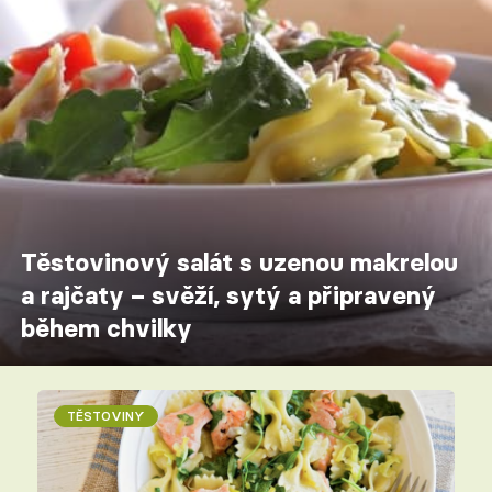
Těstovinový salát s uzenou makrelou
a rajčaty – svěží, sytý a připravený
během chvilky
TĚSTOVINY