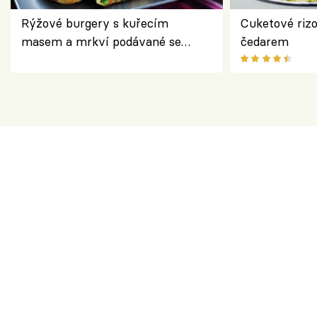
Rýžové burgery s kuřecím
Cuketové rizo
masem a mrkví podávané se
čedarem
salátem – lehká a chutná večeře