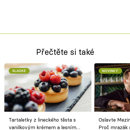
Přečtěte si také
SLADKÉ
NOVINKY
Tartaletky z lineckého těsta s
Oslavte Mezin
vanilkovým krémem a lesním
Proč mrazák n