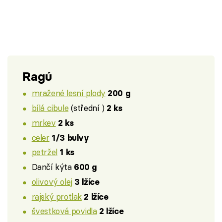
Ragú
mražené lesní plody
200 g
bílá cibule
(střední )
2 ks
mrkev
2 ks
celer
1/3 bulvy
petržel
1 ks
Dančí kýta
600 g
olivový olej
3 lžíce
rajský protlak
2 lžíce
švestková povidla
2 lžíce