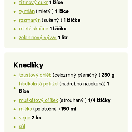
třtinový cukr
1 lžíce
tymián
(mletý )
1 lžíce
rozmarýn
(sušený )
1 lžička
mletá skořice
1 lžička
zeleninový vývar
1 litr
Knedlíky
toustový chléb
(celozrnný pšeničný )
250 g
hladkolistá petržel
(nadrobno nasekaná)
1
lžíce
muškátový oříšek
(strouhaný )
1/4 lžičky
mléko
(polotučné )
150 ml
vejce
2 ks
sůl