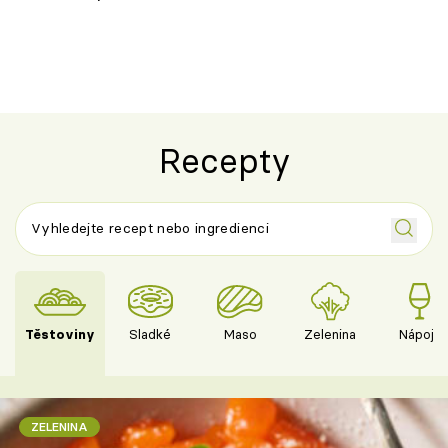
ovocem podle Bread Society
horku vsadit 
Recepty
Těstoviny
Sladké
Maso
Zelenina
Nápoje
ZELENINA