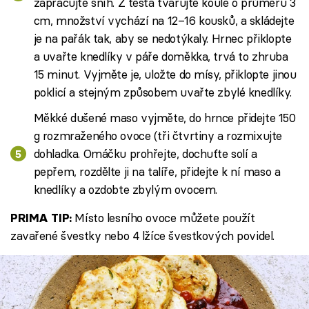
zapracujte sníh. Z těsta tvarujte koule o průměru 3
cm, množství vychází na 12–16 kousků, a skládejte
je na pařák tak, aby se nedotýkaly. Hrnec přiklopte
a uvařte knedlíky v páře doměkka, trvá to zhruba
15 minut. Vyjměte je, uložte do mísy, přiklopte jinou
poklicí a stejným způsobem uvařte zbylé knedlíky.
Měkké dušené maso vyjměte, do hrnce přidejte 150
g rozmraženého ovoce (tři čtvrtiny a rozmixujte
dohladka. Omáčku prohřejte, dochuťte solí a
pepřem, rozdělte ji na talíře, přidejte k ní maso a
knedlíky a ozdobte zbylým ovocem.
Místo lesního ovoce můžete použít
PRIMA TIP:
zavařené švestky nebo 4 lžíce švestkových povidel.