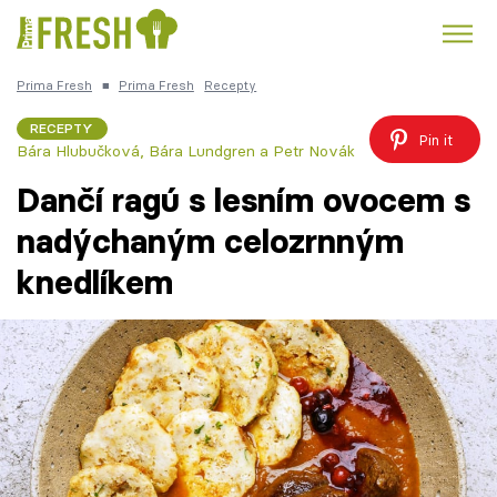
Prima Fresh
■
Prima Fresh
Recepty
Kuře
Polévky k večeři
Rychlé večeře
Trendy:
RECEPTY
Pin it
Bára Hlubučková, Bára Lundgren a Petr Novák
Česká kuchyně
Čokoláda
Dančí ragú s lesním ovocem s
nadýchaným celozrnným
knedlíkem
Témata
Recepty
Články
TV Program