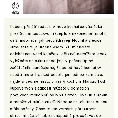
Pečení přináší radost. V nové kuchařce vás čeká
přes 90 fantastických receptů a nekonečně mnoho
další inspirace, jak péct zdravěji. Novinka z edice
Jíme zdravě je určena všem. Ať už hledáte
odlehčenou verzi koláče z dětství, nemůžete lepek,
vyhýbáte se cukru nebo jste v pečení úplný
začátečník, zaručujeme, že se od nové kuchařky
neodtrhnete. I pokud pečete jen jednou za měsíc,
najde si čestné místo u vás v kuchyni. Narozdíl od
kupovaných sladkostí můžete u domácích
poctivých moučníků ovlivnit složení, kvalitu surovin
a množství tuků a cukrů. Nebojte se, chutnat budou
stále božsky. Chce to jen vyměnit pár surovin,
ubrat množství nebo nenápadně propašovat do