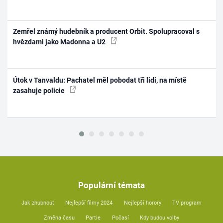
Zemřel známý hudebník a producent Orbit. Spolupracoval s
hvězdami jako Madonna a U2
Útok v Tanvaldu: Pachatel měl pobodat tři lidi, na místě
zasahuje policie
Populární témata
Jak zhubnout
Nejlepší filmy 2024
Nejlepší horory
TV program
Změna času
Partie
Počasí
Kdy budou volby