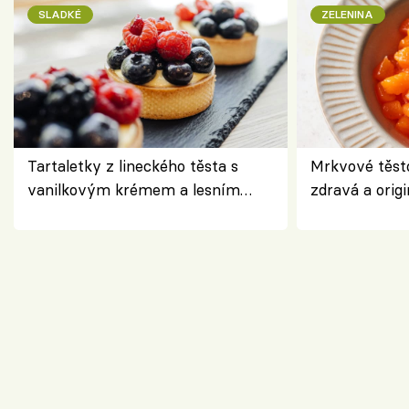
SLADKÉ
ZELENINA
Tartaletky z lineckého těsta s
Mrkvové těst
vanilkovým krémem a lesním
zdravá a origi
ovocem podle Bread Society
klasiky