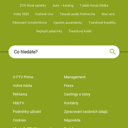
ZOO Nové začátky
Auto – katalog
7 pádů Honzy Dědka
Volby 2025
Svařené víno
Tatarák podle Pohlreicha
Aloe vera
Pěstování lichořeřišnice
Výpočet ascendentu
Tvarohové knedlíky
Nejlepší palačinky
Švestkový koláč
O FTV Prima
Management
Volná místa
Press
Reklama
Castingy a výzvy
HbbTV
Kontakty
Podmínky užívání
Zpracování osobních údajů
Cookies
Nápověda