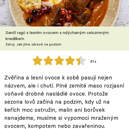
Škola vaření
Recepty z TV
Dančí ragú s lesním ovocem s ndýchaným celozrnným
Speciál: Cuketa
knedlíkem
Zdroj: Jak jíme zdravě na podzim
Těhotnej kuchař
41x
Sledujte prima+
Zvěřina a lesní ovoce k sobě pasují nejen
Přihlášení
názvem, ale i chutí. Plné zemité maso rozjasní
voňavé drobné nasládlé ovoce. Protože
sezona lovů začíná na podzim, kdy už na
Sledujte nás
keřích moc ostružin, malin ani borůvek
nenajdeme, musíme si vypomoci mraženým
ovocem, kompotem nebo zavařeninou.