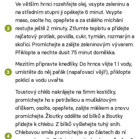
Ve větším hrnci rozehřejte olej, vsypte zeleninu a
na středním stupni ji opékejte 6 minut. Vsypte
maso, osolte ho, opepřete a za stálého míchání
restujte ještě 2 minuty. Ztlumte teplotu a přidejte
rajčatový protlak, povidla, cukr, tymián, rozmarýn a
skořici. Promíchejte a zalijte zeleninovým vývarem.
Přiklopte a nechte dusit 75 minut doměkka.
Mezitím připravte knedlíky. Do hrnce vlijte 1 l vody,
umístěte do něj pařák (napařovací vějíř), přiklopte
poklicí a vodu uvařte.
Toustový chléb nakrájejte na 5mm kostičky,
promíchejte ho s petrželkou a muškátovým
oříškem, osolte, opepřete, zalijte mlékem a znovu
promíchejte. Žloutky oddělte od bílků a žloutky
přidejte k chlebu. Z bílků vyšlehejte tuhý sníh.
Chlebovou směs promíchejte a po částech do ní