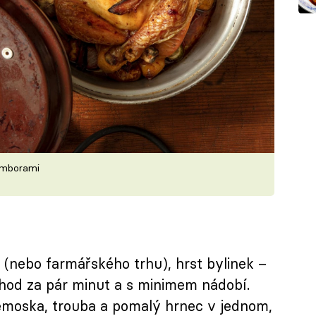
amborami
 (nebo farmářského trhu), hrst bylinek –
chod za pár minut a s minimem nádobí.
emoska, trouba a pomalý hrnec v jednom,