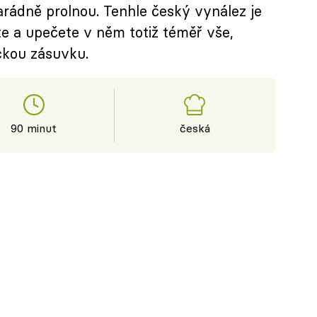
rádně prolnou. Tenhle český vynález je
te a upečete v něm totiž téměř vše,
ickou zásuvku.
90 minut
česká