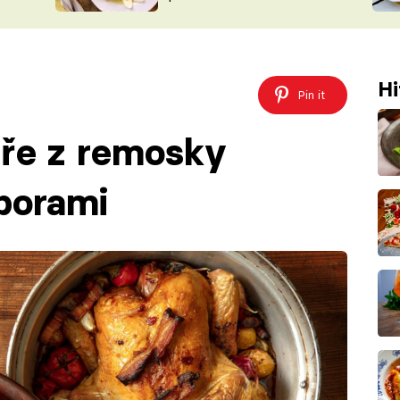
ŠÉFREDAK
VYCHYTÁVKY
SOUTĚŽ FR
NA NÁKUPECH
ČASOPIS
Hi
Pin it
uře z remosky
borami