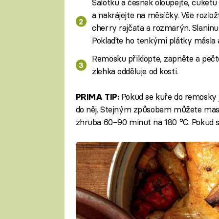
Šalotku a česnek oloupejte, cuketu
a nakrájejte na měsíčky. Vše rozlož
cherry rajčata a rozmarýn. Slaninu
Poklaďte ho tenkými plátky másla 
Remosku přiklopte, zapněte a pečte
zlehka odděluje od kosti.
Pokud se kuře do remosky j
PRIMA TIP:
do něj. Stejným způsobem můžete maso u
zhruba 60–90 minut na 180 °C. Pokud se 