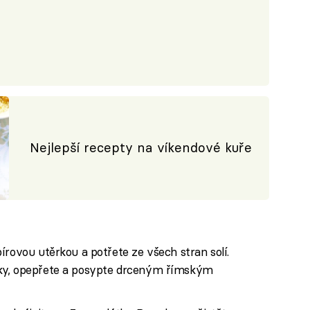
Nejlepší recepty na víkendové kuře
írovou utěrkou a potřete ze všech stran solí.
ky, opepřete a posypte drceným římským