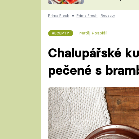
nepotřebujete troubu
ZDENĚK
ČESKO NA TALÍŘI
POHLREICH
Prima Fresh
■
Prima Fresh
Recepty
KAROLÍNA,
JAROSLAV SAPÍK
DOMÁCÍ
Matěj Pospíšil
RECEPTY
KUCHAŘKA
KAROLÍNA
KAMBERSKÁ
Chalupářské k
pečené s bram