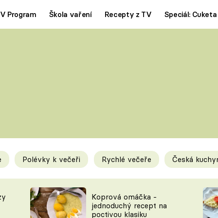
V Program
Škola vaření
Recepty z TV
Speciál: Cuketa
Polévky
Saláty
ČESKÁ KLASIKA
TĚSTOVIN
SILNÉ VÝVARY
SLADKÉ
KRÉMOVÉ
BEZMASÁ J
e
Polévky k večeři
Rychlé večeře
Česká kuchy
y
Tipy a triky
Novink
zy
Koprová omáčka -
jednoduchý recept na
poctivou klasiku
KAM ZA JÍDLEM
BLOG