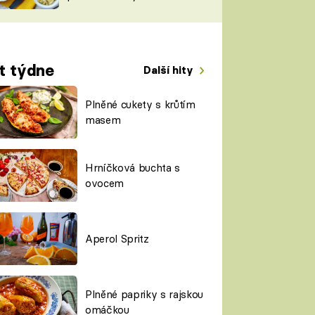
TORKY
ESH
t týdne
Další hity
Plněné cukety s krůtím
masem
Hrníčková buchta s
ovocem
Aperol Spritz
Plněné papriky s rajskou
omáčkou