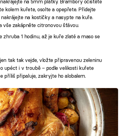
 nakrájejte na 5mm plátky. Brambory očistěte
te kolem kuřete, osolte a opepřete. Přidejte
 nakrájejte na kostičky a nasypte na kuře.
a vše zakápněte citronovou šťávou.
 zhruba 1 hodinu, až je kuře zlaté a maso se
en tak tak vejde, vložte připravenou zeleninu
péct i v troubě – podle velikosti kuřete
příliš připaluje, zakryjte ho alobalem.