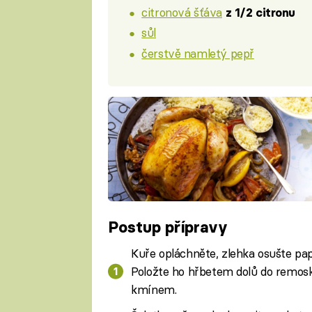
citronová šťáva
z 1/2 citronu
sůl
čerstvě namletý pepř
Postup přípravy
Kuře opláchněte, zlehka osušte pap
Položte ho hřbetem dolů do remos
kmínem.