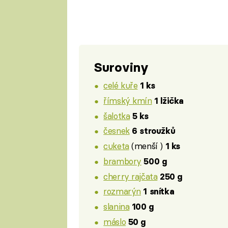
Suroviny
celé kuře
1 ks
římský kmín
1 lžička
šalotka
5 ks
česnek
6 stroužků
cuketa
(menší )
1 ks
brambory
500 g
cherry rajčata
250 g
rozmarýn
1 snítka
slanina
100 g
máslo
50 g