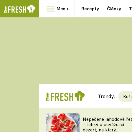
Menu
Recepty
Články
T
Oblíbené
Přílohy
recepty
HRANOLKY
HOUBY
KNEDLÍKY
DÝNĚ
KAŠE
RYCHLOVKY
Trendy:
Kuř
Populární
Videorecept
Nepečené jahodové ře
– lehký a osvěžující
kuchaři
dezert, na který
TEĎ VAŘÍ ŠÉF!