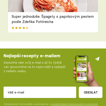
Super jednoduše: Špagety s paprikovým pestem
podle Zdeňka Pohlreicha
Nejlepší recepty e-mailem
Zanechte nám svůj e-mail a až 5x týdně
vás upozorníme na to nejnovější a nejlepší
z našeho webu.
ODESLAT
Odesláním formuláře souhlasíte s
podmínkami zpracování osobních