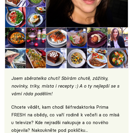
Jsem sběratelka chutí! Sbírám chutě, zážitky,
novinky, triky, místa i recepty :) A o ty nejlepší se s
vámi ráda podělím!
Chcete vědět, kam chodí šéfredaktorka Prima
FRESH na obědy, co vaří rodině k večeři a co mlsá
u televize? Kde nejradši nakupuje a co nového
objevila? Nakoukněte pod pokličku...