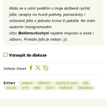
Ráda se s vámi podělím o moje oblíbená rychlá
jídla, recepty na husté polévky, pomazánky i
milovaná jídla z jednoho hrnce či pekáče. Na mém
osobním instagramovém
účtu
@sklarouvkuchyni
najdete inspiraci a snad i
zábavu. Protože jídlo je radost :)))
Vstoupit do diskuze
Sdílejte článek
ŠTÍTKY
JABLKO
OŘECHY
OLIVOVÝ OLEJ
SŮL
SALÁT
SÝR
MED
OCET
HOŘČICE
ČEKANKA