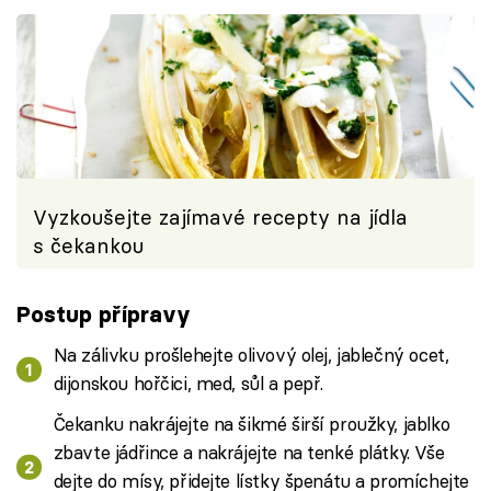
Vyzkoušejte zajímavé recepty na jídla
s čekankou
Postup přípravy
Na zálivku prošlehejte olivový olej, jablečný ocet,
dijonskou hořčici, med, sůl a pepř.
Čekanku nakrájejte na šikmé širší proužky, jablko
zbavte jádřince a nakrájejte na tenké plátky. Vše
dejte do mísy, přidejte lístky špenátu a promíchejte