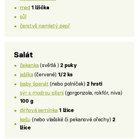
med
1 lžička
sůl
čerstvě namletý pepř
Salát
čekanka
(světlá )
2 puky
jablka
(červené)
1/2 ks
baby špenát
(nebo polníček)
2 hrsti
sýr s modrou plísní
(gorgonzola, rokfór, niva)
100 g
dýňová semínka
1 lžíce
kešu
(nebo vlašské či pekanové ořechy)
2
lžíce