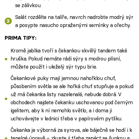
se zálivkou.
Salát rozdělte na talíře, navrch nadrobte modrý sýr
a posypte nasucho opraženými semínky a ořechy.
PRIMA TIPY:
Kromě jablka tvoří s čekankou skvělý tandem také
hruška. Pokud nemáte rádi sýry s modrou plísní,
můžete použít i uleželý sýr typu brie.
Čekankové puky mají jemnou nahořklou chuť,
působením světla se ale hořká chuť stupňuje a pokud
už má čekanka listy nazelenalé, nebude dobrá. V
obchodech najdete čekanku uschovanou pod černým
igelitem, aby k ní nemohlo světlo, a i doma ji
uchovávejte v lednici třeba v papírovém pytlíku.
Čekanka je výborná za syrova, ale báječně se hodí i k
tepelné úpravě – zkuste ji třeba zapéct se šunkou a