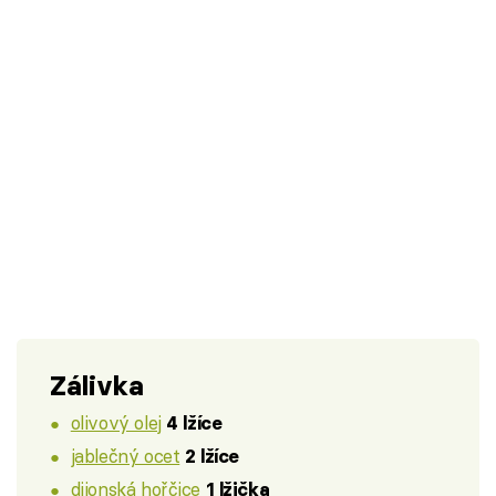
Zálivka
olivový olej
4 lžíce
jablečný ocet
2 lžíce
dijonská hořčice
1 lžička