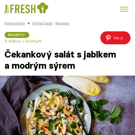
Prima Fresh
■
Prima Fresh
Recepty
Kuře
Polévky k večeři
Rychlé večeře
Trendy:
RECEPTY
Pin it
S Klárou v kuchyni
Česká kuchyně
Čokoláda
Čekankový salát s jablkem
a modrým sýrem
Témata
Recepty
Články
TV Program