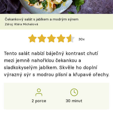
Škola vaření
Recepty z TV
Čekankový salát s jablkem a modrým sýrem
Zdroj: Klára Michalová
Speciál: Cuketa
30x
Těhotnej kuchař
Tento salát nabízí báječný kontrast chutí
Sledujte prima+
mezi jemně nahořklou čekankou a
sladkokyselým jablkem. Skvěle ho doplní
Přihlášení
výrazný sýr s modrou plísní a křupavé ořechy.
Sledujte nás
2 porce
30 minut