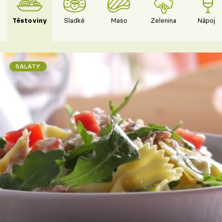
Těstoviny
Sladké
Maso
Zelenina
Nápoje
SALÁTY