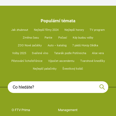
Populární témata
Jak zhubnout
Nejlepší filmy 2024
Nejlepší horory
TV program
Změna času
Partie
Počasí
Kdy budou volby
ZOO Nové začátky
Auto – katalog
7 pádů Honzy Dědka
Volby 2025
Svařené víno
Tatarák podle Pohlreicha
Aloe vera
Pěstování lichořeřišnice
Výpočet ascendentu
Tvarohové knedlíky
Nejlepší palačinky
Švestkový koláč
O FTV Prima
Management