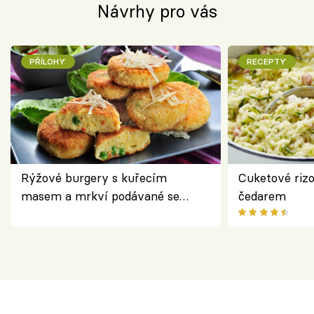
Návrhy pro vás
PŘÍLOHY
RECEPTY
Rýžové burgery s kuřecím
Cuketové rizo
masem a mrkví podávané se
čedarem
salátem – lehká a chutná večeře