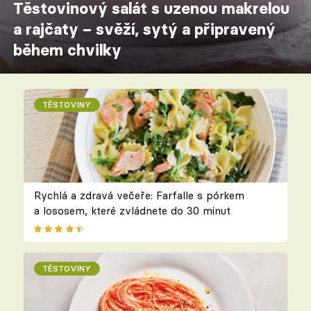
Těstovinový salát s uzenou makrelou
a rajčaty – svěží, sytý a připravený
během chvilky
TĚSTOVINY
Rychlá a zdravá večeře: Farfalle s pórkem
a lososem, které zvládnete do 30 minut
TĚSTOVINY