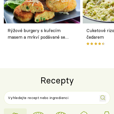
Rýžové burgery s kuřecím
Cuketové rizo
masem a mrkví podávané se
čedarem
salátem – lehká a chutná večeře
Recepty