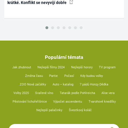
krátké. Konflikt se nevyvíjí dobře
Populární témata
Jak zhubnout
Nejlepší filmy 2024
Nejlepší horory
TV program
Změna času
Partie
Počasí
Kdy budou volby
ZOO Nové začátky
Auto – katalog
7 pádů Honzy Dědka
Volby 2025
Svařené víno
Tatarák podle Pohlreicha
Aloe vera
Pěstování lichořeřišnice
Výpočet ascendentu
Tvarohové knedlíky
Nejlepší palačinky
Švestkový koláč