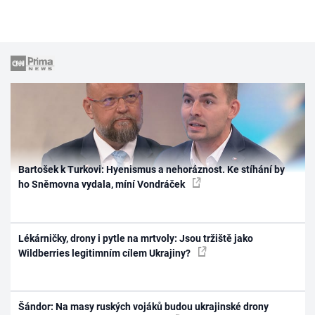
Bartošek k Turkovi: Hyenismus a nehoráznost. Ke stíhání by
ho Sněmovna vydala, míní Vondráček
Lékárničky, drony i pytle na mrtvoly: Jsou tržiště jako
Wildberries legitimním cílem Ukrajiny?
Šándor: Na masy ruských vojáků budou ukrajinské drony