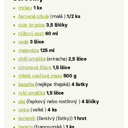
mrkev
1 ks
červená cibule
(malá )
1/2 ks
cukr krupice
3,5 lžičky
rýžový ocet
60 ml
voda
3 lžíce
majonéza
125 ml
chilli omáčka
(sriracha)
2,5 lžíce
citronová šťáva
1,5 lžíce
mleté vepřové maso
500 g
bazalka
(nejlépe thajská)
4 lístky
rybí omáčka
1,5 lžíce
olej
(řepkový nebo rostlinný )
4 lžičky
vejce
(velké )
4 ks
koriandr
(čerstvý (lístky))
1 hrst
bageta
(francouzská )
1 ks