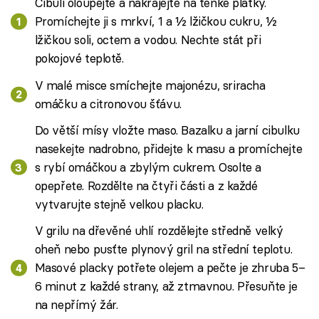
Cibuli oloupejte a nakrájejte na tenké plátky.
Promíchejte ji s mrkví, 1 a ½ lžičkou cukru, ½
lžičkou soli, octem a vodou. Nechte stát při
pokojové teplotě.
V malé misce smíchejte majonézu, sriracha
omáčku a citronovou šťávu.
Do větší mísy vložte maso. Bazalku a jarní cibulku
nasekejte nadrobno, přidejte k masu a promíchejte
s rybí omáčkou a zbylým cukrem. Osolte a
opepřete. Rozdělte na čtyři části a z každé
vytvarujte stejně velkou placku.
V grilu na dřevěné uhlí rozdělejte středně velký
oheň nebo pusťte plynový gril na střední teplotu.
Masové placky potřete olejem a pečte je zhruba 5–
6 minut z každé strany, až ztmavnou. Přesuňte je
na nepřímý žár.