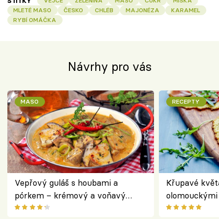
ŠTÍTKY
VEJCE
ZELENINA
MASO
CUKR
MISKA
MLETÉ MASO
ČESKO
CHLÉB
MAJONÉZA
KARAMEL
RYBÍ OMÁČKA
Návrhy pro vás
MASO
RECEPTY
Vepřový guláš s houbami a
Křupavé květ
pórkem – krémový a voňavý
olomouckými 
pokrm z jednoho hrnce
bezlepkový o