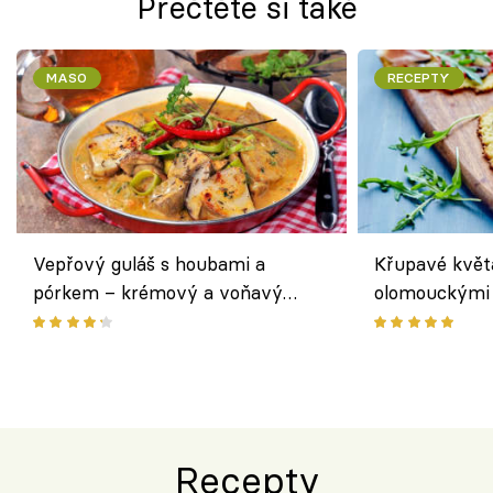
Přečtěte si také
MASO
RECEPTY
Vepřový guláš s houbami a
Křupavé květ
pórkem – krémový a voňavý
olomouckými 
pokrm z jednoho hrnce
bezlepkový o
českým sýre
Recepty