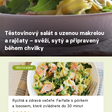
Těstovinový salát s uzenou makrelou
a rajčaty – svěží, sytý a připravený
během chvilky
TĚSTOVINY
Rychlá a zdravá večeře: Farfalle s pórkem
a lososem, které zvládnete do 30 minut