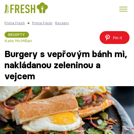
Prima Fresh
■
Prima Fresh
Recepty
Kuře
Polévky k večeři
Rychlé večeře
Trendy:
RECEPTY
Pin it
Kate McMillan
Česká kuchyně
Čokoláda
Burgery s vepřovým bánh mì,
nakládanou zeleninou a
vejcem
Témata
Recepty
Články
TV Program