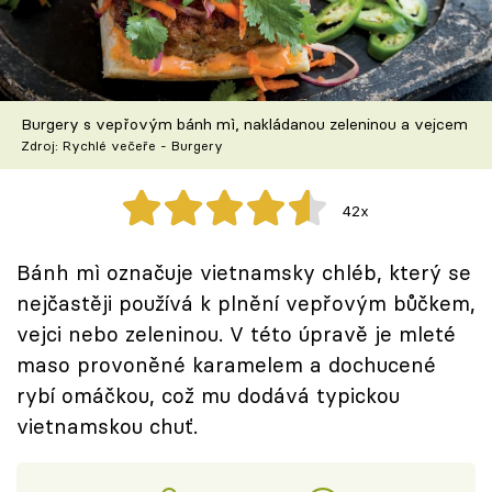
Škola vaření
Recepty z TV
Burgery s vepřovým bánh mì, nakládanou zeleninou a vejcem
Speciál: Cuketa
Zdroj: Rychlé večeře - Burgery
Těhotnej kuchař
42x
Sledujte prima+
Bánh mì označuje vietnamsky chléb, který se
nejčastěji používá k plnění vepřovým bůčkem,
Přihlášení
vejci nebo zeleninou. V této úpravě je mleté
maso provoněné karamelem a dochucené
Sledujte nás
rybí omáčkou, což mu dodává typickou
vietnamskou chuť.