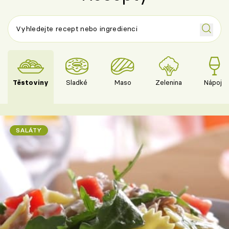
Těstoviny
Sladké
Maso
Zelenina
Nápoje
SALÁTY