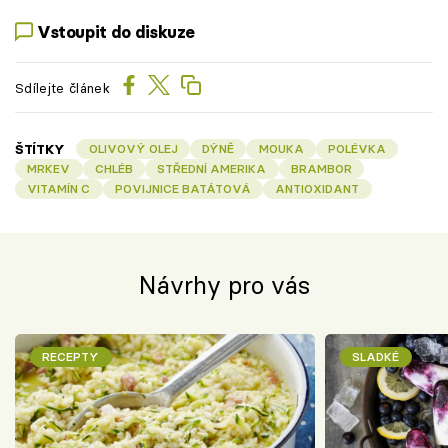
Vstoupit do diskuze
Sdílejte článek
ŠTÍTKY
OLIVOVÝ OLEJ
DÝNĚ
MOUKA
POLÉVKA
MRKEV
CHLÉB
STŘEDNÍ AMERIKA
BRAMBOR
VITAMÍN C
POVIJNICE BATÁTOVÁ
ANTIOXIDANT
Návrhy pro vás
RECEPTY
SLADKÉ