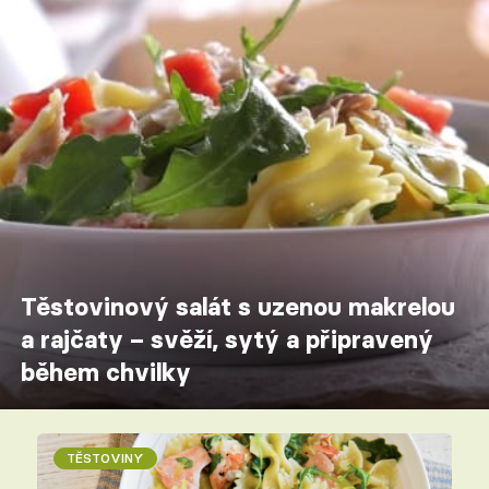
Těstovinový salát s uzenou makrelou
a rajčaty – svěží, sytý a připravený
během chvilky
TĚSTOVINY