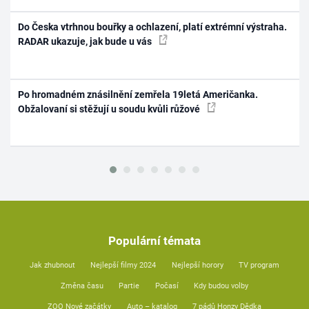
Do Česka vtrhnou bouřky a ochlazení, platí extrémní výstraha.
RADAR ukazuje, jak bude u vás
Po hromadném znásilnění zemřela 19letá Američanka.
Obžalovaní si stěžují u soudu kvůli růžové
Populární témata
Jak zhubnout
Nejlepší filmy 2024
Nejlepší horory
TV program
Změna času
Partie
Počasí
Kdy budou volby
ZOO Nové začátky
Auto – katalog
7 pádů Honzy Dědka