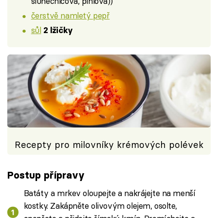
slunečnicová, piniová))
čerstvě namletý pepř
sůl
2 lžičky
Recepty pro milovníky krémových polévek
Postup přípravy
Batáty a mrkev oloupejte a nakrájejte na menší
kostky. Zakápněte olivovým olejem, osolte,