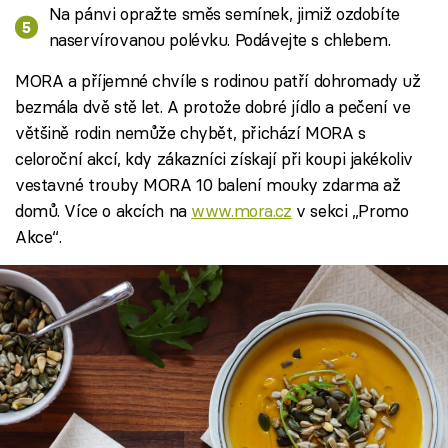
Na pánvi opražte směs semínek, jimiž ozdobíte
naservírovanou polévku. Podávejte s chlebem.
MORA a příjemné chvíle s rodinou patří dohromady už
bezmála dvě stě let. A protože dobré jídlo a pečení ve
většině rodin nemůže chybět, přichází MORA s
celoroční akcí, kdy zákazníci získají při koupi jakékoliv
vestavné trouby MORA 10 balení mouky zdarma až
domů. Více o akcích na
www.mora.cz
v sekci „Promo
Akce“.