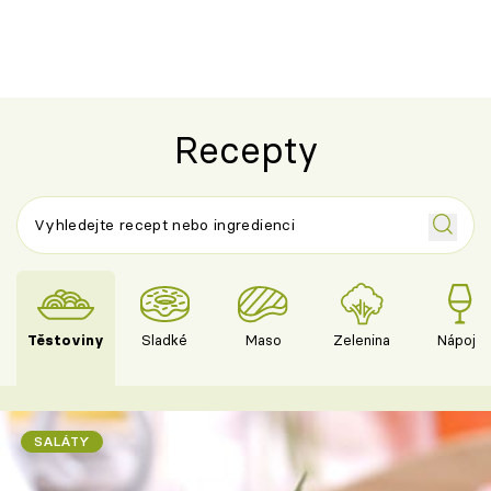
Recepty
Těstoviny
Sladké
Maso
Zelenina
Nápoje
SALÁTY