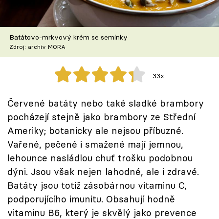
Škola vaření
Recepty z TV
Batátovo-mrkvový krém se semínky
Zdroj: archiv MORA
Speciál: Cuketa
33x
Těhotnej kuchař
Červené batáty nebo také sladké brambory
Sledujte prima+
pocházejí stejně jako brambory ze Střední
Ameriky; botanicky ale nejsou příbuzné.
Přihlášení
Vařené, pečené i smažené mají jemnou,
lehounce nasládlou chuť trošku podobnou
dýni. Jsou však nejen lahodné, ale i zdravé.
Sledujte nás
Batáty jsou totiž zásobárnou vitaminu C,
podporujícího imunitu. Obsahují hodně
vitaminu B6, který je skvělý jako prevence