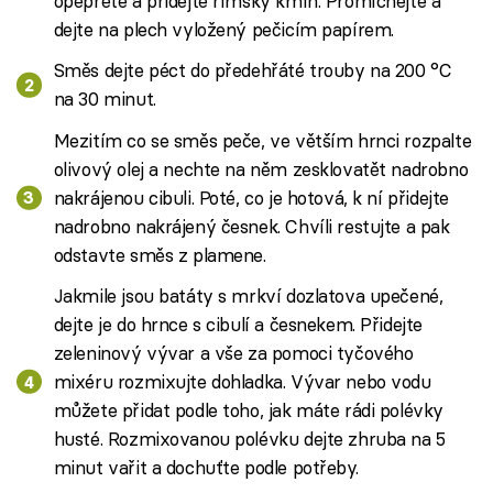
opepřete a přidejte římský kmín. Promíchejte a
dejte na plech vyložený pečicím papírem.
Směs dejte péct do předehřáté trouby na 200 °C
na 30 minut.
Mezitím co se směs peče, ve větším hrnci rozpalte
olivový olej a nechte na něm zesklovatět nadrobno
nakrájenou cibuli. Poté, co je hotová, k ní přidejte
nadrobno nakrájený česnek. Chvíli restujte a pak
odstavte směs z plamene.
Jakmile jsou batáty s mrkví dozlatova upečené,
dejte je do hrnce s cibulí a česnekem. Přidejte
zeleninový vývar a vše za pomoci tyčového
mixéru rozmixujte dohladka. Vývar nebo vodu
můžete přidat podle toho, jak máte rádi polévky
husté. Rozmixovanou polévku dejte zhruba na 5
minut vařit a dochuťte podle potřeby.