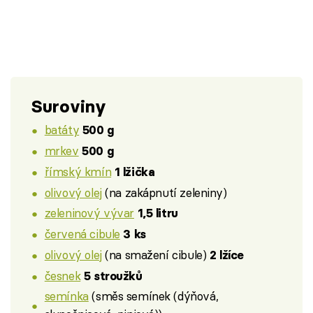
Suroviny
batáty
500 g
mrkev
500 g
římský kmín
1 lžička
olivový olej
(na zakápnutí zeleniny)
zeleninový vývar
1,5 litru
červená cibule
3 ks
olivový olej
(na smažení cibule)
2 lžíce
česnek
5 stroužků
semínka
(směs semínek (dýňová,