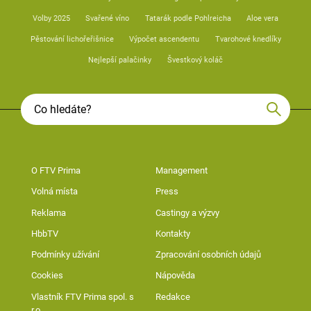
Volby 2025
Svařené víno
Tatarák podle Pohlreicha
Aloe vera
Pěstování lichořeřišnice
Výpočet ascendentu
Tvarohové knedlíky
Nejlepší palačinky
Švestkový koláč
O FTV Prima
Management
Volná místa
Press
Reklama
Castingy a výzvy
HbbTV
Kontakty
Podmínky užívání
Zpracování osobních údajů
Cookies
Nápověda
Vlastník FTV Prima spol. s
Redakce
r.o.