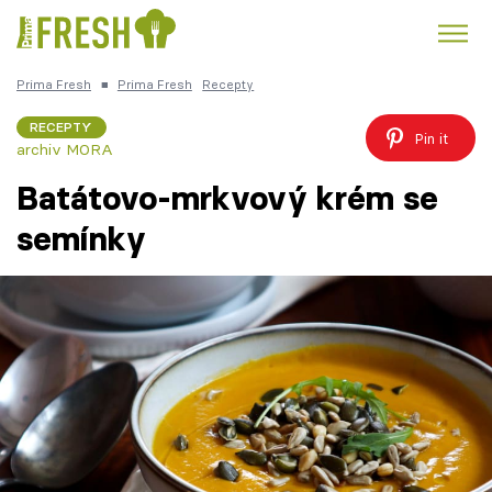
Prima Fresh
■
Prima Fresh
Recepty
Kuře
Polévky k večeři
Rychlé večeře
Trendy:
RECEPTY
Pin it
archiv MORA
Česká kuchyně
Čokoláda
Batátovo-mrkvový krém se
semínky
Témata
Recepty
Články
TV Program