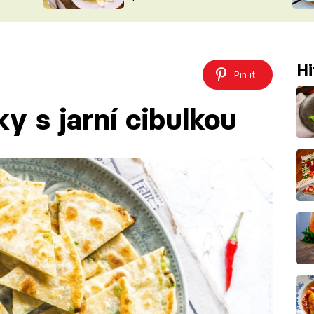
ŠÉFREDAK
VYCHYTÁVKY
SOUTĚŽ FR
NA NÁKUPECH
ČASOPIS
Hi
Pin it
ky s jarní cibulkou