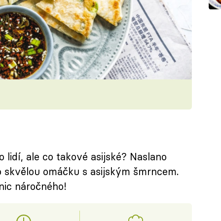
 lidí, ale co takové asijské? Naslano
 o skvělou omáčku s asijským šmrncem.
 nic náročného!