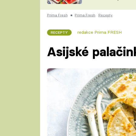
nepotřebujete troubu
ZDENĚK
ČESKO NA TALÍŘI
POHLREICH
Prima Fresh
■
Prima Fresh
Recepty
KAROLÍNA,
JAROSLAV SAPÍK
DOMÁCÍ
redakce Prima FRESH
RECEPTY
KUCHAŘKA
KAROLÍNA
KAMBERSKÁ
Asijské palačin