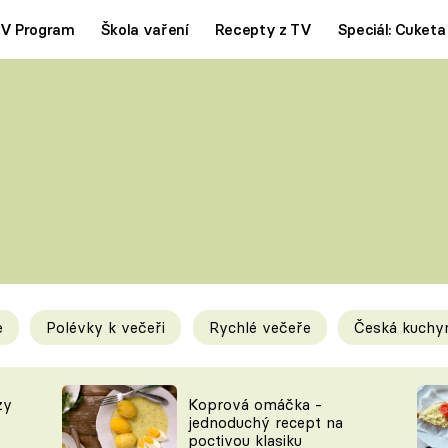
V Program
Škola vaření
Recepty z TV
Speciál: Cuketa
Polévky
Saláty
ČESKÁ KLASIKA
TĚSTOVIN
SILNÉ VÝVARY
SLADKÉ
KRÉMOVÉ
BEZMASÁ J
e
Polévky k večeři
Rychlé večeře
Česká kuchy
y
Tipy a triky
Novink
zy
Koprová omáčka -
jednoduchý recept na
poctivou klasiku
KAM ZA JÍDLEM
BLOG