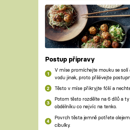
Postup přípravy
V míse promíchejte mouku se solí 
vodu jinak, proto přilévejte postupn
Těsto v míse přikryjte fólií a necht
Potom těsto rozdělte na 6 dílů a t
obdélníku co nejvíc na tenko.
Povrch těsta jemně potřete olejem
cibulky.