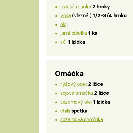
hladká mouka
2 hrnky
voda
(vlažná )
1/2–3/4 hrnku
olej
jarní cibulka
1 ks
sůl
1 lžička
Omáčka
rýžový ocet
2 lžíce
sójová omáčka
2 lžíce
sezamový olej
1 lžička
chilli
špetka
sezamová semínka