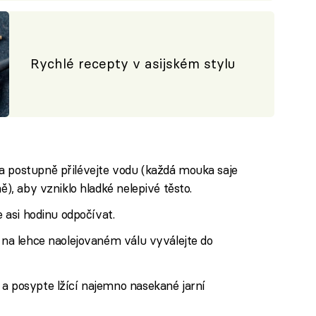
Rychlé recepty v asijském stylu
a postupně přilévejte vodu (každá mouka saje
ě), aby vzniklo hladké nelepivé těsto.
e asi hodinu odpočívat.
y na lehce naolejovaném válu vyválejte do
 a posypte lžící najemno nasekané jarní