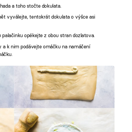
hada a toho stočte dokulata.
t vyválejte, tentokrát dokulata o výšce asi
 palačinku opékejte z obou stran dozlatova.
íky a k nim podávejte omáčku na namáčení
máčku.