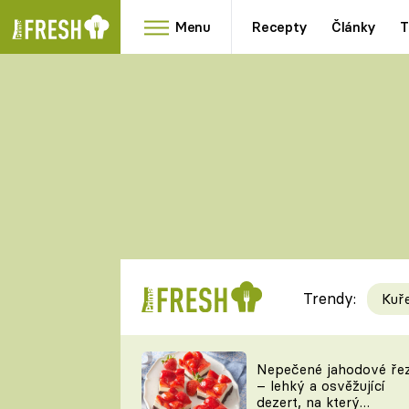
Menu
Recepty
Články
T
Oblíbené
Přílohy
recepty
HRANOLKY
HOUBY
KNEDLÍKY
DÝNĚ
KAŠE
RYCHLOVKY
Trendy:
Kuř
Populární
Videorecept
Nepečené jahodové ře
– lehký a osvěžující
kuchaři
dezert, na který
TEĎ VAŘÍ ŠÉF!