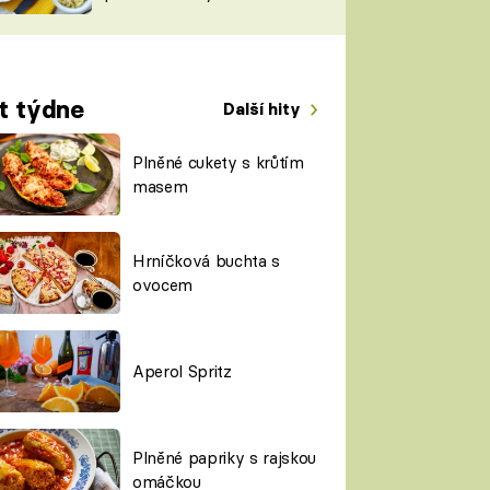
TORKY
ESH
t týdne
Další hity
Plněné cukety s krůtím
masem
Hrníčková buchta s
ovocem
Aperol Spritz
Plněné papriky s rajskou
omáčkou