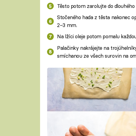
Těsto potom zarolujte do dlouhého 
Stočeného hada z těsta nakonec opě
2–3 mm.
Na lžíci oleje potom pomalu každou
Palačinky nakrájejte na trojúheln
smíchanou ze všech surovin na o