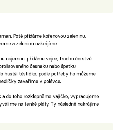
amen. Poté přidáme kořenovou zeleninu,
reme a zeleninu nakrájíme.
me najemno, přidáme vejce, trochu čerstvě
 prolisovaného česneku nebo špetku
o hustší těstíčko, podle potřeby ho můžeme
nedlíčky zavaříme v polévce.
 a do toho rozklepněme vajíčko, vypracujeme
vyválíme na tenké pláty. Ty následně nakrájíme