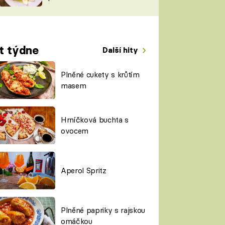
TORKY
ESH
t týdne
Další hity
Plněné cukety s krůtím
masem
Hrníčková buchta s
ovocem
Aperol Spritz
Plněné papriky s rajskou
omáčkou