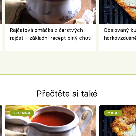
Rajčatová omáčka z čerstvých
Obalovaný kuř
rajčat – základní recept plný chuti
horkovzdušné 
novém pojetí
Olivera
Přečtěte si také
ZELENINA
MASO