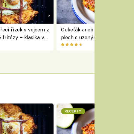
ecí řízek s vejcem z
Cukeťák aneb cuketový nákyp
fritézy – klasika v
plech s uzeným masem – skvě
 podle Jamieho
způsob, jak zpracovat přerostl
cukety
RECEPTY