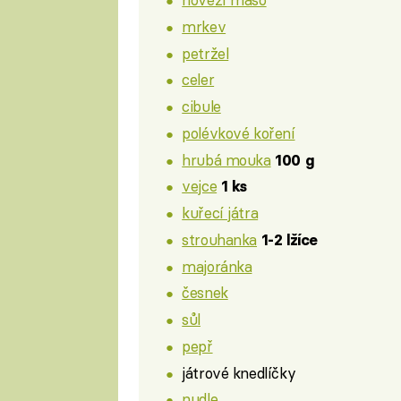
mrkev
petržel
celer
cibule
polévkové koření
hrubá mouka
100 g
vejce
1 ks
kuřecí játra
strouhanka
1-2 lžíce
majoránka
česnek
sůl
pepř
játrové knedlíčky
nudle