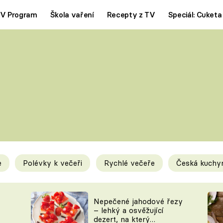
V Program
Škola vaření
Recepty z TV
Speciál: Cuketa
Polévky
Saláty
ČESKÁ KLASIKA
TĚSTOVIN
SILNÉ VÝVARY
SLADKÉ
KRÉMOVÉ
BEZMASÁ J
e
Polévky k večeři
Rychlé večeře
Česká kuchy
y
Tipy a triky
Novink
Nepečené jahodové řezy
– lehký a osvěžující
dezert, na který
KAM ZA JÍDLEM
BLOG