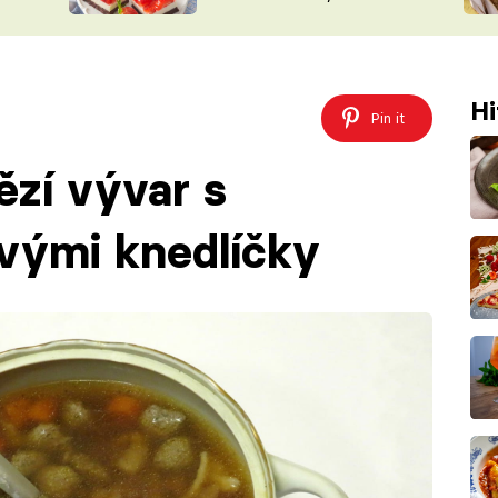
nepotřebujete troubu
ŠÉFREDAK
VYCHYTÁVKY
SOUTĚŽ FR
NA NÁKUPECH
ČASOPIS
Hi
Pin it
ězí vývar s
ovými knedlíčky