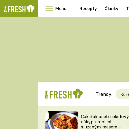
Menu
Recepty
Články
T
Oblíbené
Přílohy
recepty
HRANOLKY
HOUBY
KNEDLÍKY
DÝNĚ
KAŠE
RYCHLOVKY
Trendy:
Kuř
Populární
Videorecept
Cukeťák aneb cuketový
nákyp na plech
kuchaři
s uzeným masem –
TEĎ VAŘÍ ŠÉF!