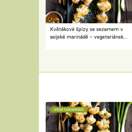
Květákové špízy se sezamem v
asijské marinádě – vegetariánská
chuťovka z grilu
VEGETARIÁNSKÉ