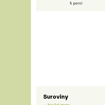
5 porcí
Suroviny
hovězí maso