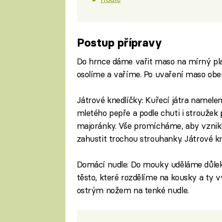
Postup přípravy
Do hrnce dáme vařit maso na mírný pl
osolíme a vaříme. Po uvaření maso obe
Játrové knedlíčky: Kuřecí játra namele
mletého pepře a podle chuti i stroužek
majoránky. Vše promícháme, aby vznikl
zahustit trochou strouhanky. Játrové k
Domácí nudle: Do mouky uděláme důlek
těsto, které rozdělíme na kousky a ty 
ostrým nožem na tenké nudle.