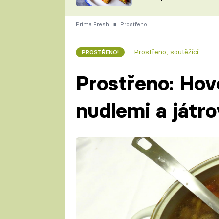
skvělý způsob, jak
ZDENĚK
zpracovat přerostlé
ČESKO NA TALÍŘI
cukety
POHLREICH
Prima Fresh
■
Prostřeno!
KAROLÍNA,
JAROSLAV SAPÍK
DOMÁCÍ
Prostřeno, soutěžící
PROSTŘENO!
KUCHAŘKA
KAROLÍNA
KAMBERSKÁ
Prostřeno: Hov
nudlemi a játr