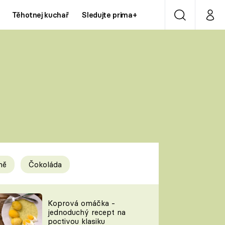
Těhotnej kuchař
Sledujte prima+
Vyhledávání
Můj p
Prima+
Y
CNN Prima NEWS
Prima ZOOM
ÍDLA
Prima LIVING
Prima Ženy
ně
Čokoláda
Prima LAJK
y
Koprová omáčka -
jednoduchý recept na
Sledujte nás
poctivou klasiku