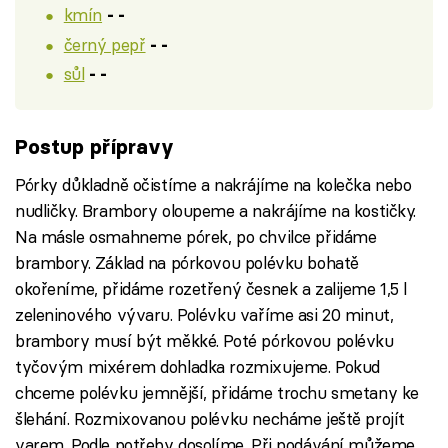
kmín
- -
černý pepř
- -
sůl
- -
Postup přípravy
Pórky důkladně očistíme a nakrájíme na kolečka nebo
nudličky. Brambory oloupeme a nakrájíme na kostičky.
Na másle osmahneme pórek, po chvilce přidáme
brambory. Základ na pórkovou polévku bohatě
okořeníme, přidáme rozetřený česnek a zalijeme 1,5 l
zeleninového vývaru. Polévku vaříme asi 20 minut,
brambory musí být měkké. Poté pórkovou polévku
tyčovým mixérem dohladka rozmixujeme. Pokud
chceme polévku jemnější, přidáme trochu smetany ke
šlehání. Rozmixovanou polévku necháme ještě projít
varem. Podle potřeby dosolíme. Při podávání můžeme