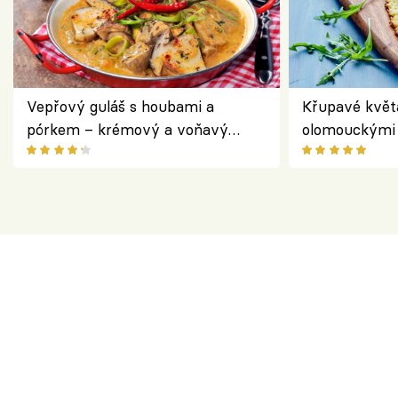
Vepřový guláš s houbami a
Křupavé květ
pórkem – krémový a voňavý
olomouckými 
pokrm z jednoho hrnce
bezlepkový o
českým sýre