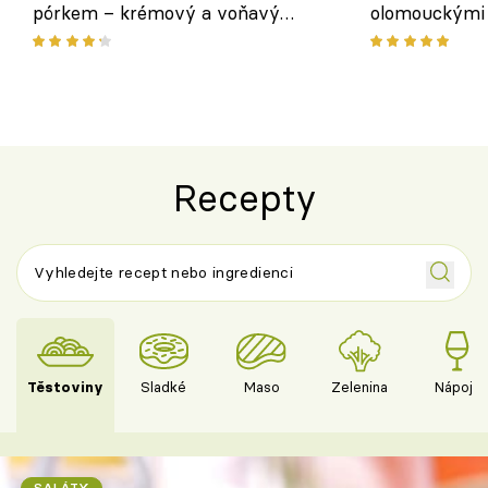
pórkem – krémový a voňavý
olomouckými 
pokrm z jednoho hrnce
bezlepkový o
českým sýre
Recepty
Těstoviny
Sladké
Maso
Zelenina
Nápoje
SALÁTY