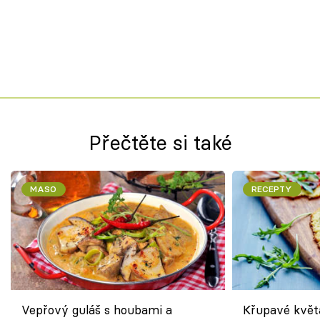
Přečtěte si také
MASO
RECEPTY
Vepřový guláš s houbami a
Křupavé květ