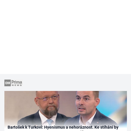
Bartošek k Turkovi: Hyenismus a nehoráznost. Ke stíhání by