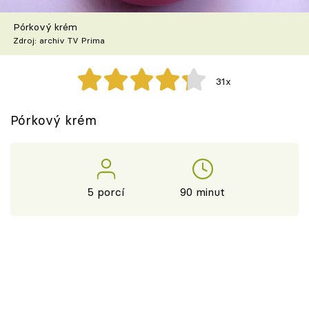
Škola vaření
Pórkový krém
Zdroj: archiv TV Prima
Recepty z TV
Speciál: Cuketa
31x
Těhotnej kuchař
Pórkový krém
Sledujte prima+
Přihlášení
5 porcí
90 minut
Sledujte nás