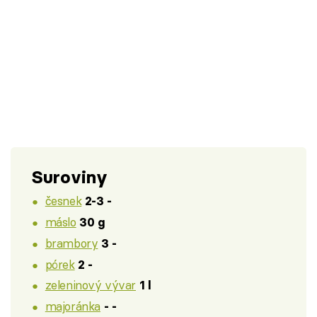
Suroviny
česnek
2-3 -
máslo
30 g
brambory
3 -
pórek
2 -
zeleninový vývar
1 l
majoránka
- -