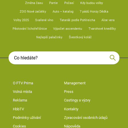
Změna času
Partie
Počasí
Kdy budou volby
ZOO Nové začátky
Auto – katalog
7 pádů Honzy Dědka
Volby 2025
Svařené víno
Tatarák podle Pohlreicha
Aloe vera
Pěstování lichořeřišnice
Výpočet ascendentu
Tvarohové knedlíky
Nejlepší palačinky
Švestkový koláč
O FTV Prima
Management
Volná místa
Press
Reklama
Castingy a výzvy
HbbTV
Kontakty
Podmínky užívání
Zpracování osobních údajů
Cookies
Nápověda