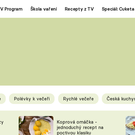
V Program
Škola vaření
Recepty z TV
Speciál: Cuketa
Polévky
Saláty
ČESKÁ KLASIKA
TĚSTOVIN
SILNÉ VÝVARY
SLADKÉ
KRÉMOVÉ
BEZMASÁ J
e
Polévky k večeři
Rychlé večeře
Česká kuchy
y
Tipy a triky
Novink
zy
Koprová omáčka -
jednoduchý recept na
poctivou klasiku
KAM ZA JÍDLEM
BLOG