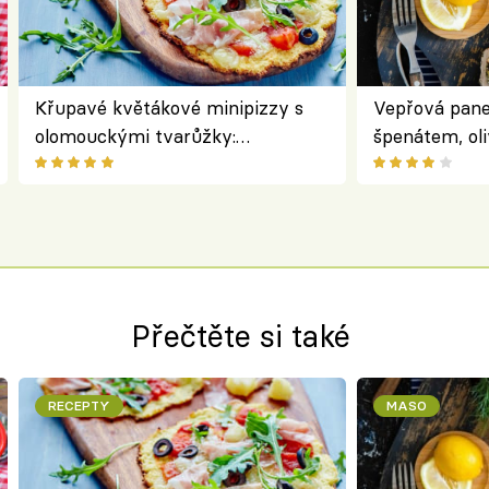
Křupavé květákové minipizzy s
Vepřová pane
olomouckými tvarůžky:
špenátem, oli
bezlepkový oběd s typicky
perfektní st
českým sýrem
roládu
Přečtěte si také
RECEPTY
MASO