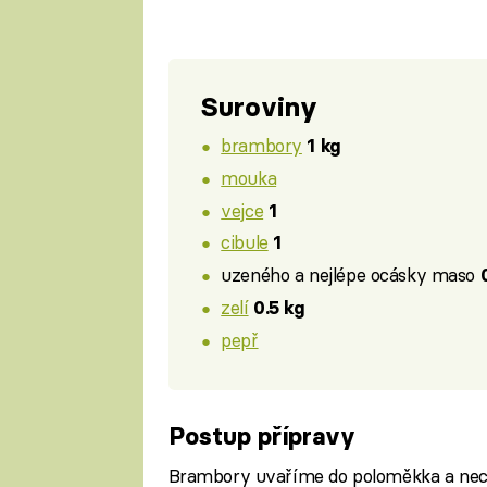
Suroviny
brambory
1 kg
mouka
vejce
1
cibule
1
uzeného a nejlépe ocásky maso
zelí
0.5 kg
pepř
Postup přípravy
Brambory uvaříme do poloměkka a nec