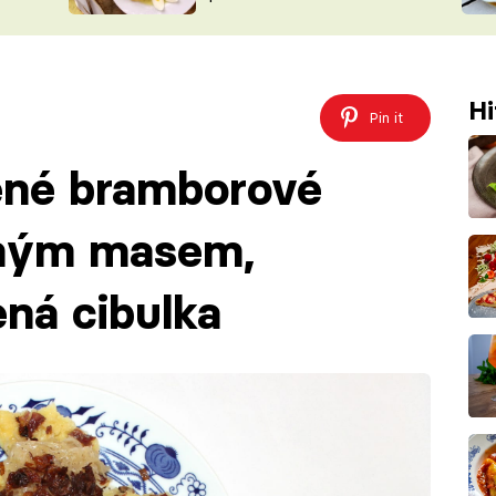
ŠÉFREDAK
VYCHYTÁVKY
SOUTĚŽ FR
NA NÁKUPECH
ČASOPIS
Hi
Pin it
ěné bramborové
eným masem,
ená cibulka