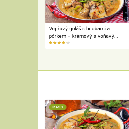
Vepřový guláš s houbami a
pórkem – krémový a voňavý
pokrm z jednoho hrnce
MASO