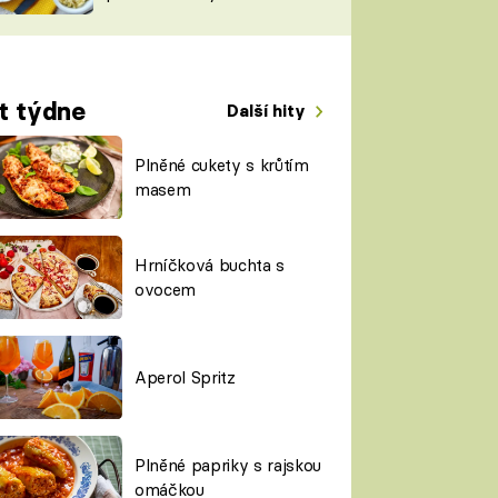
TORKY
ESH
t týdne
Další hity
Plněné cukety s krůtím
masem
Hrníčková buchta s
ovocem
Aperol Spritz
Plněné papriky s rajskou
omáčkou