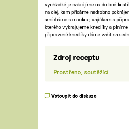
vychladké je nakrájíme na drobné kosti
na olej, kam přidáme nadrobno pokráj
smícháme s moukou, vajíčkem a připrav
kterého vykrajujeme knedlíky a plníme
připravené knedlíky dáme vařit na sedm
Zdroj receptu
Prostřeno, soutěžící
Vstoupit do diskuze