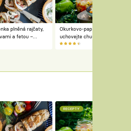
nka plněná rajčaty,
Okurkovo-papriková čalamáda 
vami a fetou –
uchovejte chuť letní zeleniny n
ředomořský recept na
zimu
RECEPTY