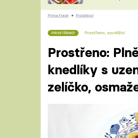
nepotřebujete troubu
ZDENĚK
ČESKO NA TALÍŘI
POHLREICH
Prima Fresh
■
Prostřeno!
KAROLÍNA,
JAROSLAV SAPÍK
DOMÁCÍ
Prostřeno, soutěžící
PROSTŘENO!
KUCHAŘKA
KAROLÍNA
KAMBERSKÁ
Prostřeno: Pln
knedlíky s uz
zelíčko, osmaž