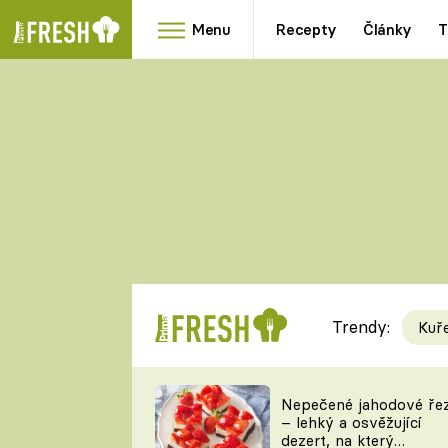
Menu
Recepty
Články
T
Oblíbené
Přílohy
recepty
HRANOLKY
HOUBY
KNEDLÍKY
DÝNĚ
KAŠE
RYCHLOVKY
Trendy:
Kuř
Populární
Videorecept
Nepečené jahodové ře
– lehký a osvěžující
kuchaři
dezert, na který
TEĎ VAŘÍ ŠÉF!