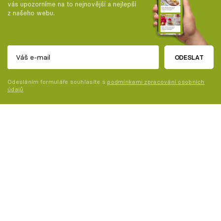
vás upozorníme na to nejnovější a nejlepší
z našeho webu.
ODESLAT
Odesláním formuláře souhlasíte s
podmínkami zpracování osobních
údajů