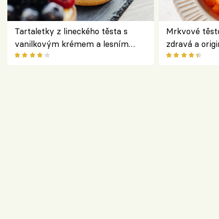
Tartaletky z lineckého těsta s
Mrkvové těst
vanilkovým krémem a lesním
zdravá a origi
ovocem podle Bread Society
klasiky