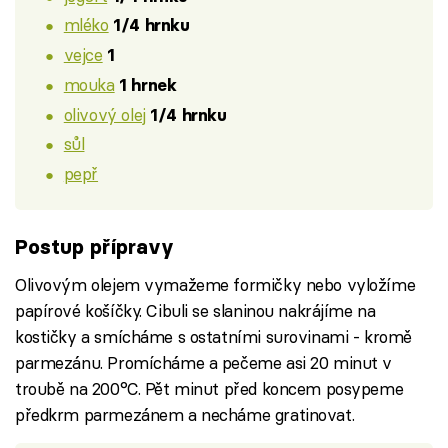
mléko
1/4 hrnku
vejce
1
mouka
1 hrnek
olivový olej
1/4 hrnku
sůl
pepř
Postup přípravy
Olivovým olejem vymažeme formičky nebo vyložíme
papírové košíčky. Cibuli se slaninou nakrájíme na
kostičky a smícháme s ostatními surovinami - kromě
parmezánu. Promícháme a pečeme asi 20 minut v
troubě na 200°C. Pět minut před koncem posypeme
předkrm parmezánem a necháme gratinovat.