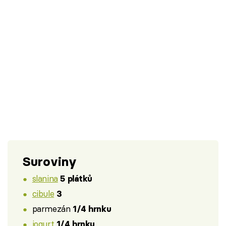
Suroviny
slanina
5 plátků
cibule
3
parmezán
1/4 hrnku
jogurt
1/4 hrnku