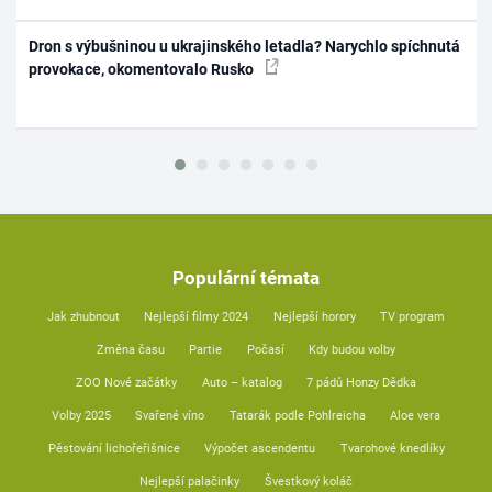
Dron s výbušninou u ukrajinského letadla? Narychlo spíchnutá
provokace, okomentovalo Rusko
Populární témata
Jak zhubnout
Nejlepší filmy 2024
Nejlepší horory
TV program
Změna času
Partie
Počasí
Kdy budou volby
ZOO Nové začátky
Auto – katalog
7 pádů Honzy Dědka
Volby 2025
Svařené víno
Tatarák podle Pohlreicha
Aloe vera
Pěstování lichořeřišnice
Výpočet ascendentu
Tvarohové knedlíky
Nejlepší palačinky
Švestkový koláč