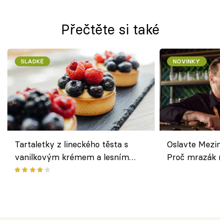
Přečtěte si také
SLADKÉ
NOVINKY
Tartaletky z lineckého těsta s
Oslavte Mezin
vanilkovým krémem a lesním
Proč mrazák n
ovocem podle Bread Society
horku vsadit 