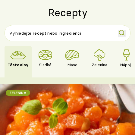
Recepty
Těstoviny
Sladké
Maso
Zelenina
Nápoje
ZELENINA