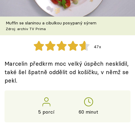
Škola vaření
Recepty z TV
Muffin se slaninou a cibulkou posypaný sýrem
Zdroj: archiv TV Prima
Speciál: Cuketa
47x
Těhotnej kuchař
Marcelin předkrm moc velký úspěch nesklidil,
Sledujte prima+
také šel špatně oddělit od košíčku, v němž se
pekl.
Přihlášení
Sledujte nás
5 porcí
60 minut