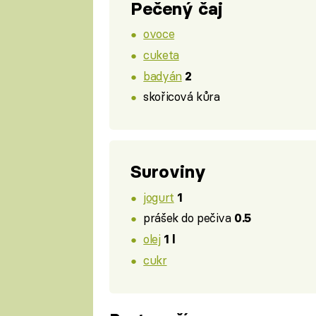
Pečený čaj
ovoce
cuketa
badyán
2
skořicová kůra
Suroviny
jogurt
1
prášek do pečiva
0.5
olej
1 l
cukr