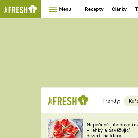
Menu
Recepty
Články
T
Oblíbené
Přílohy
recepty
HRANOLKY
HOUBY
KNEDLÍKY
DÝNĚ
KAŠE
RYCHLOVKY
Trendy:
Kuř
Populární
Videorecept
Nepečené jahodové ře
– lehký a osvěžující
kuchaři
dezert, na který
TEĎ VAŘÍ ŠÉF!