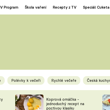
V Program
Škola vaření
Recepty z TV
Speciál: Cuketa
Polévky
Saláty
ČESKÁ KLASIKA
TĚSTOVIN
SILNÉ VÝVARY
SLADKÉ
KRÉMOVÉ
BEZMASÁ J
e
Polévky k večeři
Rychlé večeře
Česká kuchy
y
Tipy a triky
Novink
zy
Koprová omáčka -
jednoduchý recept na
poctivou klasiku
KAM ZA JÍDLEM
BLOG