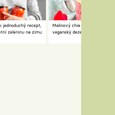
: jednoduchý recept,
Malinový chia pudink s kokose
etní zeleninu na zimu
veganský dezert plný ovoce a
ořechů