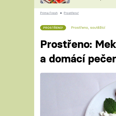
nepotřebujete troubu
ZDENĚK
ČESKO NA TALÍŘI
POHLREICH
Prima Fresh
■
Prostřeno!
KAROLÍNA,
JAROSLAV SAPÍK
DOMÁCÍ
Prostřeno, soutěžící
PROSTŘENO!
KUCHAŘKA
KAROLÍNA
KAMBERSKÁ
Prostřeno: Mek
a domácí pečen