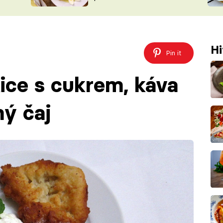
ŠÉFREDAK
VYCHYTÁVKY
SOUTĚŽ FR
NA NÁKUPECH
ČASOPIS
Hi
Pin it
ice s cukrem, káva
ý čaj