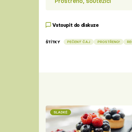
Prostřeno, soutěžící
Vstoupit do diskuze
ŠTÍTKY
PEČENÝ ČAJ
PROSTŘENO!
RE
SLADKÉ