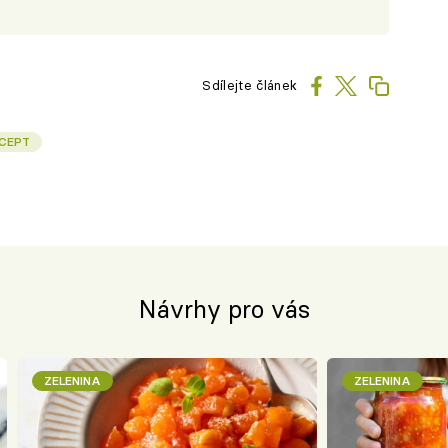
Sdílejte článek
CEPT
Návrhy pro vás
ZELENINA
ZELENINA