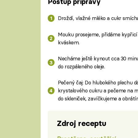
Postup přípravy
Droždí, vlažné mléko a cukr smíc
Mouku prosejeme, přidáme kypřic
kváskem.
Necháme ještě kynout cca 30 minu
do rozpáleného oleje.
Pečený čaj: Do hlubokého plechu 
krystalového cukru a pečeme na 
do skleniček, zavíčkujeme a obrát
Zdroj receptu