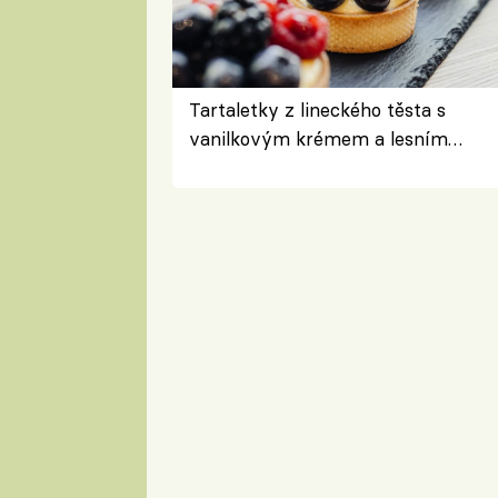
Tartaletky z lineckého těsta s
vanilkovým krémem a lesním
ovocem podle Bread Society