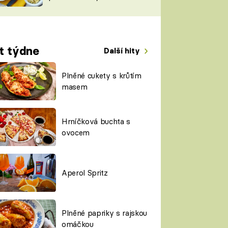
TORKY
ESH
t týdne
Další hity
Plněné cukety s krůtím
masem
Hrníčková buchta s
ovocem
Aperol Spritz
Plněné papriky s rajskou
omáčkou