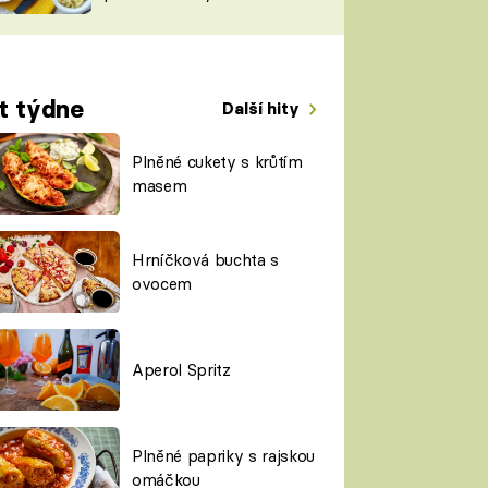
TORKY
ESH
t týdne
Další hity
Plněné cukety s krůtím
masem
Hrníčková buchta s
ovocem
Aperol Spritz
Plněné papriky s rajskou
omáčkou