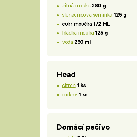
žitná mouka
280 g
slunečnicová semínka
125 g
cukr moučka
1/2 ML
hladká mouka
125 g
voda
250 ml
Head
citron
1 ks
mrkev
1 ks
Domácí pečivo