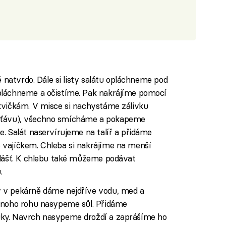
ě natvrdo. Dále si listy salátu opláchneme pod
pláchneme a očistíme. Pak nakrájíme pomocí
kvičkám. V misce si nachystáme zálivku
ou šťávu), všechno smícháme a pokapeme
. Salát naservírujeme na talíř a přidáme
 vajíčkem. Chleba si nakrájíme na menší
vlášť. K chlebu také můžeme podávat
.
 v pekárně dáme nejdříve vodu, med a
dnoho rohu nasypeme sůl. Přidáme
ky. Navrch nasypeme droždí a zaprášíme ho