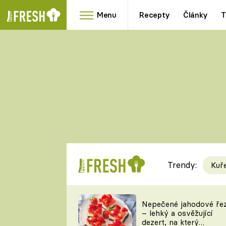
Menu
Recepty
Články
T
Oblíbené
Přílohy
recepty
HRANOLKY
HOUBY
KNEDLÍKY
DÝNĚ
KAŠE
RYCHLOVKY
Trendy:
Kuř
Populární
Videorecept
Nepečené jahodové ře
– lehký a osvěžující
kuchaři
dezert, na který
TEĎ VAŘÍ ŠÉF!