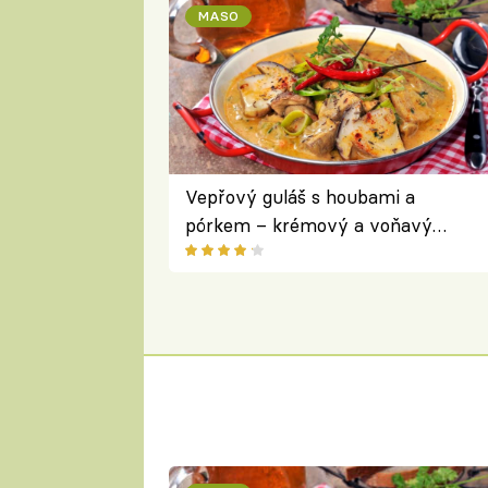
MASO
Vepřový guláš s houbami a
pórkem – krémový a voňavý
pokrm z jednoho hrnce