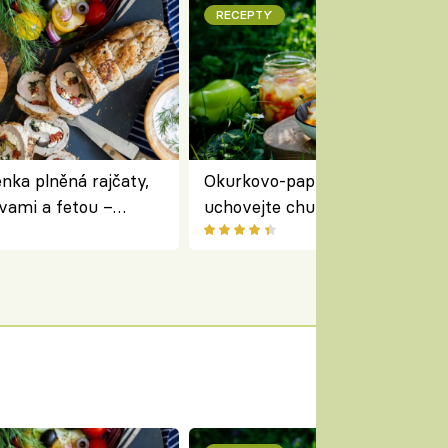
RECEPTY
nka plněná rajčaty,
Okurkovo-papriková čalamáda 
vami a fetou –
uchovejte chuť letní zeleniny n
ředomořský recept na
zimu