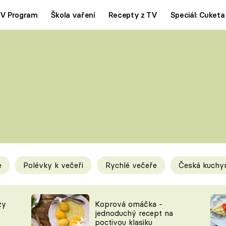
V Program
Škola vaření
Recepty z TV
Speciál: Cuketa
Polévky
Saláty
ČESKÁ KLASIKA
TĚSTOVIN
SILNÉ VÝVARY
SLADKÉ
KRÉMOVÉ
BEZMASÁ J
e
Polévky k večeři
Rychlé večeře
Česká kuchy
y
Tipy a triky
Novink
zy
Koprová omáčka -
jednoduchý recept na
poctivou klasiku
KAM ZA JÍDLEM
BLOG