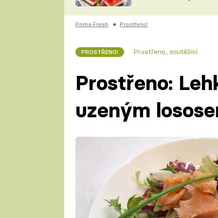
nepotřebujete troubu
ZDENĚK
ČESKO NA TALÍŘI
POHLREICH
Prima Fresh
■
Prostřeno!
KAROLÍNA,
JAROSLAV SAPÍK
DOMÁCÍ
Prostřeno, soutěžící
PROSTŘENO!
KUCHAŘKA
KAROLÍNA
KAMBERSKÁ
Prostřeno: Leh
uzeným losose