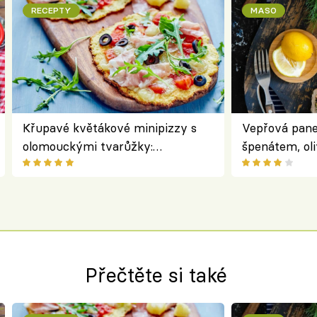
RECEPTY
MASO
Křupavé květákové minipizzy s
Vepřová pane
olomouckými tvarůžky:
špenátem, oli
bezlepkový oběd s typicky
perfektní st
českým sýrem
roládu
Přečtěte si také