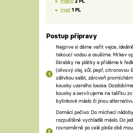
máslo
2 PL
med
1 PL
Postup přípravy
Nejprve si dáme vařit vejce, ideáln
tekoucí vodou a osušíme. Mrkev o
škrabky na plátky a přidáme k řed
(olivový olej, sůl, pepř, citronov
zálivkou salát, zároveň promícháme
kousky uzeného lososa. Dozdobíme
kousky a servírujeme na talířku z
bylinkové máslo či jinou alternativu
Domácí pečivo: Do míchací nádoby
rozpuštěné vychladlé máslo. Do je
rovnoměrně po celé ploše obě mou