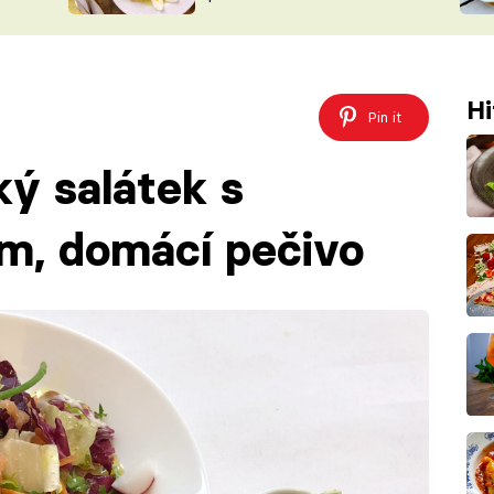
ŠÉFREDAK
VYCHYTÁVKY
SOUTĚŽ FR
NA NÁKUPECH
ČASOPIS
Hi
Pin it
ký salátek s
m, domácí pečivo