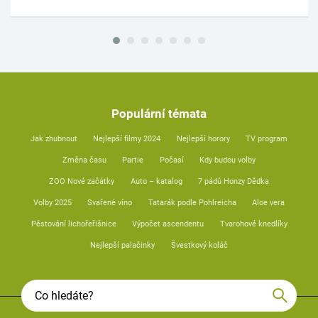
Populární témata
Jak zhubnout
Nejlepší filmy 2024
Nejlepší horory
TV program
Změna času
Partie
Počasí
Kdy budou volby
ZOO Nové začátky
Auto – katalog
7 pádů Honzy Dědka
Volby 2025
Svařené víno
Tatarák podle Pohlreicha
Aloe vera
Pěstování lichořeřišnice
Výpočet ascendentu
Tvarohové knedlíky
Nejlepší palačinky
Švestkový koláč