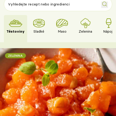
Těstoviny
Sladké
Maso
Zelenina
Nápoje
ZELENINA