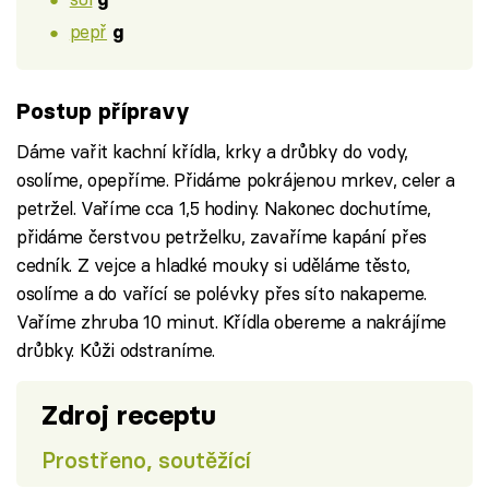
pepř
g
Postup přípravy
Dáme vařit kachní křídla, krky a drůbky do vody,
osolíme, opepříme. Přidáme pokrájenou mrkev, celer a
petržel. Vaříme cca 1,5 hodiny. Nakonec dochutíme,
přidáme čerstvou petrželku, zavaříme kapání přes
cedník. Z vejce a hladké mouky si uděláme těsto,
osolíme a do vařící se polévky přes síto nakapeme.
Vaříme zhruba 10 minut. Křídla obereme a nakrájíme
drůbky. Kůži odstraníme.
Zdroj receptu
Prostřeno, soutěžící