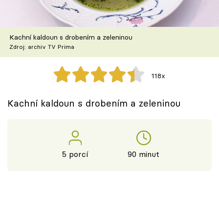
Škola vaření
Recepty z TV
Kachní kaldoun s drobením a zeleninou
Zdroj: archiv TV Prima
Speciál: Cuketa
118x
Těhotnej kuchař
Kachní kaldoun s drobením a zeleninou
Sledujte prima+
Přihlášení
5 porcí
90 minut
Sledujte nás