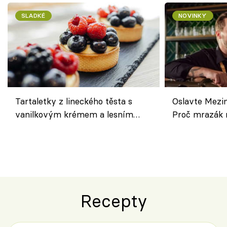
SLADKÉ
NOVINKY
Tartaletky z lineckého těsta s
Oslavte Mezin
vanilkovým krémem a lesním
Proč mrazák n
ovocem podle Bread Society
horku vsadit 
Recepty