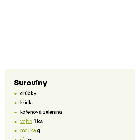
Suroviny
drůbky
křídla
kořenová zelenina
vejce
1 ks
mouka
g
sůl
g