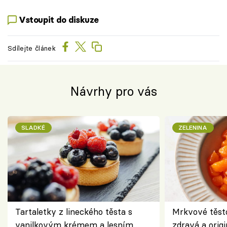
Vstoupit do diskuze
Sdílejte článek
Návrhy pro vás
SLADKÉ
ZELENINA
Tartaletky z lineckého těsta s
Mrkvové těst
vanilkovým krémem a lesním
zdravá a origi