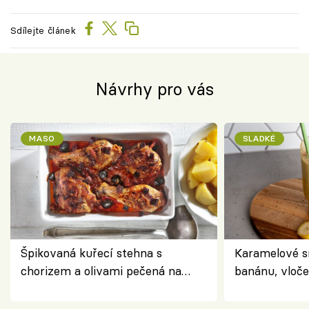
Sdílejte článek
Návrhy pro vás
MASO
SLADKÉ
Špikovaná kuřecí stehna s
Karamelové s
chorizem a olivami pečená na
banánu, vloče
letní zelenině – šťavnaté maso s
snídaně do sk
výraznou chutí inspirovanou