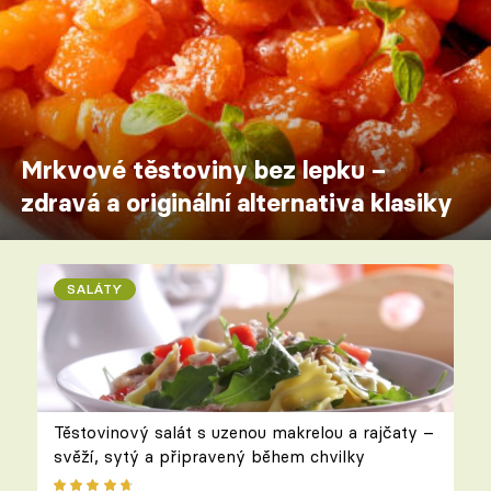
Mrkvové těstoviny bez lepku –
zdravá a originální alternativa klasiky
SALÁTY
Těstovinový salát s uzenou makrelou a rajčaty –
svěží, sytý a připravený během chvilky