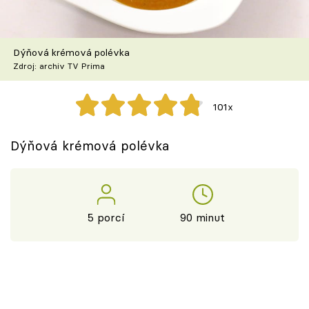
Škola vaření
Recepty z TV
Dýňová krémová polévka
Zdroj: archiv TV Prima
Speciál: Cuketa
101x
Těhotnej kuchař
Dýňová krémová polévka
Sledujte prima+
Přihlášení
5 porcí
90 minut
Sledujte nás