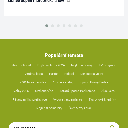
Slunce doplní meteorická show
Populární témata
Jak zhubnout
Nejlepší filmy 2024
Nejlepší horory
TV program
Změna času
Partie
Počasí
Kdy budou volby
ZOO Nové začátky
Auto – katalog
7 pádů Honzy Dědka
Volby 2025
Svařené víno
Tatarák podle Pohlreicha
Aloe vera
Pěstování lichořeřišnice
Výpočet ascendentu
Tvarohové knedlíky
Nejlepší palačinky
Švestkový koláč