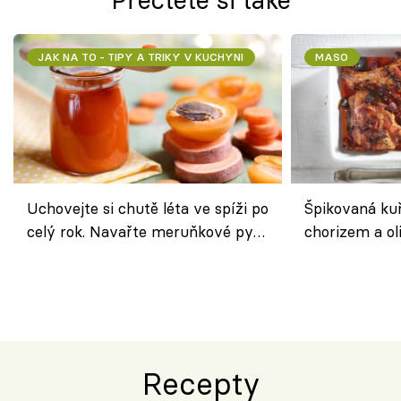
JAK NA TO - TIPY A TRIKY V KUCHYNI
MASO
Uchovejte si chutě léta ve spíži po
Špikovaná kuř
celý rok. Navařte meruňkové pyré
chorizem a o
nebo středomořské sugo
letní zelenin
výraznou chu
Španělskem
Recepty