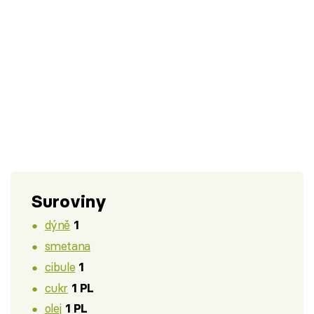
Suroviny
dýně
1
smetana
cibule
1
cukr
1 PL
olej
1 PL