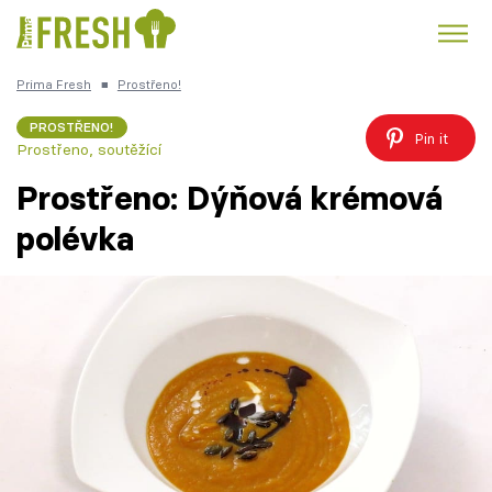
Prima Fresh
■
Prostřeno!
Kuře
Polévky k večeři
Rychlé večeře
Trendy:
PROSTŘENO!
Pin it
Prostřeno, soutěžící
Česká kuchyně
Čokoláda
Prostřeno: Dýňová krémová
polévka
Témata
Recepty
Články
TV Program