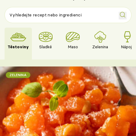
Těstoviny
Sladké
Maso
Zelenina
Nápoje
ZELENINA