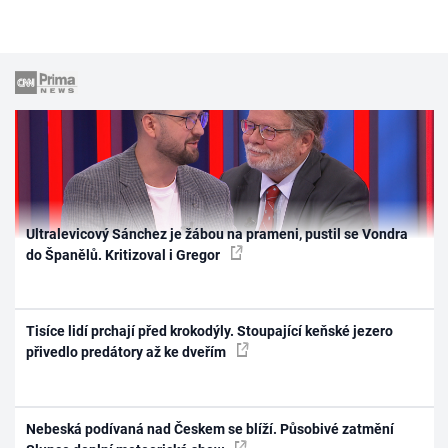
Ultralevicový Sánchez je žábou na prameni, pustil se Vondra
do Španělů. Kritizoval i Gregor
Tisíce lidí prchají před krokodýly. Stoupající keňské jezero
přivedlo predátory až ke dveřím
Nebeská podívaná nad Českem se blíží. Působivé zatmění