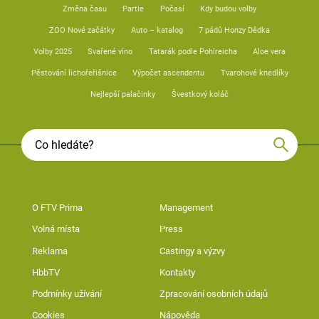
Změna času
Partie
Počasí
Kdy budou volby
ZOO Nové začátky
Auto – katalog
7 pádů Honzy Dědka
Volby 2025
Svařené víno
Tatarák podle Pohlreicha
Aloe vera
Pěstování lichořeřišnice
Výpočet ascendentu
Tvarohové knedlíky
Nejlepší palačinky
Švestkový koláč
O FTV Prima
Management
Volná místa
Press
Reklama
Castingy a výzvy
HbbTV
Kontakty
Podmínky užívání
Zpracování osobních údajů
Cookies
Nápověda