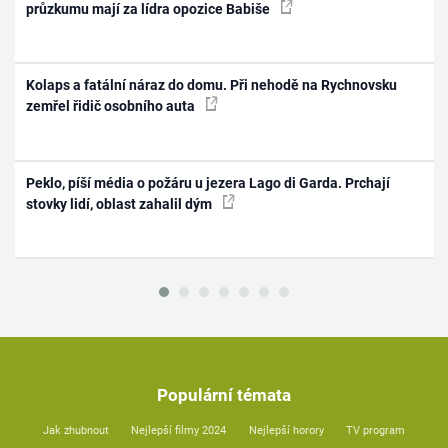
průzkumu mají za lídra opozice Babiše
Kolaps a fatální náraz do domu. Při nehodě na Rychnovsku
zemřel řidič osobního auta
Peklo, píší média o požáru u jezera Lago di Garda. Prchají
stovky lidí, oblast zahalil dým
Populární témata
Jak zhubnout
Nejlepší filmy 2024
Nejlepší horory
TV program