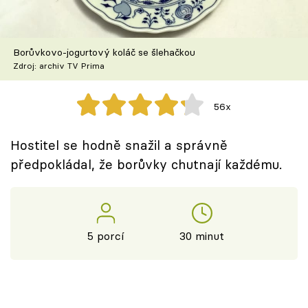
Škola vaření
Recepty z TV
Borůvkovo-jogurtový koláč se šlehačkou
Zdroj: archiv TV Prima
Speciál: Cuketa
56x
Těhotnej kuchař
Hostitel se hodně snažil a správně
Sledujte prima+
předpokládal, že borůvky chutnají každému.
Přihlášení
5 porcí
30 minut
Sledujte nás