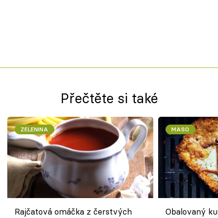
Přečtěte si také
ZELENINA
MASO
Rajčatová omáčka z čerstvých
Obalovaný kuř