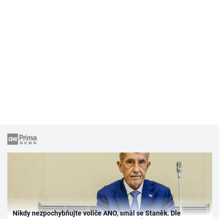
Nikdy nezpochybňujte voliče ANO, smál se Staněk. Dle