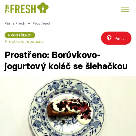
Prima Fresh
■
Prostřeno!
Kuře
Polévky k večeři
Rychlé večeře
Trendy:
PROSTŘENO!
Pin it
Prostřeno, soutěžící
Česká kuchyně
Čokoláda
Prostřeno: Borůvkovo-
jogurtový koláč se šlehačkou
Témata
Recepty
Články
TV Program