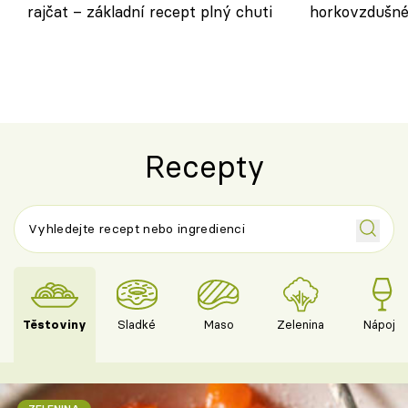
rajčat – základní recept plný chuti
horkovzdušné 
novém pojetí
Olivera
Recepty
Těstoviny
Sladké
Maso
Zelenina
Nápoje