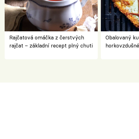
Rajčatová omáčka z čerstvých
Obalovaný kuř
rajčat – základní recept plný chuti
horkovzdušné 
novém pojetí
Olivera