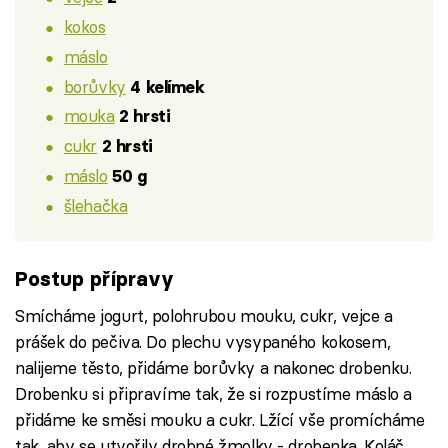
kokos
máslo
borůvky
4 kelímek
mouka
2 hrsti
cukr
2 hrsti
máslo
50 g
šlehačka
Postup přípravy
Smícháme jogurt, polohrubou mouku, cukr, vejce a
prášek do pečiva. Do plechu vysypaného kokosem,
nalijeme těsto, přidáme borůvky a nakonec drobenku.
Drobenku si připravíme tak, že si rozpustíme máslo a
přidáme ke směsi mouku a cukr. Lžící vše promícháme
tak, aby se utvořily drobné žmolky - drobenka. Koláč