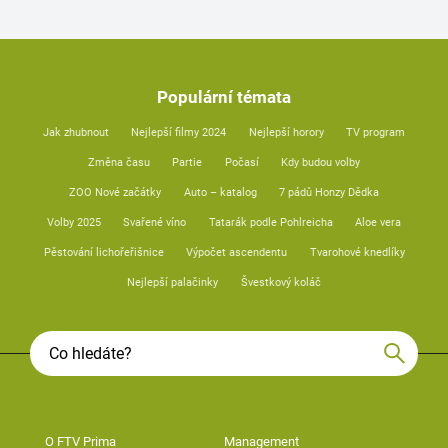
Populární témata
Jak zhubnout
Nejlepší filmy 2024
Nejlepší horory
TV program
Změna času
Partie
Počasí
Kdy budou volby
ZOO Nové začátky
Auto – katalog
7 pádů Honzy Dědka
Volby 2025
Svařené víno
Tatarák podle Pohlreicha
Aloe vera
Pěstování lichořeřišnice
Výpočet ascendentu
Tvarohové knedlíky
Nejlepší palačinky
Švestkový koláč
O FTV Prima
Management