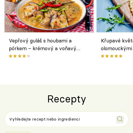
Vepřový guláš s houbami a
Křupavé květ
pórkem – krémový a voňavý
olomouckými 
pokrm z jednoho hrnce
bezlepkový o
českým sýre
Recepty