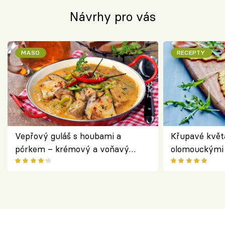
Návrhy pro vás
MASO
RECEPTY
Vepřový guláš s houbami a
Křupavé květ
pórkem – krémový a voňavý
olomouckými 
pokrm z jednoho hrnce
bezlepkový o
českým sýre