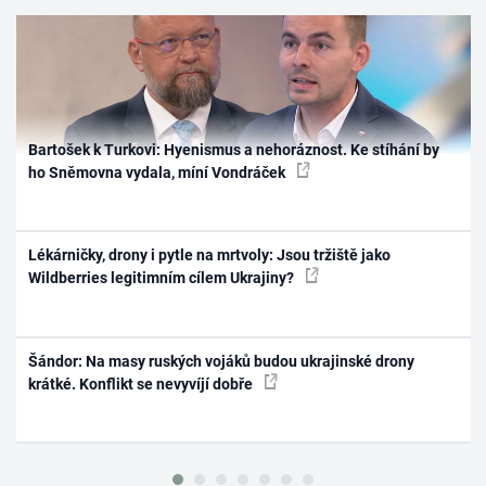
Bartošek k Turkovi: Hyenismus a nehoráznost. Ke stíhání by
ho Sněmovna vydala, míní Vondráček
Lékárničky, drony i pytle na mrtvoly: Jsou tržiště jako
Wildberries legitimním cílem Ukrajiny?
Šándor: Na masy ruských vojáků budou ukrajinské drony
krátké. Konflikt se nevyvíjí dobře