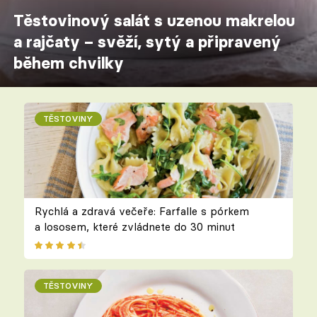
Těstovinový salát s uzenou makrelou
a rajčaty – svěží, sytý a připravený
během chvilky
TĚSTOVINY
Rychlá a zdravá večeře: Farfalle s pórkem
a lososem, které zvládnete do 30 minut
TĚSTOVINY