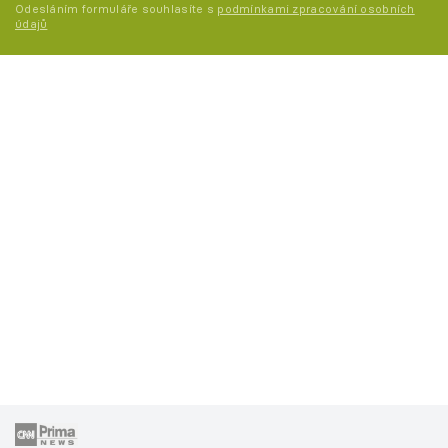
Odesláním formuláře souhlasíte s
podmínkami zpracování osobních
údajů