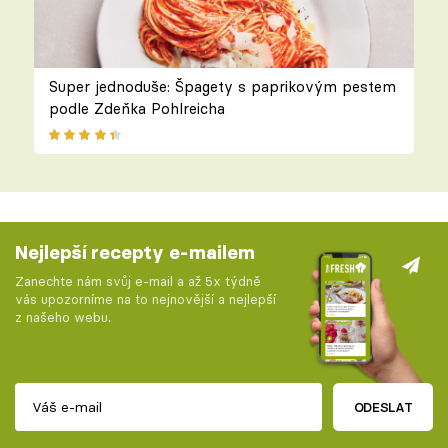
Super jednoduše: Špagety s paprikovým pestem
podle Zdeňka Pohlreicha
Nejlepší recepty e-mailem
Zanechte nám svůj e-mail a až 5x týdně
vás upozorníme na to nejnovější a nejlepší
z našeho webu.
ODESLAT