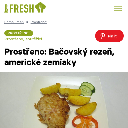
Prima Fresh
■
Prostřeno!
Kuře
Polévky k večeři
Rychlé večeře
Trendy:
PROSTŘENO!
Pin it
Prostřeno, soutěžící
Česká kuchyně
Čokoláda
Prostřeno: Bačovský rezeň,
americké zemiaky
Témata
Recepty
Články
TV Program