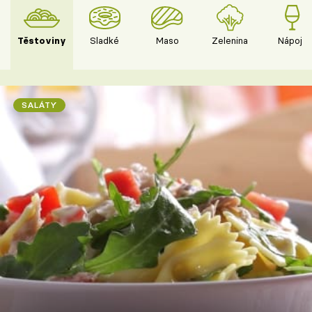
Těstoviny
Sladké
Maso
Zelenina
Nápoje
SALÁTY