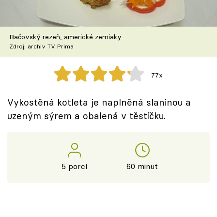
Škola vaření
Recepty z TV
Bačovský rezeň, americké zemiaky
Zdroj: archiv TV Prima
Speciál: Cuketa
77x
Těhotnej kuchař
Vykostěná kotleta je naplněná slaninou a
Sledujte prima+
uzeným sýrem a obalená v těstíčku.
Přihlášení
5 porcí
60 minut
Sledujte nás