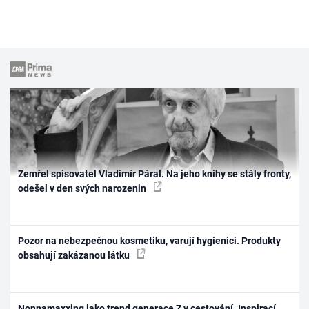
Zemřel spisovatel Vladimír Páral. Na jeho knihy se stály fronty,
odešel v den svých narozenin
Pozor na nebezpečnou kosmetiku, varují hygienici. Produkty
obsahují zakázanou látku
Nonnamaxxing jako trend generace Z v cestování. Inspirací