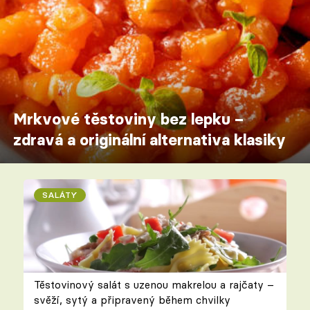
Mrkvové těstoviny bez lepku –
zdravá a originální alternativa klasiky
SALÁTY
Těstovinový salát s uzenou makrelou a rajčaty –
svěží, sytý a připravený během chvilky