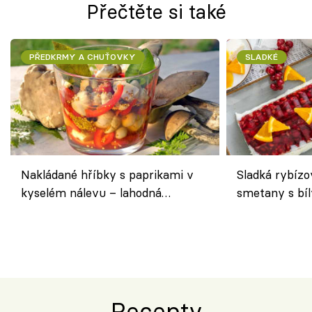
Přečtěte si také
PŘEDKRMY A CHUŤOVKY
SLADKÉ
Nakládané hříbky s paprikami v
Sladká rybízo
kyselém nálevu – lahodná
smetany s bí
chuťovka do spíže
osvěžující de
Recepty