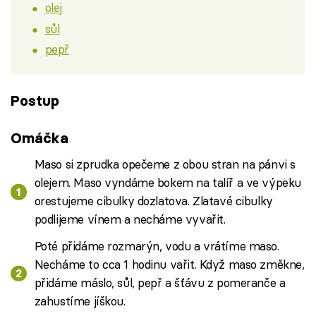
olej
sůl
pepř
Postup
Omáčka
Maso si zprudka opečeme z obou stran na pánvi s
olejem. Maso vyndáme bokem na talíř a ve výpeku
orestujeme cibulky dozlatova. Zlatavé cibulky
podlijeme vínem a necháme vyvařit.
Poté přidáme rozmarýn, vodu a vrátíme maso.
Necháme to cca 1 hodinu vařit. Když maso změkne,
přidáme máslo, sůl, pepř a šťávu z pomeranče a
zahustíme jíškou.