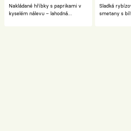
Nakládané hříbky s paprikami v
Sladká rybízo
kyselém nálevu – lahodná
smetany s bí
chuťovka do spíže
osvěžující de