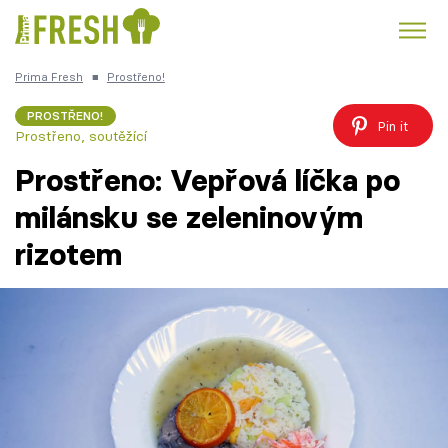
Prima Fresh
■
Prostřeno!
Kuře
Polévky k večeři
Rychlé večeře
Trendy:
PROSTŘENO!
Pin it
Prostřeno, soutěžící
Česká kuchyně
Čokoláda
Prostřeno: Vepřová líčka po
milánsku se zeleninovým
rizotem
Témata
Recepty
Články
TV Program