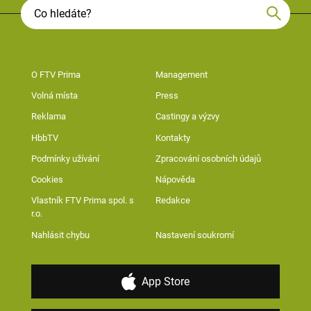
O FTV Prima
Management
Volná místa
Press
Reklama
Castingy a výzvy
HbbTV
Kontakty
Podmínky užívání
Zpracování osobních údajů
Cookies
Nápověda
Vlastník FTV Prima spol. s
Redakce
r.o.
Nahlásit chybu
Nastavení soukromí
App Store