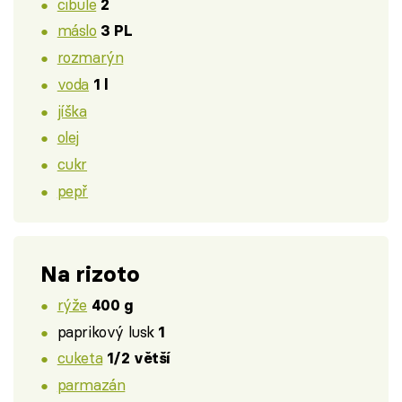
cibule
2
máslo
3 PL
rozmarýn
voda
1 l
jíška
olej
cukr
pepř
Na rizoto
rýže
400 g
paprikový lusk
1
cuketa
1/2 větší
parmazán