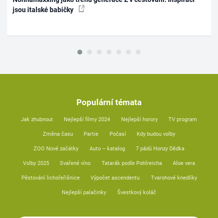
jsou italské babičky
Populární témata
Jak zhubnout
Nejlepší filmy 2024
Nejlepší horory
TV program
Změna času
Partie
Počasí
Kdy budou volby
ZOO Nové začátky
Auto – katalog
7 pádů Honzy Dědka
Volby 2025
Svařené víno
Tatarák podle Pohlreicha
Aloe vera
Pěstování lichořeřišnice
Výpočet ascendentu
Tvarohové knedlíky
Nejlepší palačinky
Švestkový koláč