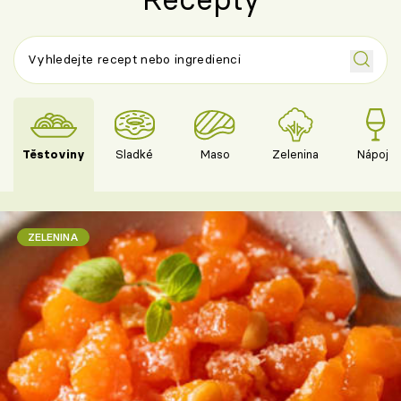
Těstoviny
Sladké
Maso
Zelenina
Nápoje
ZELENINA