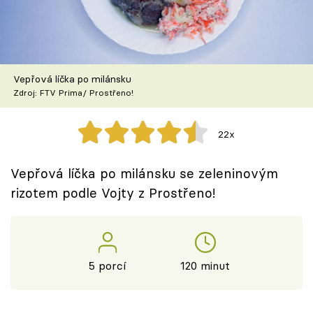
Škola vaření
Recepty z TV
Vepřová líčka po milánsku
Speciál: Cuketa
Zdroj: FTV Prima/ Prostřeno!
Těhotnej kuchař
22x
Sledujte prima+
Vepřová líčka po milánsku se zeleninovým
rizotem podle Vojty z Prostřeno!
Přihlášení
Sledujte nás
5 porcí
120 minut