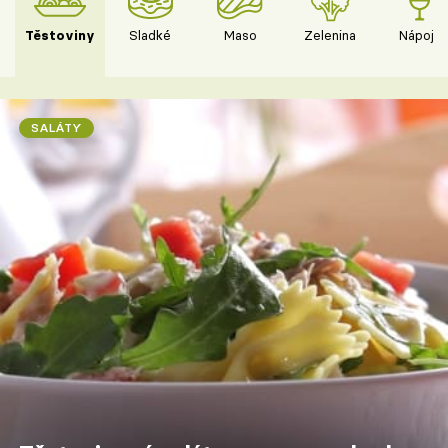
Těstoviny
Sladké
Maso
Zelenina
Nápoje
SALÁTY