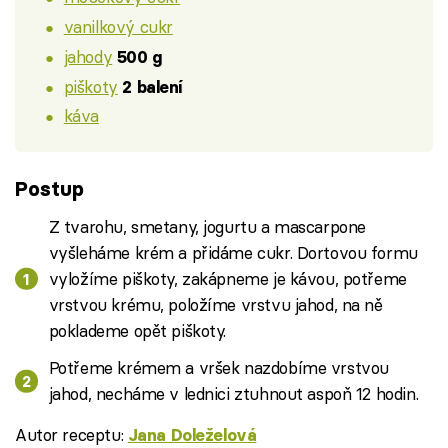
vanilkový cukr
jahody
500 g
piškoty
2 balení
káva
Postup
Z tvarohu, smetany, jogurtu a mascarpone
vyšleháme krém a přidáme cukr. Dortovou formu
vyložíme piškoty, zakápneme je kávou, potřeme
vrstvou krému, položíme vrstvu jahod, na ně
poklademe opět piškoty.
Potřeme krémem a vršek nazdobíme vrstvou
jahod, necháme v lednici ztuhnout aspoň 12 hodin.
Autor receptu:
Jana Doleželová