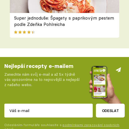
Super jednoduše: Špagety s paprikovým pestem
podle Zdeňka Pohlreicha
Nejlepší recepty e-mailem
Zanechte nám svůj e-mail a až 5x týdně
vás upozorníme na to nejnovější a nejlepší
z našeho webu.
ODESLAT
Odesláním formuláře souhlasíte s
podmínkami zpracování osobních