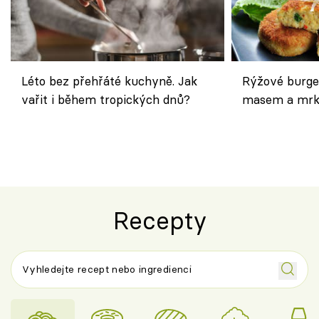
Léto bez přehřáté kuchyně. Jak
Rýžové burge
vařit i během tropických dnů?
masem a mrk
salátem – leh
Recepty