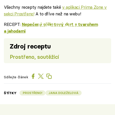
Všechny recepty najdete také
v aplikaci Prima Zone v
sekci Prostřeno!
A to dříve než na webu!
RECEPT:
Nepečený piškotový dort s tvarohem
Failed to fetch
a jahodami
Zdroj receptu
Prostřeno, soutěžící
Sdílejte článek
ŠTÍTKY
PROSTŘENO!
JANA DOLEŽELOVÁ