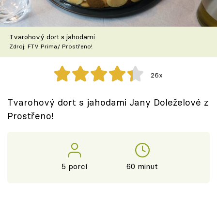
Škola vaření
Recepty z TV
Tvarohový dort s jahodami
Zdroj: FTV Prima/ Prostřeno!
Speciál: Cuketa
26x
Těhotnej kuchař
Tvarohový dort s jahodami Jany Doleželové z
Sledujte prima+
Prostřeno!
Přihlášení
5 porcí
60 minut
Sledujte nás