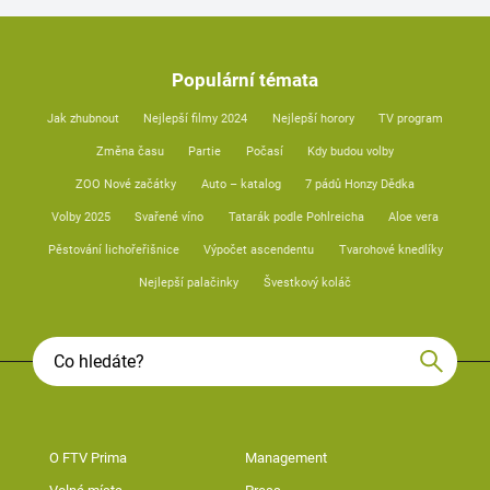
Populární témata
Jak zhubnout
Nejlepší filmy 2024
Nejlepší horory
TV program
Změna času
Partie
Počasí
Kdy budou volby
ZOO Nové začátky
Auto – katalog
7 pádů Honzy Dědka
Volby 2025
Svařené víno
Tatarák podle Pohlreicha
Aloe vera
Pěstování lichořeřišnice
Výpočet ascendentu
Tvarohové knedlíky
Nejlepší palačinky
Švestkový koláč
O FTV Prima
Management