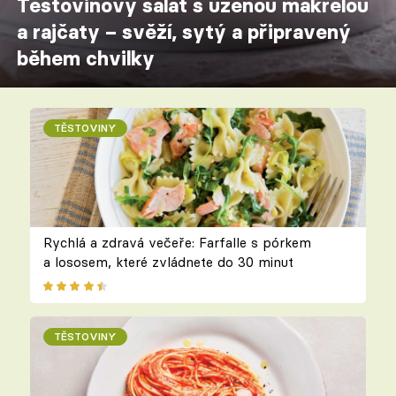
Těstovinový salát s uzenou makrelou
a rajčaty – svěží, sytý a připravený
během chvilky
TĚSTOVINY
Rychlá a zdravá večeře: Farfalle s pórkem
a lososem, které zvládnete do 30 minut
TĚSTOVINY