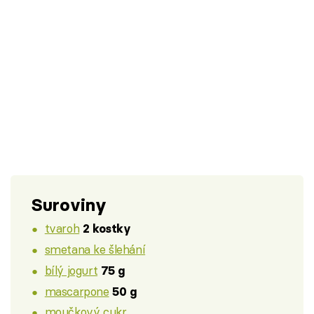
Suroviny
tvaroh
2 kostky
smetana ke šlehání
bílý jogurt
75 g
mascarpone
50 g
moučkový cukr