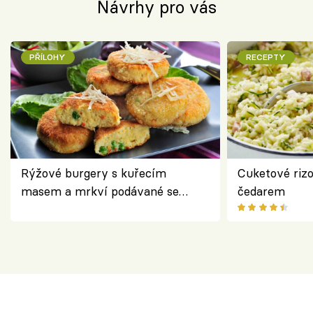
Návrhy pro vás
PŘÍLOHY
RECEPTY
Rýžové burgery s kuřecím
Cuketové rizo
masem a mrkví podávané se
čedarem
salátem – lehká a chutná večeře