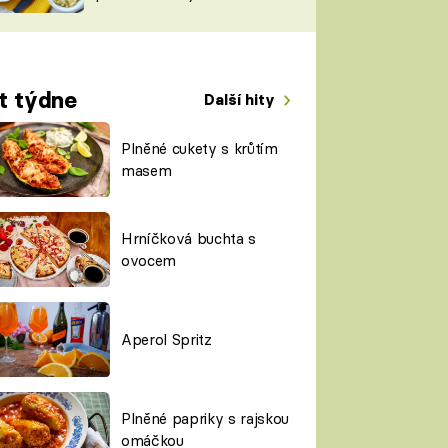
TORKY
ESH
t týdne
Další hity
Plněné cukety s krůtím
masem
Hrníčková buchta s
ovocem
Aperol Spritz
Plněné papriky s rajskou
omáčkou