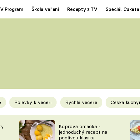
V Program
Škola vaření
Recepty z TV
Speciál: Cuketa
Polévky
Saláty
ČESKÁ KLASIKA
TĚSTOVIN
SILNÉ VÝVARY
SLADKÉ
KRÉMOVÉ
BEZMASÁ J
e
Polévky k večeři
Rychlé večeře
Česká kuchy
y
Tipy a triky
Novink
zy
Koprová omáčka -
jednoduchý recept na
poctivou klasiku
KAM ZA JÍDLEM
BLOG