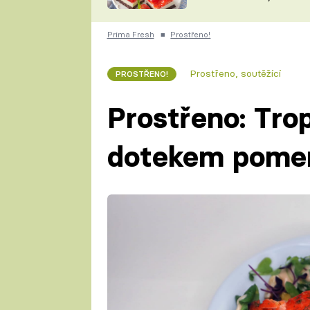
nepotřebujete troubu
ZDENĚK
ČESKO NA TALÍŘI
POHLREICH
Prima Fresh
■
Prostřeno!
KAROLÍNA,
JAROSLAV SAPÍK
DOMÁCÍ
Prostřeno, soutěžící
PROSTŘENO!
KUCHAŘKA
KAROLÍNA
KAMBERSKÁ
Prostřeno: Tro
dotekem pomer