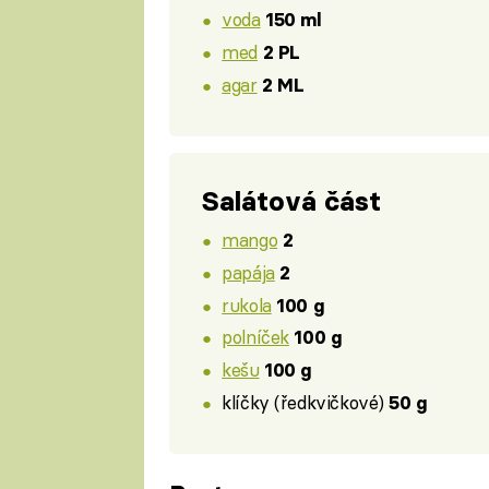
voda
150 ml
med
2 PL
agar
2 ML
Salátová část
mango
2
papája
2
rukola
100 g
polníček
100 g
kešu
100 g
klíčky (ředkvičkové)
50 g