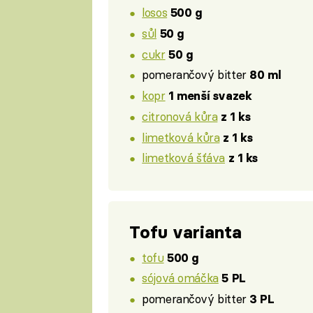
losos
500 g
sůl
50 g
cukr
50 g
pomerančový bitter
80 ml
kopr
1 menší svazek
citronová kůra
z 1 ks
limetková kůra
z 1 ks
limetková šťáva
z 1 ks
Tofu varianta
tofu
500 g
sójová omáčka
5 PL
pomerančový bitter
3 PL