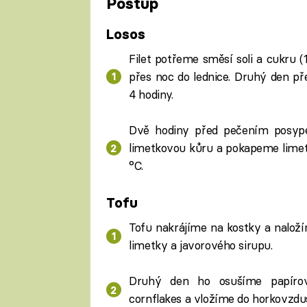
Postup
Losos
Filet potřeme směsí soli a cukru (
přes noc do lednice. Druhý den p
4 hodiny.
Dvě hodiny před pečením posyp
limetkovou kůru a pokapeme limet
°C.
Tofu
Tofu nakrájíme na kostky a naloží
limetky a javorového sirupu.
Druhý den ho osušíme papírov
cornflakes a vložíme do horkovzduš