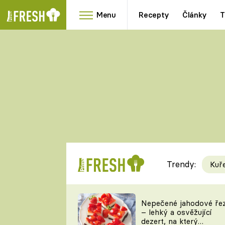
Menu
Recepty
Články
T
Oblíbené
Přílohy
recepty
HRANOLKY
HOUBY
KNEDLÍKY
DÝNĚ
KAŠE
RYCHLOVKY
Trendy:
Kuř
Populární
Videorecept
Nepečené jahodové ře
– lehký a osvěžující
kuchaři
dezert, na který
TEĎ VAŘÍ ŠÉF!