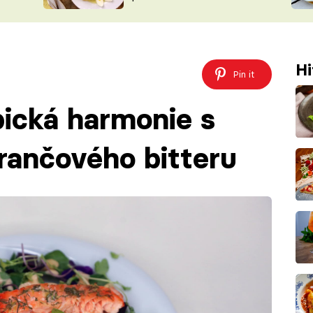
ŠÉFREDAK
VYCHYTÁVKY
SOUTĚŽ FR
NA NÁKUPECH
ČASOPIS
Hi
Pin it
pická harmonie s
ančového bitteru