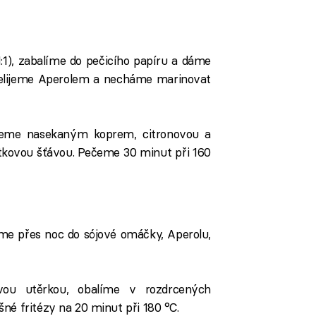
1:1), zabalíme do pečicího papíru a dáme
řelijeme Aperolem a necháme marinovat
eme nasekaným koprem, citronovou a
kovou šťávou. Pečeme 30 minut při 160
me přes noc do sójové omáčky, Aperolu,
ou utěrkou, obalíme v rozdrcených
né fritézy na 20 minut při 180 °C.