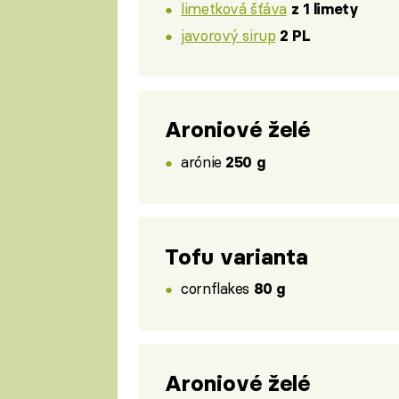
limetková šťáva
z 1 limety
javorový sirup
2 PL
Aroniové želé
arónie
250 g
Tofu varianta
cornflakes
80 g
Aroniové želé