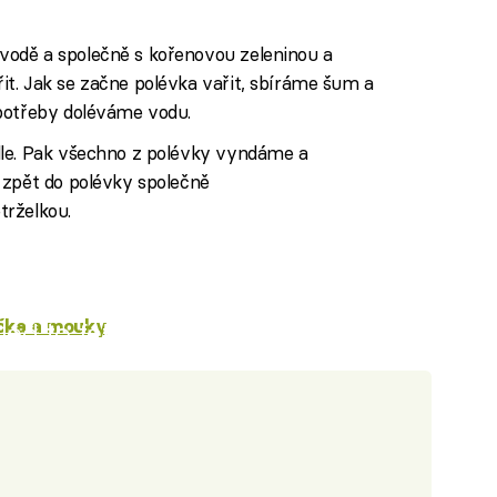
odě a společně s kořenovou zeleninou a
t. Jak se začne polévka vařit, sbíráme šum a
potřeby doléváme vodu.
dle. Pak všechno z polévky vyndáme a
 zpět do polévky společně
trželkou.
íčka a mouky
iled to fetch