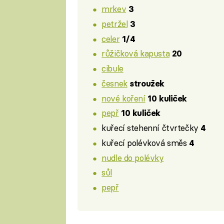
mrkev
3
petržel
3
celer
1/4
růžičková kapusta
20
cibule
česnek
stroužek
nové koření
10 kuliček
pepř
10 kuliček
kuřecí stehenní čtvrtečky
4
kuřecí polévková směs
4
nudle do polévky
sůl
pepř