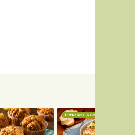
PŘEDKRMY A CHUŤOVKY