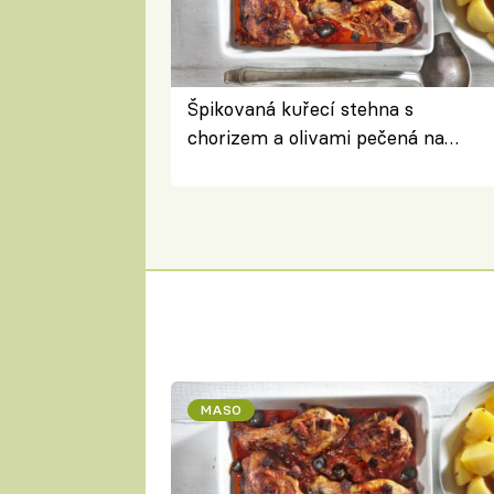
Špikovaná kuřecí stehna s
chorizem a olivami pečená na
letní zelenině – šťavnaté maso s
výraznou chutí inspirovanou
Španělskem
MASO