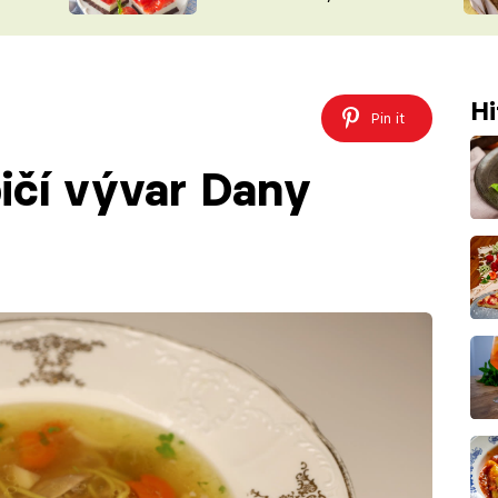
nepotřebujete troubu
ŠÉFREDAK
VYCHYTÁVKY
SOUTĚŽ FR
NA NÁKUPECH
ČASOPIS
Hi
Pin it
pičí vývar Dany