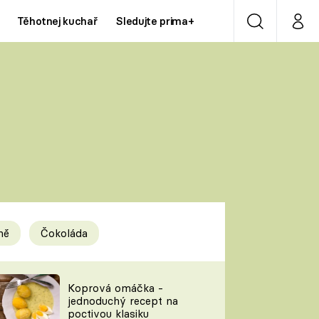
Těhotnej kuchař
Sledujte prima+
Vyhledávání
Můj p
Prima+
Y
CNN Prima NEWS
Prima ZOOM
ÍDLA
Prima LIVING
Prima Ženy
ně
Čokoláda
Prima LAJK
y
Koprová omáčka -
jednoduchý recept na
Sledujte nás
poctivou klasiku