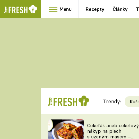
Menu
Recepty
Články
T
Oblíbené
Přílohy
recepty
HRANOLKY
HOUBY
KNEDLÍKY
DÝNĚ
KAŠE
RYCHLOVKY
Trendy:
Kuř
Populární
Videorecept
Cukeťák aneb cuketový
nákyp na plech
kuchaři
s uzeným masem –
TEĎ VAŘÍ ŠÉF!