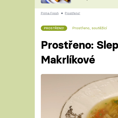
skvělý způsob, jak
ZDENĚK
zpracovat přerostlé
ČESKO NA TALÍŘI
cukety
POHLREICH
Prima Fresh
■
Prostřeno!
KAROLÍNA,
JAROSLAV SAPÍK
DOMÁCÍ
Prostřeno, soutěžící
PROSTŘENO!
KUCHAŘKA
KAROLÍNA
KAMBERSKÁ
Prostřeno: Sle
Makrlíkové