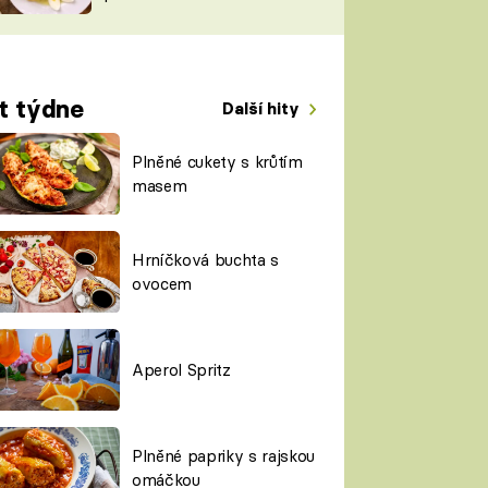
TORKY
ESH
t týdne
Další hity
Plněné cukety s krůtím
masem
Hrníčková buchta s
ovocem
Aperol Spritz
Plněné papriky s rajskou
omáčkou