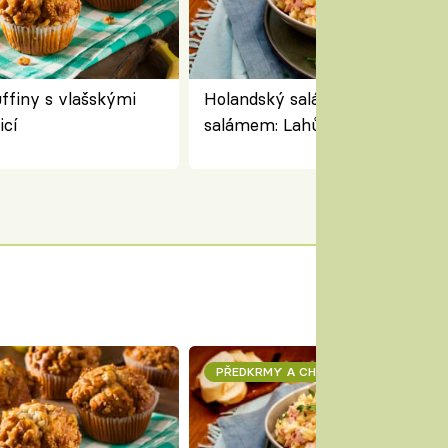
finy s vlašskými
Holandský salát se sýrem a
icí
salámem: Lahůdkářská retro
klasika, která chutná stejně sk
jako dřív
PŘEDKRMY A CHUŤOVKY