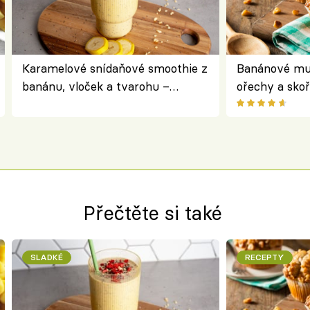
Karamelové snídaňové smoothie z
Banánové muf
banánu, vloček a tvarohu –
ořechy a skoř
snídaně do skleničky
Přečtěte si také
SLADKÉ
RECEPTY