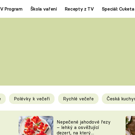
V Program
Škola vaření
Recepty z TV
Speciál: Cuketa
Polévky
Saláty
ČESKÁ KLASIKA
TĚSTOVIN
SILNÉ VÝVARY
SLADKÉ
KRÉMOVÉ
BEZMASÁ J
e
Polévky k večeři
Rychlé večeře
Česká kuchy
y
Tipy a triky
Novink
Nepečené jahodové řezy
– lehký a osvěžující
dezert, na který
KAM ZA JÍDLEM
BLOG