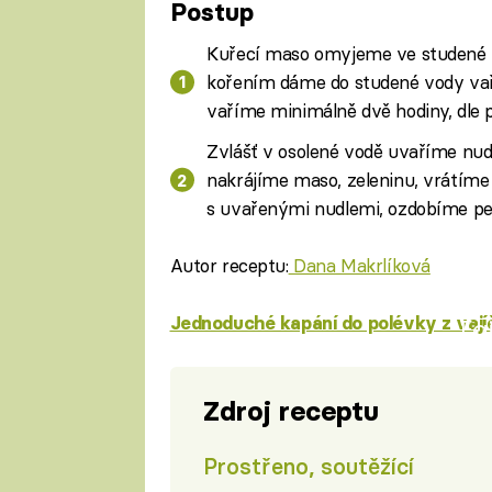
Postup
Kuřecí maso omyjeme ve studené v
kořením dáme do studené vody vaři
vaříme minimálně dvě hodiny, dle 
Zvlášť v osolené vodě uvaříme nu
nakrájíme maso, zeleninu, vrátíme
s uvařenými nudlemi, ozdobíme pe
Autor receptu:
Dana Makrlíková
Jednoduché kapání do polévky z vaj
Fa
Zdroj receptu
Prostřeno, soutěžící