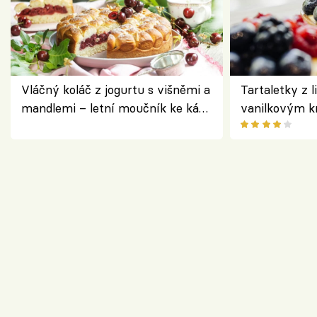
Vláčný koláč z jogurtu s višněmi a
Tartaletky z l
mandlemi – letní moučník ke kávě
vanilkovým k
i na oslavu
ovocem podle