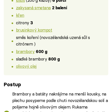
losos
(200 g každý)
6 porcí
zakysaná smetana
2 balení
křen
citrony
3
brusinkový kompot
směs koření (novozélandská uzená sůl s
citrónem )
brambory
600 g
sladké brambory
800 g
olivový olej
Postup
Brambory a batáty nakrájíme na menší kousky, na
plechu posypeme podle chuti novozélandskou solí a
polijeme hojně olivovým olejem. Rukama