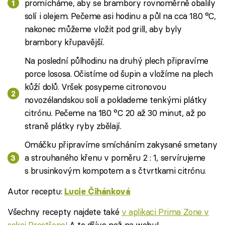
promícháme, aby se brambory rovnoměrně obalily
solí i olejem. Pečeme asi hodinu a půl na cca 180 °C,
nakonec můžeme vložit pod grill, aby byly
brambory křupavější.
Na poslední půlhodinu na druhý plech připravíme
porce lososa. Očistíme od šupin a vložíme na plech
kůží dolů. Vršek posypeme citronovou
novozélandskou solí a poklademe tenkými plátky
citrónu. Pečeme na 180 °C 20 až 30 minut, až po
straně plátky ryby zbělají.
Omáčku připravíme smícháním zakysané smetany
a strouhaného křenu v poměru 2 : 1, servírujeme
s brusinkovým kompotem a s čtvrtkami citrónu.
Autor receptu:
Lucie Čihánková
Všechny recepty najdete také
v aplikaci Prima Zone v
sekci Prostřeno!
A to dříve než na webu!