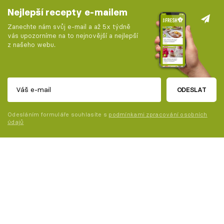
Nejlepší recepty e-mailem
Zanechte nám svůj e-mail a až 5x týdně
vás upozorníme na to nejnovější a nejlepší
z našeho webu.
ODESLAT
Odesláním formuláře souhlasíte s
podmínkami zpracování osobních
údajů