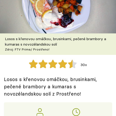
Škola vaření
Recepty z TV
Speciál: Cuketa
Losos s křenovou omáčkou, brusinkami, pečené brambory a
Těhotnej kuchař
kumaras s novozélandskou solí
Zdroj: FTV Prima/ Prostřeno!
Sledujte prima+
30x
Přihlášení
Losos s křenovou omáčkou, brusinkami,
pečené brambory a kumaras s
Sledujte nás
novozélandskou solí z Prostřeno!