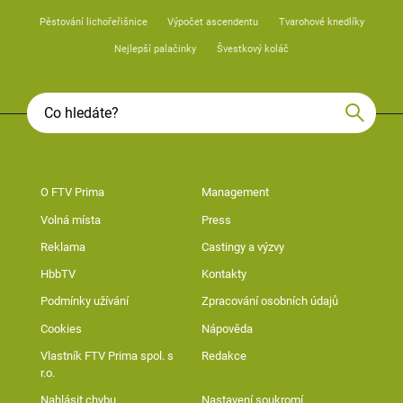
Pěstování lichořeřišnice
Výpočet ascendentu
Tvarohové knedlíky
Nejlepší palačinky
Švestkový koláč
O FTV Prima
Management
Volná místa
Press
Reklama
Castingy a výzvy
HbbTV
Kontakty
Podmínky užívání
Zpracování osobních údajů
Cookies
Nápověda
Vlastník FTV Prima spol. s
Redakce
r.o.
Nahlásit chybu
Nastavení soukromí