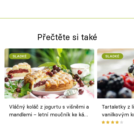
Přečtěte si také
SLADKÉ
SLADKÉ
Vláčný koláč z jogurtu s višněmi a
Tartaletky z l
mandlemi – letní moučník ke kávě
vanilkovým k
i na oslavu
ovocem podle