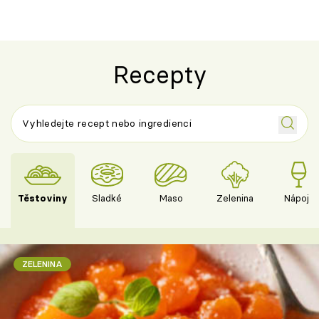
Recepty
Těstoviny
Sladké
Maso
Zelenina
Nápoje
ZELENINA