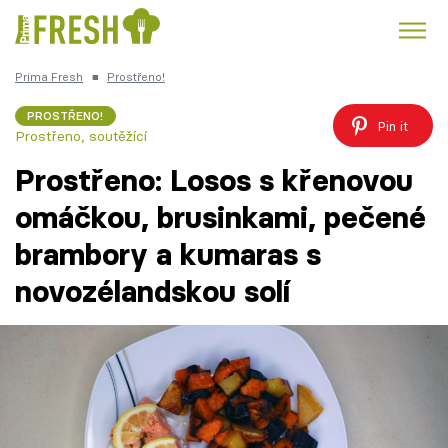
Prima Fresh
■
Prostřeno!
Kuře
Polévky k večeři
Rychlé večeře
Trendy:
PROSTŘENO!
Pin it
Prostřeno, soutěžící
Česká kuchyně
Čokoláda
Prostřeno: Losos s křenovou
omáčkou, brusinkami, pečené
brambory a kumaras s
Témata
novozélandskou solí
Recepty
Články
TV Program