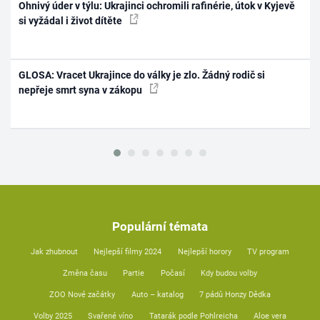
Ohnivý úder v týlu: Ukrajinci ochromili rafinérie, útok v Kyjevě
si vyžádal i život dítěte
GLOSA: Vracet Ukrajince do války je zlo. Žádný rodič si
nepřeje smrt syna v zákopu
Populární témata
Jak zhubnout
Nejlepší filmy 2024
Nejlepší horory
TV program
Změna času
Partie
Počasí
Kdy budou volby
ZOO Nové začátky
Auto – katalog
7 pádů Honzy Dědka
Volby 2025
Svařené víno
Tatarák podle Pohlreicha
Aloe vera