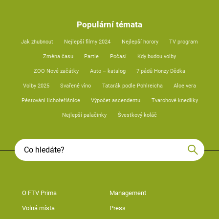
Populární témata
Jak zhubnout
Nejlepší filmy 2024
Nejlepší horory
TV program
Změna času
Partie
Počasí
Kdy budou volby
ZOO Nové začátky
Auto – katalog
7 pádů Honzy Dědka
Volby 2025
Svařené víno
Tatarák podle Pohlreicha
Aloe vera
Pěstování lichořeřišnice
Výpočet ascendentu
Tvarohové knedlíky
Nejlepší palačinky
Švestkový koláč
O FTV Prima
Management
Volná místa
Press