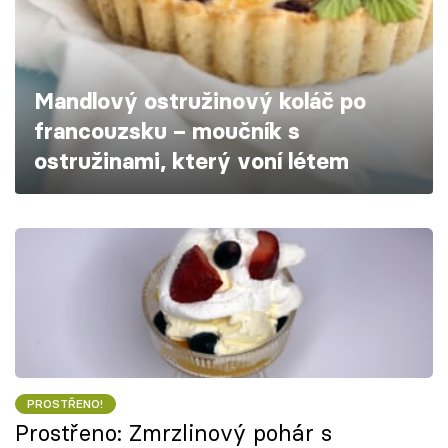
Škola vaření
Recepty z TV
Mandlový ostružinový koláč po
Speciál: Cuketa
francouzsku – moučník s
ostružinami, který voní létem
Těhotnej kuchař
Sledujte prima+
Přihlášení
Sledujte nás
PROSTŘENO!
Prostřeno: Zmrzlinový pohár s