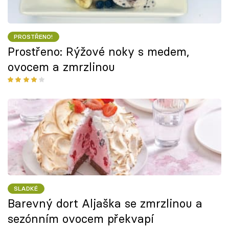
PROSTŘENO!
Prostřeno: Rýžové noky s medem,
ovocem a zmrzlinou
SLADKÉ
Barevný dort Aljaška se zmrzlinou a
sezónním ovocem překvapí