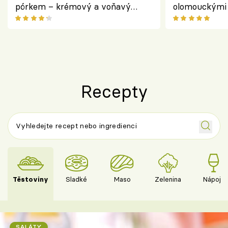
pórkem – krémový a voňavý
olomouckými 
pokrm z jednoho hrnce
bezlepkový o
českým sýre
Recepty
Těstoviny
Sladké
Maso
Zelenina
Nápoje
SALÁTY