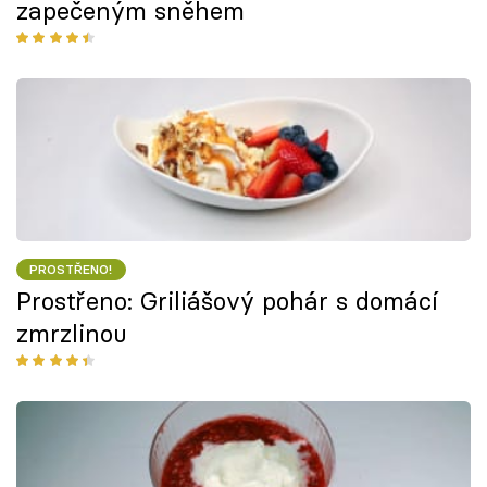
zapečeným sněhem
PROSTŘENO!
Prostřeno: Griliášový pohár s domácí
zmrzlinou