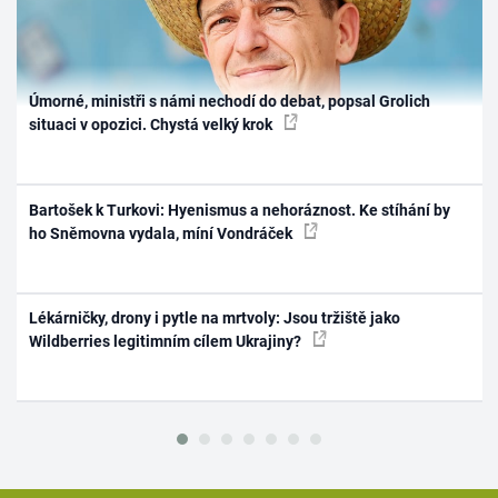
Úmorné, ministři s námi nechodí do debat, popsal Grolich
situaci v opozici. Chystá velký krok
Bartošek k Turkovi: Hyenismus a nehoráznost. Ke stíhání by
ho Sněmovna vydala, míní Vondráček
Lékárničky, drony i pytle na mrtvoly: Jsou tržiště jako
Wildberries legitimním cílem Ukrajiny?