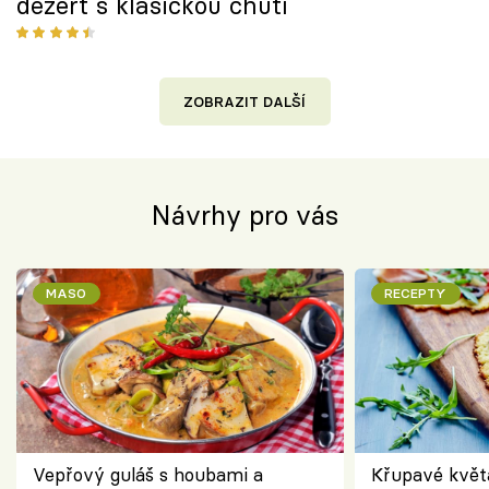
dezert s klasickou chutí
ZOBRAZIT DALŠÍ
Návrhy pro vás
MASO
RECEPTY
Vepřový guláš s houbami a
Křupavé květ