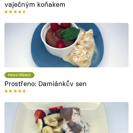
vaječným koňakem
PROSTŘENO!
Prostřeno: Damiánkův sen