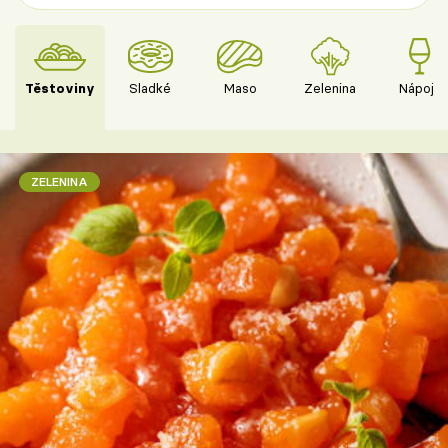
Těstoviny
Sladké
Maso
Zelenina
Nápoje
ZELENINA