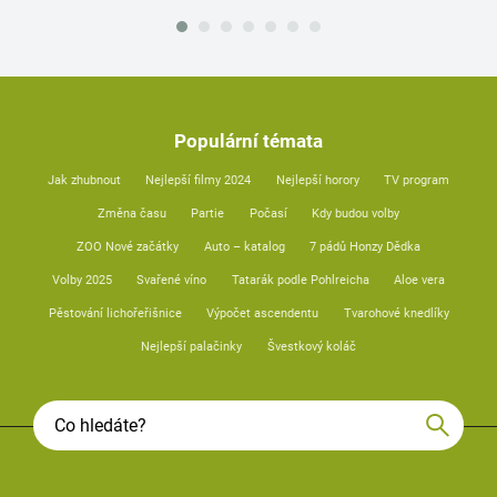
Populární témata
Jak zhubnout
Nejlepší filmy 2024
Nejlepší horory
TV program
Změna času
Partie
Počasí
Kdy budou volby
ZOO Nové začátky
Auto – katalog
7 pádů Honzy Dědka
Volby 2025
Svařené víno
Tatarák podle Pohlreicha
Aloe vera
Pěstování lichořeřišnice
Výpočet ascendentu
Tvarohové knedlíky
Nejlepší palačinky
Švestkový koláč