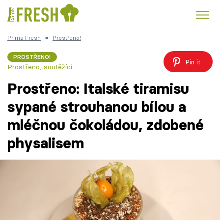
Prima Fresh
■
Prostřeno!
Kuře
Polévky k večeři
Rychlé večeře
Trendy:
PROSTŘENO!
Pin it
Prostřeno, soutěžící
Česká kuchyně
Čokoláda
Prostřeno: Italské tiramisu
sypané strouhanou bílou a
mléčnou čokoládou, zdobené
Témata
physalisem
Recepty
Články
TV Program