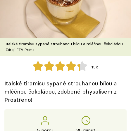
Škola vaření
Recepty z TV
Speciál: Cuketa
Italské tiramisu sypané strouhanou bílou a mléčnou čokoládou
Těhotnej kuchař
Zdroj: FTV Prima
Sledujte prima+
15x
Přihlášení
Italské tiramisu sypané strouhanou bílou a
mléčnou čokoládou, zdobené physalisem z
Prostřeno!
Sledujte nás
5 porcí
30 minut