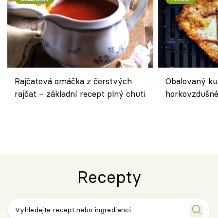
Rajčatová omáčka z čerstvých
Obalovaný kuř
rajčat – základní recept plný chuti
horkovzdušné 
novém pojetí
Olivera
Recepty