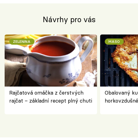
Návrhy pro vás
ZELENINA
MASO
Rajčatová omáčka z čerstvých
Obalovaný kuř
rajčat – základní recept plný chuti
horkovzdušné 
novém pojetí
Olivera