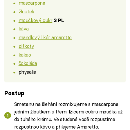
mascarpone
žloutek
moučkový cukr
3 PL
káva
mandlový likér amaretto
piškoty
kakao
čokoláda
physalis
Postup
Smetanu na šlehání rozmixujeme s mascarpone,
jedním žloutkem a třemi lžícemi cukru moučka až
do tuhého krému. Ve studené vodě rozpustíme
rozpustnou kávu a přilejeme Amaretto.