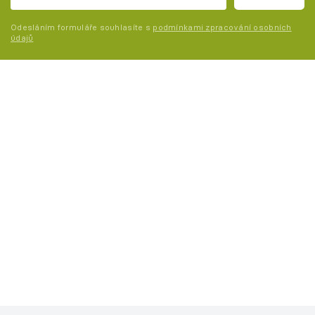
Odesláním formuláře souhlasíte s
podmínkami zpracování osobních
údajů