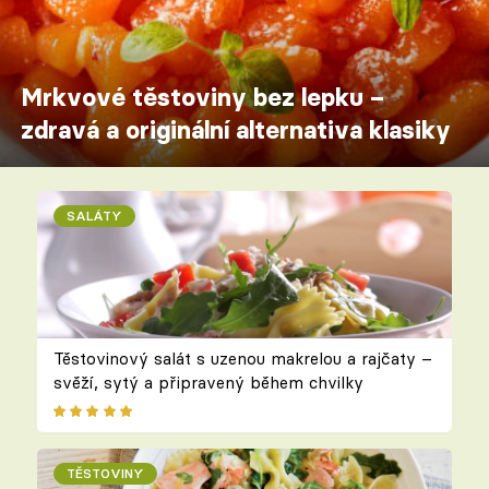
Mrkvové těstoviny bez lepku –
zdravá a originální alternativa klasiky
SALÁTY
Těstovinový salát s uzenou makrelou a rajčaty –
svěží, sytý a připravený během chvilky
TĚSTOVINY